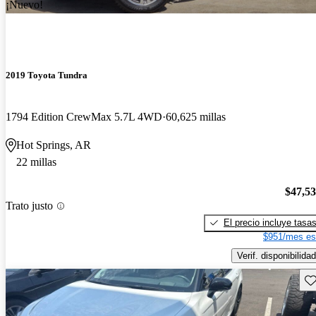
¡Nuevo!
2019 Toyota Tundra
1794 Edition CrewMax 5.7L 4WD
60,625 millas
Hot Springs, AR
22 millas
$47,5
Trato justo
El precio incluye tasa
$951/mes es
Verif. disponibilidad
Gu