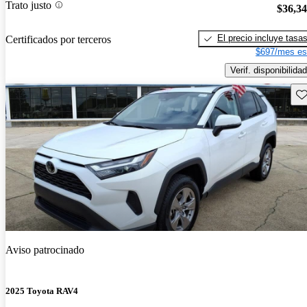
Trato justo
$36,3
El precio incluye tasa
Certificados por terceros
$697/mes es
Verif. disponibilidad
Gu
Aviso patrocinado
2025 Toyota RAV4