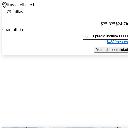
Russellville, AR
79 millas
$25,825
$24,7
Gran oferta
El precio incluye tasa
$482/mes es
Verif. disponibilidad