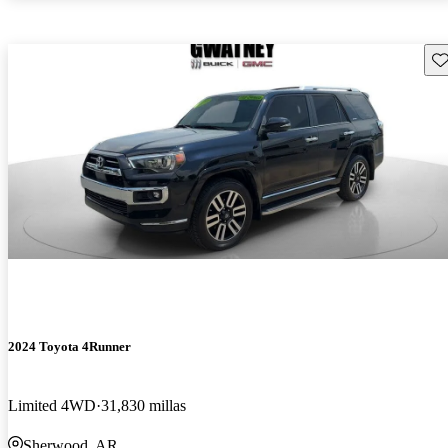
Gu
2024 Toyota 4Runner
Limited 4WD
31,830 millas
Sherwood, AR