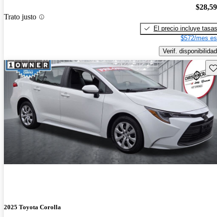
$28,5
Trato justo
El precio incluye tasa
$572/mes es
Verif. disponibilidad
Gu
2025 Toyota Corolla