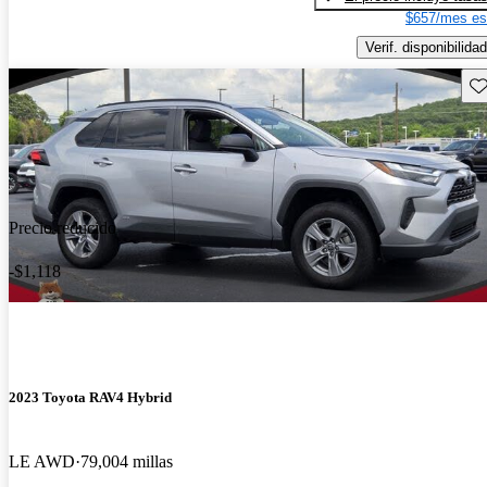
$657/mes es
Verif. disponibilidad
Gu
Precio reducido
-$1,118
2023 Toyota RAV4 Hybrid
LE AWD
79,004 millas