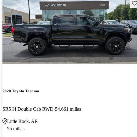
Gu
2020 Toyota Tacoma
SR5 I4 Double Cab RWD
54,661 millas
Little Rock, AR
55 millas