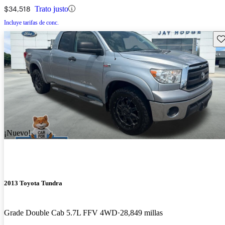
$34,518
Trato justo
Incluye tarifas de conc.
Gu
¡Nuevo!
2013 Toyota Tundra
Grade Double Cab 5.7L FFV 4WD
28,849 millas