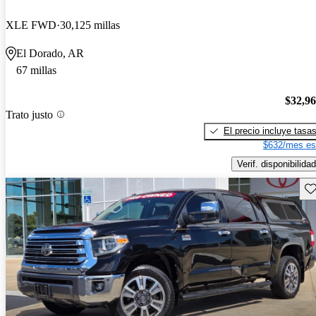
XLE FWD
30,125 millas
El Dorado, AR
67 millas
$32,9
Trato justo
El precio incluye tasa
$632/mes es
Verif. disponibilidad
Gu