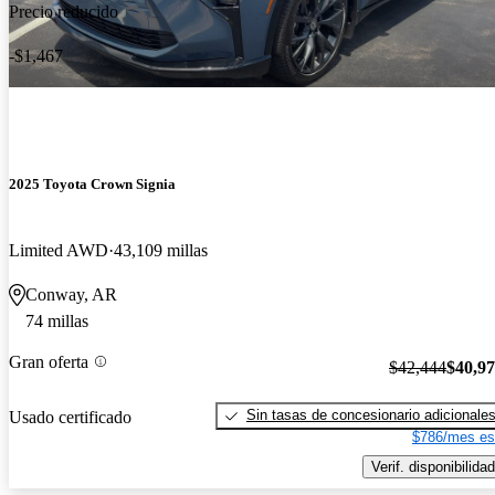
Precio reducido
-$1,467
2025 Toyota Crown Signia
Limited AWD
43,109 millas
Conway, AR
74 millas
Gran oferta
$42,444
$40,9
Sin tasas de concesionario adicionale
Usado certificado
$786/mes es
Verif. disponibilidad