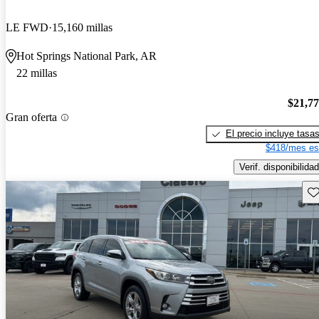
LE FWD
15,160 millas
Hot Springs National Park, AR
22 millas
$21,7
Gran oferta
El precio incluye tasa
$418/mes es
Verif. disponibilidad
Gu