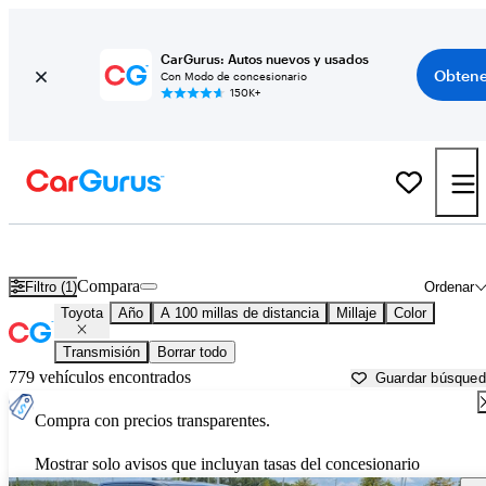
CarGurus: Autos nuevos y usados
Obtene
Con Modo de concesionario
150K+
Autos Toyota usados en venta cerca de
Arkadelphia, AR
Compara
Filtro (1)
Ordenar
Toyota
Año
A 100 millas de distancia
Millaje
Color
Transmisión
Borrar todo
779 vehículos encontrados
Guardar búsque
Compra con precios transparentes.
Mostrar solo avisos que incluyan tasas del concesionario