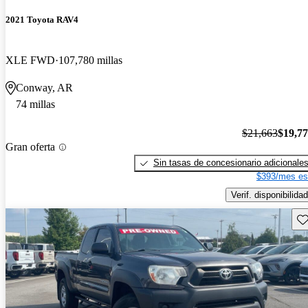
2021 Toyota RAV4
XLE FWD
107,780 millas
Conway, AR
74 millas
$21,663
$19,7
Gran oferta
Sin tasas de concesionario adicionale
$393/mes es
Verif. disponibilidad
Gu