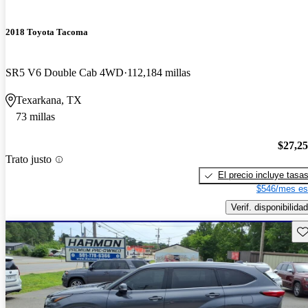
2018 Toyota Tacoma
SR5 V6 Double Cab 4WD
112,184 millas
Texarkana, TX
73 millas
$27,2
Trato justo
El precio incluye tasa
$546/mes es
Verif. disponibilidad
Gu