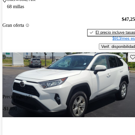
68 millas
$47,2
Gran oferta
El precio incluye tasa
$913/mes es
Verif. disponibilidad
Gu
Precio reducido
-$1,891