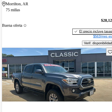
Morrilton, AR
75 millas
$28,1
Buena oferta
El precio incluye tasa
$563/mes es
Verif. disponibilidad
Gu