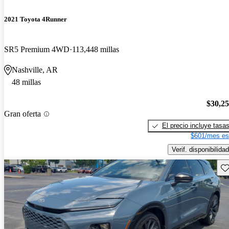
2021 Toyota 4Runner
SR5 Premium 4WD
113,448 millas
Nashville, AR
48 millas
$30,2
Gran oferta
El precio incluye tasa
$601/mes es
Verif. disponibilidad
Gu