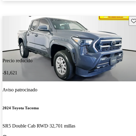
Gu
Precio reducido
-$1,621
Aviso patrocinado
2024 Toyota Tacoma
SR5 Double Cab RWD
32,701 millas