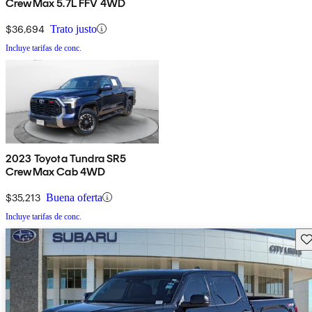
CrewMax 5.7L FFV 4WD
$36,694
Trato justo
Incluye tarifas de conc.
2023 Toyota Tundra SR5
CrewMax Cab 4WD
$35,213
Buena oferta
Incluye tarifas de conc.
Gu