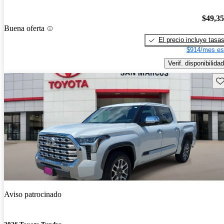
$49,3
Buena oferta
El precio incluye tasa
$914/mes es
Verif. disponibilidad
Gu
Aviso patrocinado