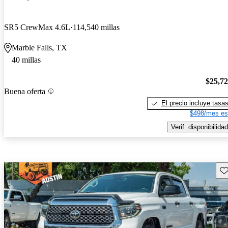
SR5 CrewMax 4.6L
114,540 millas
Marble Falls, TX
40 millas
$25,7
Buena oferta
El precio incluye tasa
$498/mes es
Verif. disponibilidad
Gu