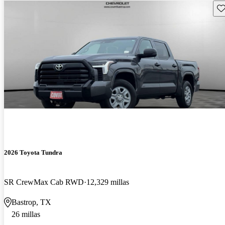
Gu
2026 Toyota Tundra
SR CrewMax Cab RWD
12,329 millas
Bastrop, TX
26 millas