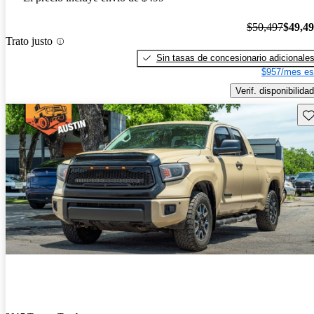
$50,497
$49,4
Trato justo
Sin tasas de concesionario adicionale
$957/mes es
Verif. disponibilidad
Gu