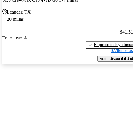
SR5 CrewMax Cab 4WD
30,177 millas
Leander, TX
20 millas
$41,3
Trato justo
El precio incluye tasa
$778/mes es
Verif. disponibilidad