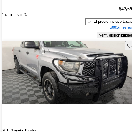
$47,6
Trato justo
El precio incluye tasa
$883/mes es
Verif. disponibilidad
Gu
2018 Toyota Tundra