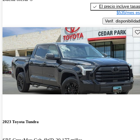
El precio incluye tasa
$535/mes es
Verif. disponibilidad
Gu
2023 Toyota Tundra