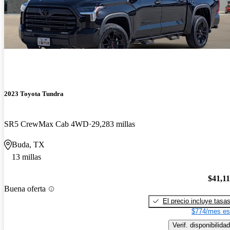
2023 Toyota Tundra
SR5 CrewMax Cab 4WD
29,283 millas
Buda, TX
13 millas
$41,1
Buena oferta
El precio incluye tasa
$774/mes es
Verif. disponibilidad