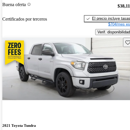
Buena oferta
$38,1
El precio incluye tasa
Certificados por terceros
$704/mes es
Verif. disponibilidad
Gu
2021 Toyota Tundra