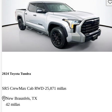
Gu
2024 Toyota Tundra
SR5 CrewMax Cab RWD
25,871 millas
New Braunfels, TX
42 millas