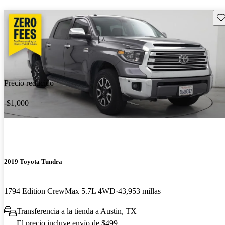
Gu
Precio reducido
-$1,000
2019 Toyota Tundra
1794 Edition CrewMax 5.7L 4WD
43,953 millas
Transferencia a la tienda a Austin, TX
El precio incluye envío de $499