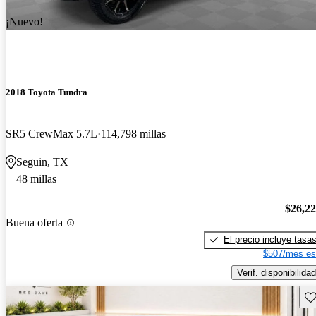
¡Nuevo!
2018 Toyota Tundra
SR5 CrewMax 5.7L
114,798 millas
Seguin, TX
48 millas
$26,2
Buena oferta
El precio incluye tasa
$507/mes es
Verif. disponibilidad
Gu