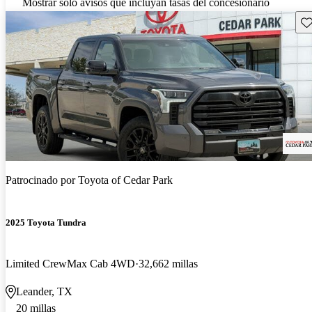
Mostrar solo avisos que incluyan tasas del concesionario
Gu
Patrocinado por
Toyota of Cedar Park
2025 Toyota Tundra
Limited CrewMax Cab 4WD
32,662 millas
Leander, TX
20 millas