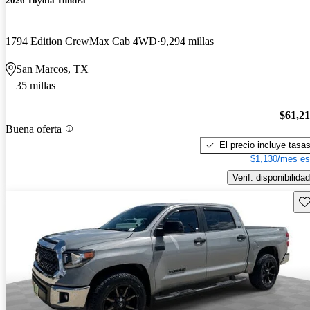
2026 Toyota Tundra
1794 Edition CrewMax Cab 4WD
9,294 millas
San Marcos, TX
35 millas
$61,2
Buena oferta
El precio incluye tasa
$1,130/mes es
Verif. disponibilidad
Gu