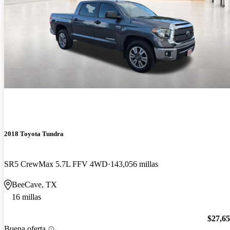
2018 Toyota Tundra
SR5 CrewMax 5.7L FFV 4WD
143,056 millas
BeeCave, TX
16 millas
$27,6
Buena oferta