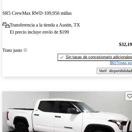
SR5 CrewMax RWD
109,956 millas
Transferencia a la tienda a Austin, TX
El precio incluye envío de $199
$32,1
Trato justo
Sin tasas de concesionario adicionale
$617/mes es
Verif. disponibilidad
Gu