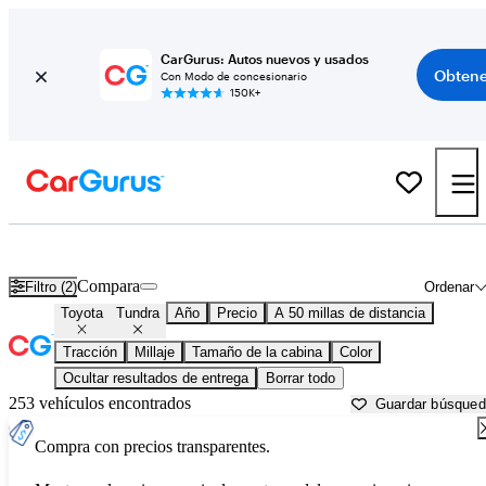
CarGurus: Autos nuevos y usados
Obtene
Con Modo de concesionario
150K+
Toyota Tundra usados en venta cerca de
Austin, TX
Compara
Filtro (2)
Ordenar
Toyota
Tundra
Año
Precio
A 50 millas de distancia
Tracción
Millaje
Tamaño de la cabina
Color
Ocultar resultados de entrega
Borrar todo
253 vehículos encontrados
Guardar búsque
Compra con precios transparentes.