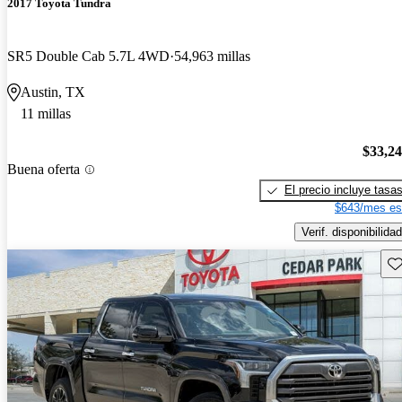
2017 Toyota Tundra
SR5 Double Cab 5.7L 4WD
54,963 millas
Austin, TX
11 millas
$33,2
Buena oferta
El precio incluye tasa
$643/mes es
Verif. disponibilidad
Gu