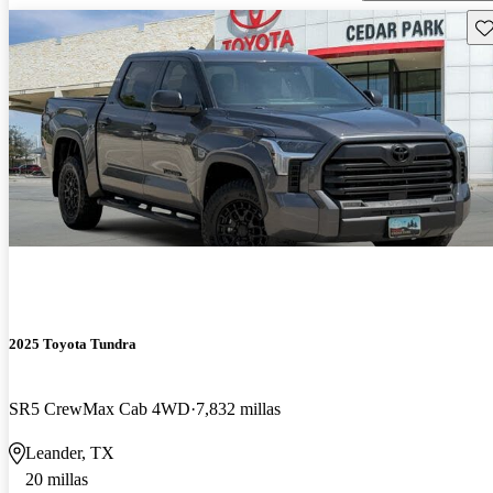
Gu
2025 Toyota Tundra
SR5 CrewMax Cab 4WD
7,832 millas
Leander, TX
20 millas