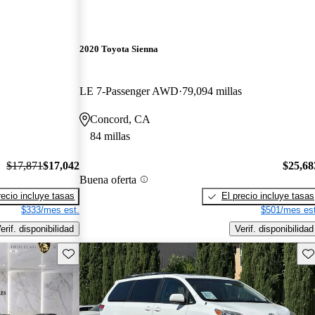
2020 Toyota Sienna
LE 7-Passenger AWD
79,094 millas
Concord, CA
84 millas
$17,871
$17,042
$25,68
Buena oferta
recio incluye tasas
El precio incluye tasas
$333/mes est.
$501/mes est
erif. disponibilidad
Verif. disponibilidad
Guarda este Aviso
Gu