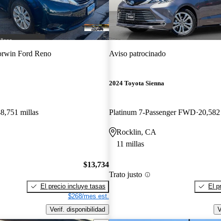
rwin Ford Reno
Aviso patrocinado
2024 Toyota Sienna
8,751 millas
Platinum 7-Passenger FWD
20,582 
Rocklin, CA
11 millas
$13,734
Trato justo
El precio incluye tasas
El p
$268/mes est.
Verif. disponibilidad
V