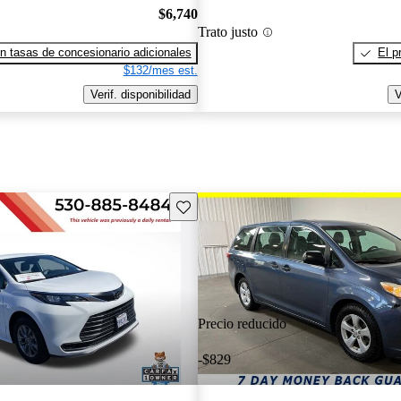
$6,740
Trato justo
n tasas de concesionario adicionales
El p
$132/mes est.
Verif. disponibilidad
V
Guarda este Aviso
Precio reducido
-$829