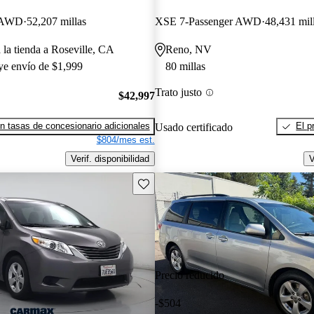
r AWD
52,207 millas
XSE 7-Passenger AWD
48,431 mil
 la tienda a Roseville, CA
Reno, NV
uye envío de $1,999
80 millas
Trato justo
$42,997
n tasas de concesionario adicionales
El p
Usado certificado
$804/mes est.
Verif. disponibilidad
V
Guarda este Aviso
Precio reducido
-$504