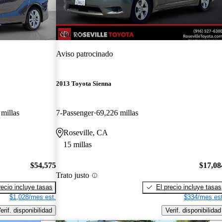
¡Nuevo!
Aviso patrocinado
2013 Toyota Sienna
millas
7-Passenger
69,226 millas
Roseville, CA
15 millas
$54,575
$17,08
Trato justo
recio incluye tasas
El precio incluye tasas
$1,028/mes est.
$334/mes est
erif. disponibilidad
Verif. disponibilidad