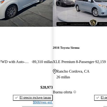
2016 Toyota Sienna
XLE 7-Passenger FWD with Auto-Access Seat
89,310 millas
XLE Premium 8-Passenger
92,159 
Rancho Cordova, CA
26 millas
$28,973
Buena oferta
El precio incluye tasas
El p
$566/mes est.