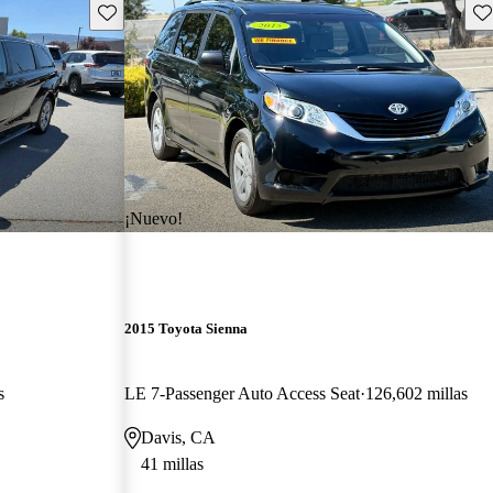
Guarda este Aviso
Gu
¡Nuevo!
2015 Toyota Sienna
s
LE 7-Passenger Auto Access Seat
126,602 millas
Davis, CA
41 millas