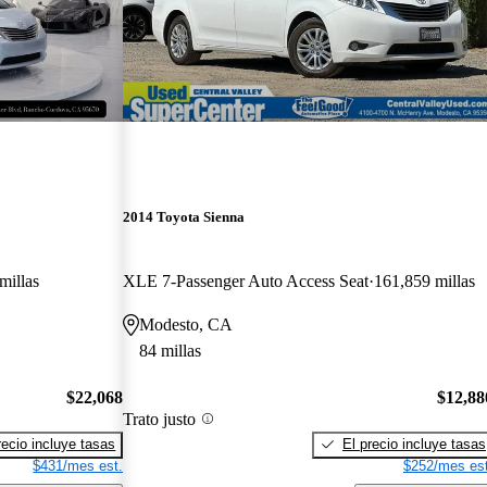
2014 Toyota Sienna
millas
XLE 7-Passenger Auto Access Seat
161,859 millas
Modesto, CA
84 millas
$22,068
$12,88
Trato justo
recio incluye tasas
El precio incluye tasas
$431/mes est.
$252/mes est