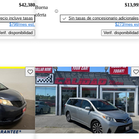
$42,380
$13,99
Buena
oferta
recio incluye tasas
Sin tasas de concesionario adicionales
$798/mes est.
$273/mes est
erif. disponibilidad
Verif. disponibilidad
Guarda este Aviso
Gu