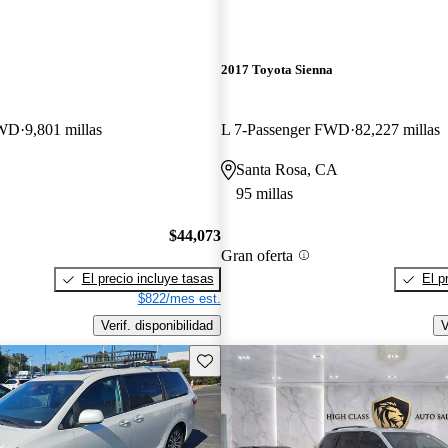
2017 Toyota Sienna
FWD
9,801 millas
L 7-Passenger FWD
82,227 millas
Santa Rosa, CA
95 millas
$44,073
Gran oferta
El precio incluye tasas
El p
$822/mes est.
Verif. disponibilidad
V
Guarda este Aviso