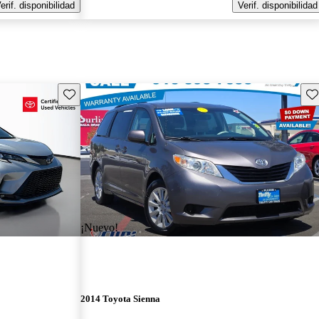
erif. disponibilidad
Verif. disponibilidad
Guarda este Aviso
Gu
¡Nuevo!
2014 Toyota Sienna