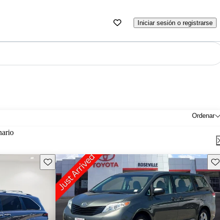
Iniciar sesión o registrarse
Ordenar
nario
Guarda este Aviso
Gu