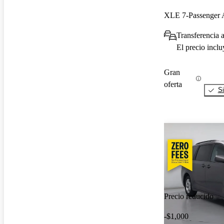
XLE 7-Passenge
Transferencia a
El precio incl
Gran
oferta
Si
Precio reducido
-$1,000