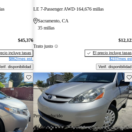
las
LE 7-Passenger AWD
164,676 millas
Sacramento, CA
35 millas
$45,376
$12,12
Trato justo
recio incluye tasas
El precio incluye tasas
$862/mes est.
$237/mes est
erif. disponibilidad
Verif. disponibilidad
Guarda este Aviso
Gu
Precio reducido
-$1,000