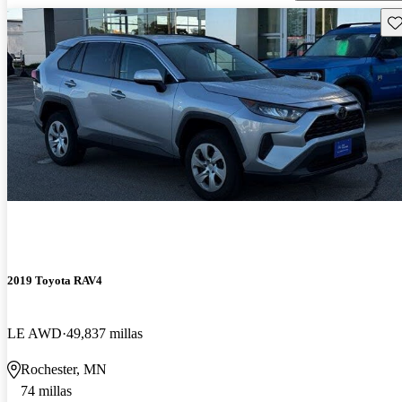
Gu
2019 Toyota RAV4
LE AWD
49,837 millas
Rochester, MN
74 millas