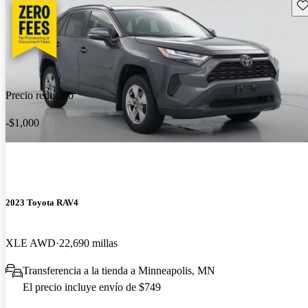
Gu
Precio reducido
-$1,000
2023 Toyota RAV4
XLE AWD
22,690 millas
Transferencia a la tienda a Minneapolis, MN
El precio incluye envío de $749