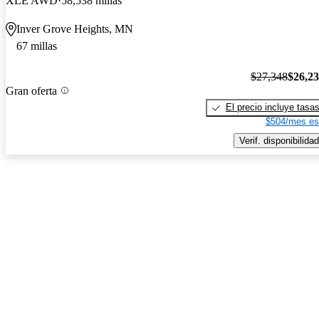
XLE AWD
58,538 millas
Inver Grove Heights, MN
67 millas
$27,348
$26,2
Gran oferta
El precio incluye tasa
$504/mes es
Verif. disponibilidad