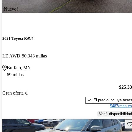
¡Nuevo!
2021 Toyota RAV4
LE AWD
50,343 millas
Buffalo, MN
69 millas
$25,3
Gran oferta
El precio incluye tasa
$487/mes es
Verif. disponibilidad
Gu