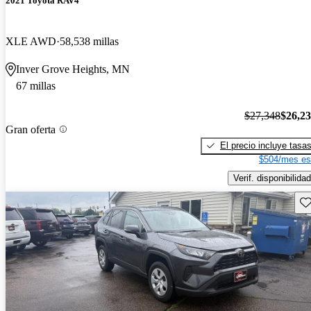
2021 Toyota RAV4
XLE AWD
58,538 millas
Inver Grove Heights, MN
67 millas
$27,348
$26,2
Gran oferta
El precio incluye tasa
$504/mes es
Verif. disponibilidad
Gu