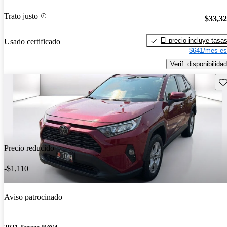
Trato justo
$33,3
El precio incluye tasa
Usado certificado
$641/mes es
Verif. disponibilidad
Gu
Precio reducido
-$1,110
Aviso patrocinado