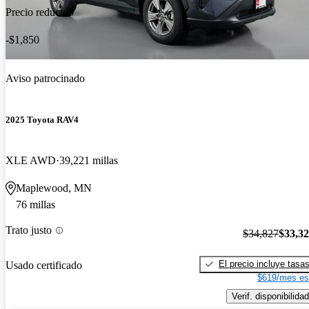
Precio reducido
-$1,850
Aviso patrocinado
2025 Toyota RAV4
XLE AWD
39,221 millas
Maplewood, MN
76 millas
Trato justo
$34,827
$33,3
El precio incluye tasa
Usado certificado
$619/mes es
Verif. disponibilidad