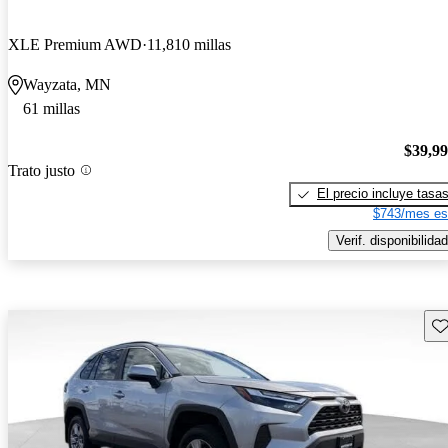
XLE Premium AWD
11,810 millas
Wayzata, MN
61 millas
$39,9
Trato justo
El precio incluye tasa
$743/mes es
Verif. disponibilidad
Gu