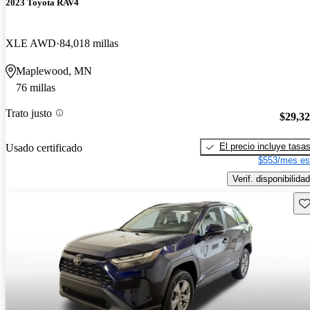
2023 Toyota RAV4
XLE AWD
84,018 millas
Maplewood, MN
76 millas
Trato justo
$29,3
El precio incluye tasa
Usado certificado
$553/mes es
Verif. disponibilidad
Gu