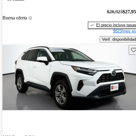
$28,923
$27,9
Buena oferta
El precio incluye tasa
$523/mes es
Verif. disponibilidad
Gu