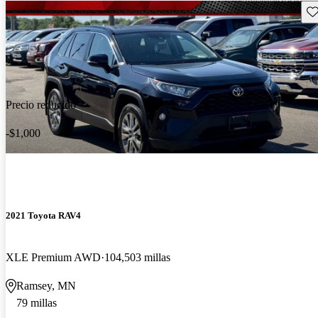
Gu
Precio reducido
-$1,000
2021 Toyota RAV4
XLE Premium AWD
104,503 millas
Ramsey, MN
79 millas