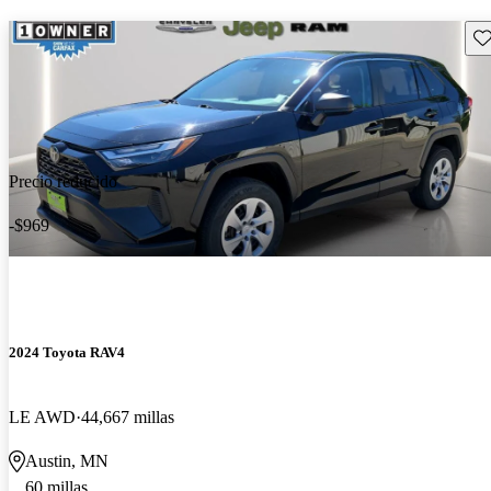
Gu
Precio reducido
-$969
2024 Toyota RAV4
LE AWD
44,667 millas
Austin, MN
60 millas