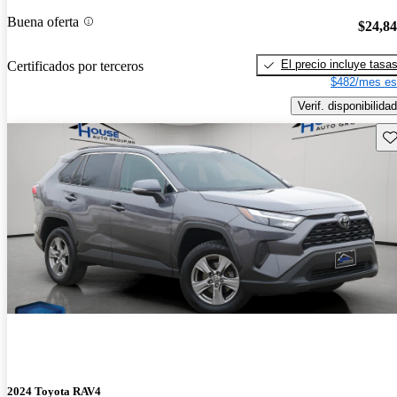
Buena oferta
$24,8
El precio incluye tasa
Certificados por terceros
$482/mes es
Verif. disponibilidad
Gu
2024 Toyota RAV4