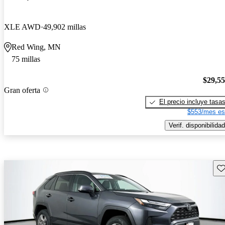
XLE AWD
49,902 millas
Red Wing, MN
75 millas
$29,5
Gran oferta
El precio incluye tasa
$553/mes es
Verif. disponibilidad
Gu