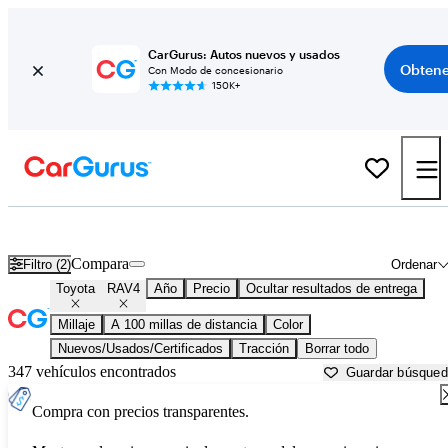
CarGurus: Autos nuevos y usados
Obtene
Con Modo de concesionario
150K+
Toyota RAV4 usados en venta cerca de
Mankato, MN
Compara
Filtro (2)
Ordenar
Toyota
RAV4
Año
Precio
Ocultar resultados de entrega
Millaje
A 100 millas de distancia
Color
Nuevos/Usados/Certificados
Tracción
Borrar todo
347 vehículos encontrados
Guardar búsque
Compra con precios transparentes.