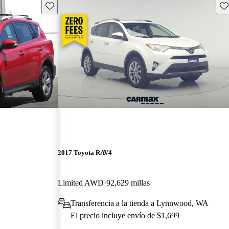
Guarda este Aviso
Gu
2017 Toyota RAV4
Limited AWD
92,629 millas
Transferencia a la tienda a Lynnwood, WA
El precio incluye envío de $1,699