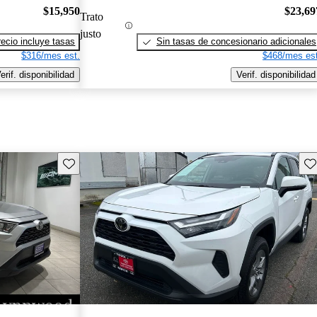
$15,950
$23,69
Trato
justo
recio incluye tasas
Sin tasas de concesionario adicionales
$316/mes est.
$468/mes est
erif. disponibilidad
Verif. disponibilidad
Guarda este Aviso
Gu