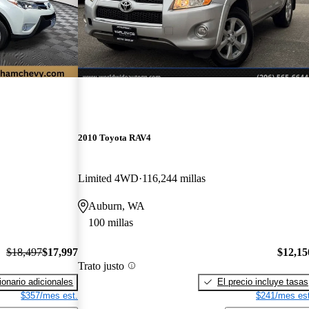
2010 Toyota RAV4
Limited 4WD
116,244 millas
Auburn, WA
100 millas
$18,497
$17,997
$12,15
Trato justo
onario adicionales
El precio incluye tasas
$357/mes est.
$241/mes est