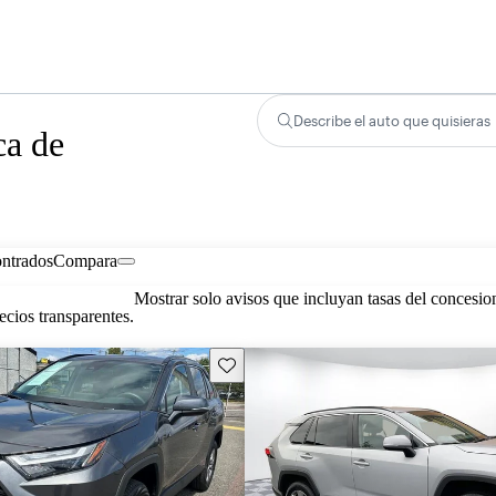
Describe el auto que quisieras
ca de
ontrados
Compara
Mostrar solo avisos que incluyan tasas del concesio
cios transparentes.
Guarda este Aviso