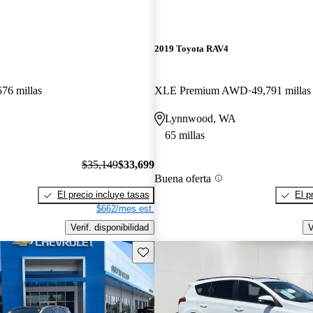
2019 Toyota RAV4
576 millas
XLE Premium AWD
49,791 millas
Lynnwood, WA
65 millas
$35,149
$33,699
Buena oferta
El precio incluye tasas
El p
$662/mes est.
Verif. disponibilidad
V
Guarda este Aviso