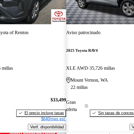
yota of Renton
Aviso patrocinado
2025 Toyota RAV4
 millas
XLE AWD
35,726 millas
Mount Vernon, WA
22 millas
$33,499
Gran
oferta
El precio incluye tasas
Sin tasas de concesi
$640/mes est.
Verif. disponibilidad
V