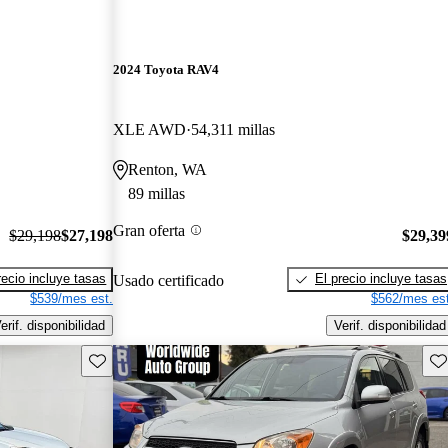
2024 Toyota RAV4
XLE AWD
54,311 millas
Renton, WA
89 millas
Gran oferta
$29,198
$27,198
$29,39
recio incluye tasas
El precio incluye tasas
Usado certificado
$539/mes est.
$562/mes est
erif. disponibilidad
Verif. disponibilidad
Guarda este Aviso
Gu