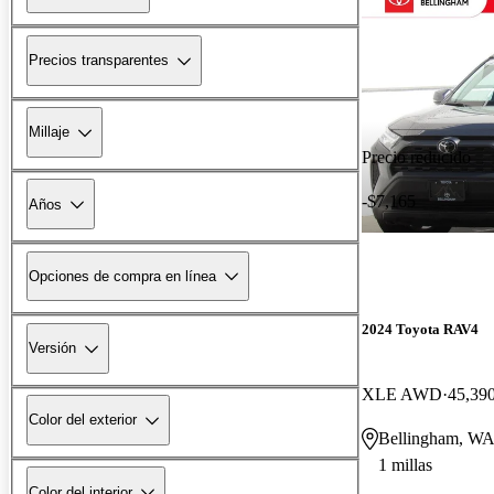
Precios transparentes
Millaje
Precio reducido
-$7,165
Años
Opciones de compra en línea
2024 Toyota RAV4
Versión
XLE AWD
45,390
Color del exterior
Bellingham, W
1 millas
Color del interior