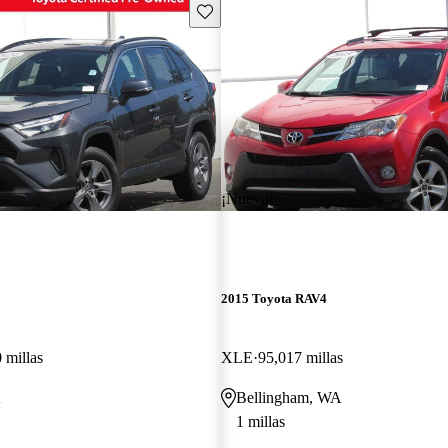
Guarda este Aviso
¡Nuevo!
2015 Toyota RAV4
 millas
XLE
95,017 millas
A
Bellingham, WA
1 millas