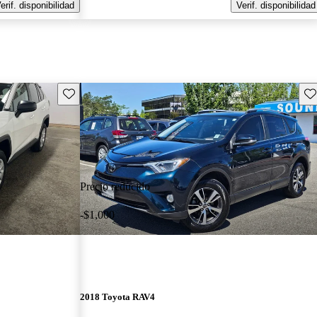
erif. disponibilidad
Verif. disponibilidad
Guarda este Aviso
Gu
Precio reducido
-$1,000
2018 Toyota RAV4