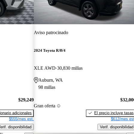
Aviso patrocinado
2024 Toyota RAV4
XLE AWD
30,830 millas
Auburn, WA
98 millas
$29,249
$32,00
Gran oferta
onario adicionales
El precio incluye tasas
$555/mes est.
$612/mes est
erif. disponibilidad
Verif. disponibilidad