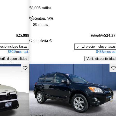
58,005 millas
Renton, WA
89 millas
$25,988
$25,371
$24,37
Gran oferta
recio incluye tasas
El precio incluye tasas
$501/mes est.
$483/mes est
erif. disponibilidad
Verif. disponibilidad
Guarda este Aviso
Gu