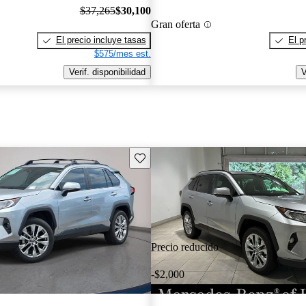
$37,265
$30,100
Gran oferta
El precio incluye tasas
El p
$575/mes est.
Verif. disponibilidad
V
Guarda este Aviso
Precio reducido
-$2,000