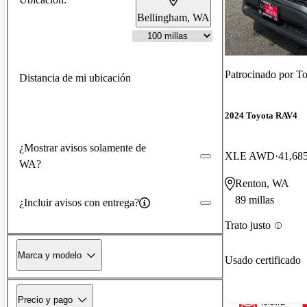
Bellingham, WA
Patrocinado por
To
Distancia de mi ubicación
2024 Toyota RAV4
¿Mostrar avisos solamente de
XLE AWD
41,685
WA?
Renton, WA
89 millas
¿Incluir avisos con entrega?
Trato justo
Marca y modelo
Usado certificado
Precio y pago