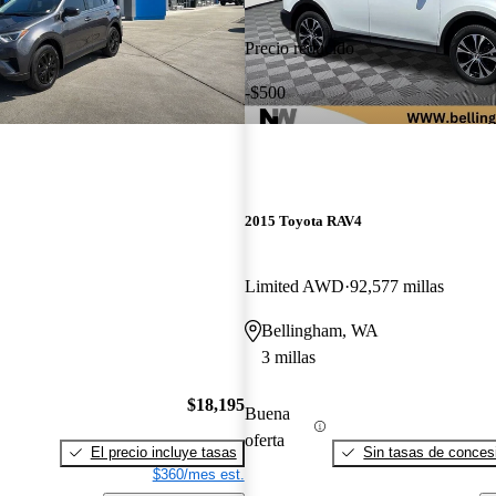
Precio reducido
-$500
2015 Toyota RAV4
Limited AWD
92,577 millas
Bellingham, WA
3 millas
$18,195
Buena
oferta
El precio incluye tasas
Sin tasas de concesi
$360/mes est.