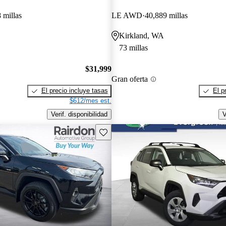
 millas
LE AWD
40,889 millas
Kirkland, WA
73 millas
$31,999
Gran oferta
El precio incluye tasas
El p
$612/mes est.
Verif. disponibilidad
V
Guarda este Aviso