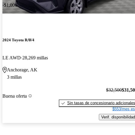
-$1,000
2024 Toyota RAV4
LE AWD
28,269 millas
Anchorage, AK
3 millas
$32,500
$31,5
Buena oferta
Sin tasas de concesionario adicionale
$553/mes es
Verif. disponibilidad