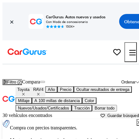
CarGurus: Autos nuevos y usados
Obtene
Con Modo de concesionario
150K+
Toyota RAV4 usados en venta cerca de
Anchorage, AK
Compara
Filtro (2)
Ordenar
Toyota
RAV4
Año
Precio
Ocultar resultados de entrega
Millaje
A 100 millas de distancia
Color
Nuevos/Usados/Certificados
Tracción
Borrar todo
30 vehículos encontrados
Guardar búsque
Compra con precios transparentes.