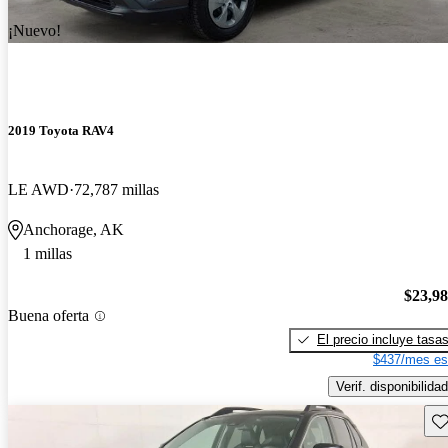
¡Nuevo!
2019 Toyota RAV4
LE AWD
72,787 millas
Anchorage, AK
1 millas
$23,9
Buena oferta
El precio incluye tasa
$437/mes es
Verif. disponibilidad
Gu