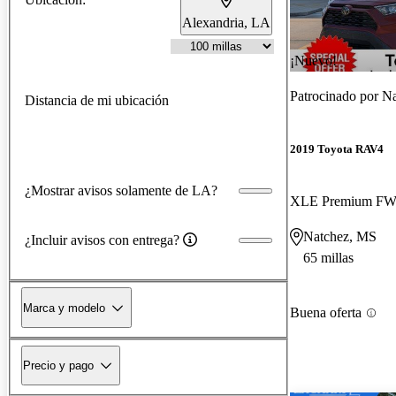
Alexandria, LA
¡Nuevo!
Patrocinado por
Na
Distancia de mi ubicación
2019 Toyota RAV4
¿Mostrar avisos solamente de LA?
XLE Premium F
Natchez, MS
¿Incluir avisos con entrega?
65 millas
Marca y modelo
Buena oferta
Precio y pago