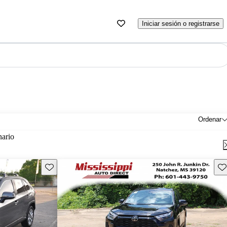
Iniciar sesión o registrarse
Ordenar
nario
Guarda este Aviso
Gu