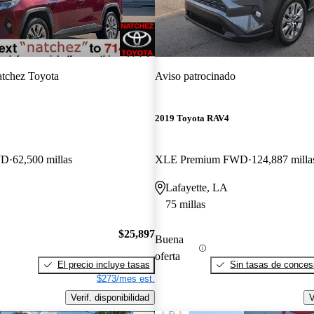
tchez Toyota
Aviso patrocinado
2019 Toyota RAV4
WD
62,500 millas
XLE Premium FWD
124,887 milla
Lafayette, LA
75 millas
$25,897
Buena
oferta
El precio incluye tasas
Sin tasas de concesi
$273/mes est.
Verif. disponibilidad
V