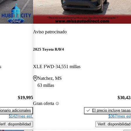
Aviso patrocinado
2025 Toyota RAV4
s
XLE FWD
34,551 millas
Natchez, MS
63 millas
$19,995
$30,42
Gran oferta
onario adicionales
El precio incluye tasas
$142/mes est.
$367/mes est
erif. disponibilidad
Verif. disponibilidad