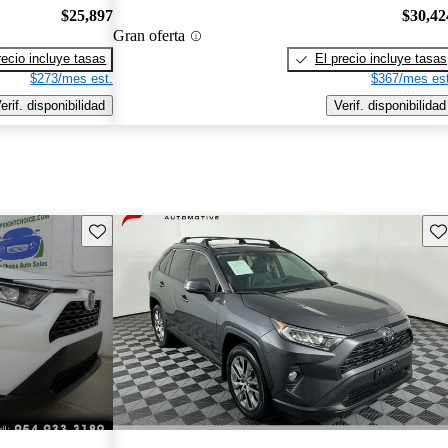
$25,897
$30,42
Gran oferta
recio incluye tasas
El precio incluye tasas
$273/mes est.
$367/mes est
erif. disponibilidad
Verif. disponibilidad
Guarda este Aviso
Gu