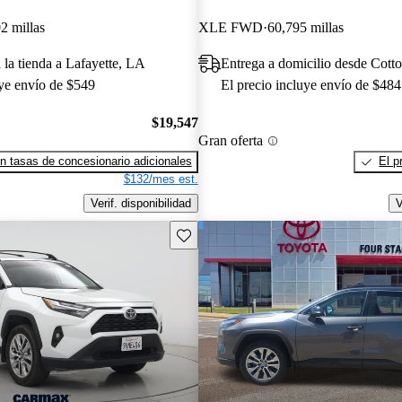
2 millas
XLE FWD
60,795 millas
 la tienda a Lafayette, LA
Entrega a domicilio desde Cott
uye envío de $549
El precio incluye envío de $484
$19,547
Gran oferta
n tasas de concesionario adicionales
El p
$132/mes est.
Verif. disponibilidad
V
Guarda este Aviso