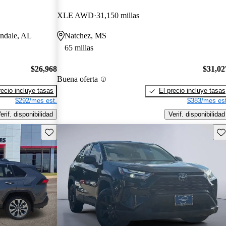
XLE AWD
31,150 millas
ondale, AL
Natchez, MS
65 millas
$26,968
$31,02
Buena oferta
recio incluye tasas
El precio incluye tasas
$292/mes est.
$383/mes est
erif. disponibilidad
Verif. disponibilidad
Guarda este Aviso
Gu