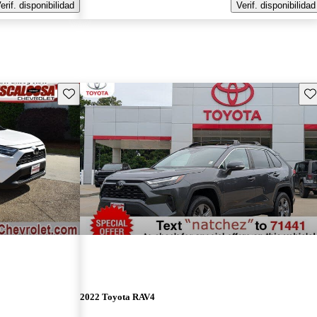
erif. disponibilidad
Verif. disponibilidad
Guarda este Aviso
Gu
2022 Toyota RAV4