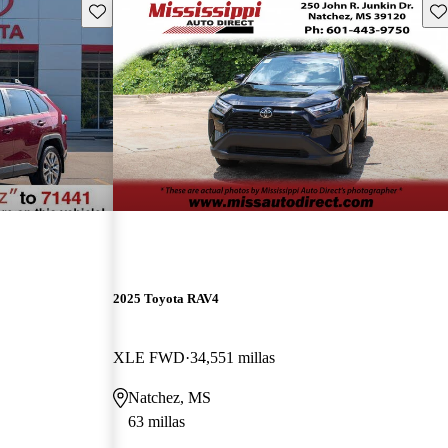
Guarda este Aviso
Gu
2025 Toyota RAV4
XLE FWD
34,551 millas
Natchez, MS
63 millas