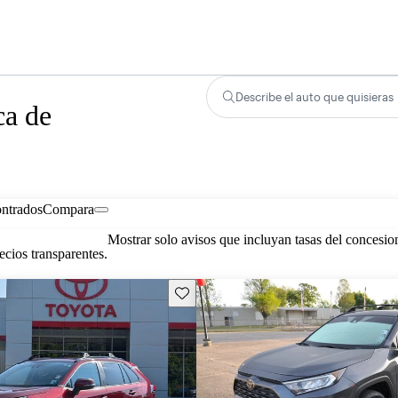
Describe el auto que quisieras
ca de
ontrados
Compara
Mostrar solo avisos que incluyan tasas del concesio
cios transparentes.
Guarda este Aviso