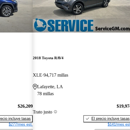
2018 Toyota RAV4
XLE
94,717 millas
Lafayette, LA
78 millas
$26,209
$19,97
Trato justo
recio incluye tasas
El precio incluye tasas
$277/mes est.
$141/mes est