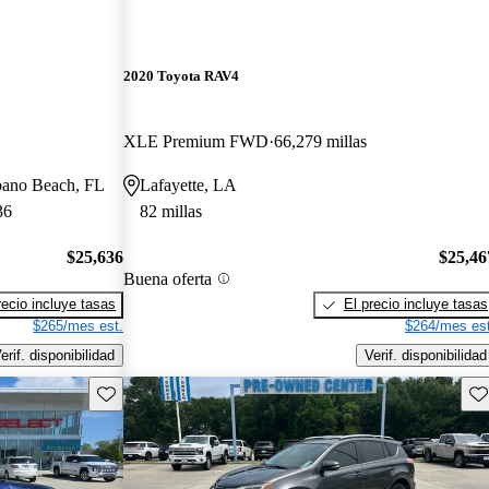
2020 Toyota RAV4
XLE Premium FWD
66,279 millas
pano Beach, FL
Lafayette, LA
36
82 millas
$25,636
$25,46
Buena oferta
recio incluye tasas
El precio incluye tasas
$265/mes est.
$264/mes est
erif. disponibilidad
Verif. disponibilidad
Guarda este Aviso
Gu