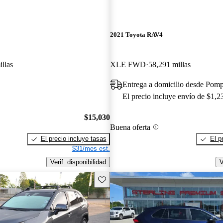
2021 Toyota RAV4
llas
XLE FWD
58,291 millas
Entrega a domicilio desde Pom
El precio incluye envío de $1,2
$15,030
Buena oferta
El precio incluye tasas
El p
$31/mes est.
Verif. disponibilidad
V
Guarda este Aviso