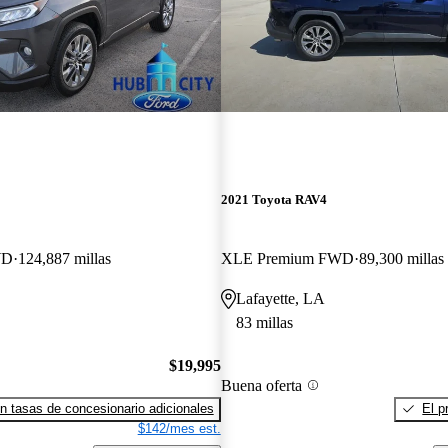
2021 Toyota RAV4
WD
124,887 millas
XLE Premium FWD
89,300 millas
Lafayette, LA
83 millas
$19,995
Buena oferta
n tasas de concesionario adicionales
El p
$142/mes est.