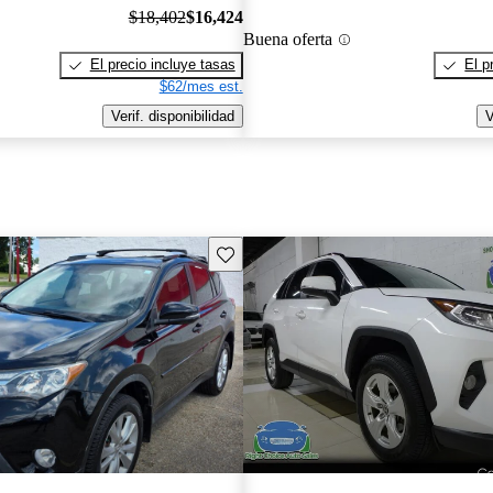
$18,402
$16,424
Buena oferta
El precio incluye tasas
El p
$62/mes est.
Verif. disponibilidad
V
Guarda este Aviso