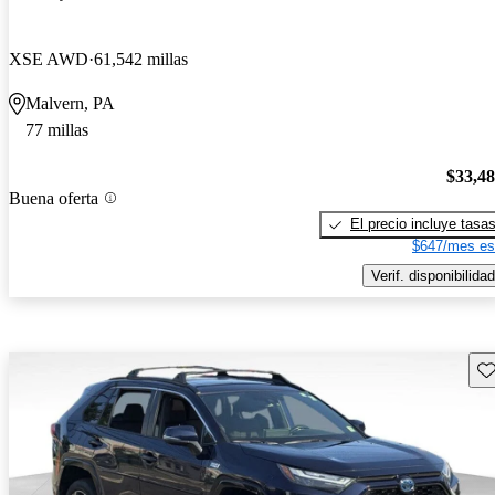
XSE AWD
61,542 millas
Malvern, PA
77 millas
$33,4
Buena oferta
El precio incluye tasa
$647/mes es
Verif. disponibilidad
Gu