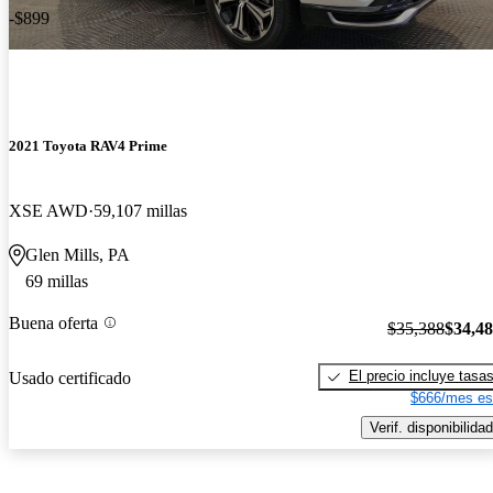
-$899
2021 Toyota RAV4 Prime
XSE AWD
59,107 millas
Glen Mills, PA
69 millas
Buena oferta
$35,388
$34,4
El precio incluye tasa
Usado certificado
$666/mes es
Verif. disponibilidad