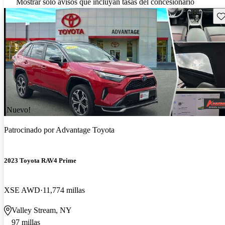
Mostrar solo avisos que incluyan tasas del concesionario
Gu
¡Nuevo!
Patrocinado por
Advantage Toyota
2023 Toyota RAV4 Prime
XSE AWD
11,774 millas
Valley Stream, NY
97 millas