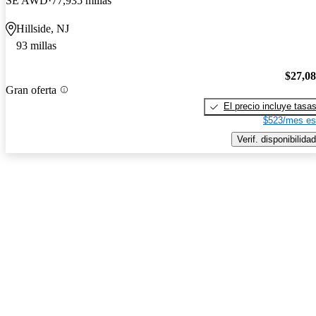
SE AWD
77,935 millas
Hillside, NJ
93 millas
$27,0
Gran oferta
El precio incluye tasa
$523/mes es
Verif. disponibilidad