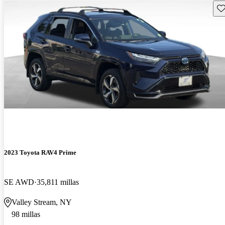
Gu
2023 Toyota RAV4 Prime
SE AWD
35,811 millas
Valley Stream, NY
98 millas