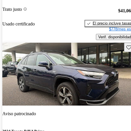
Trato justo
$41,0
El precio incluye tasa
Usado certificado
$778/mes es
Verif. disponibilidad
Gu
Aviso patrocinado