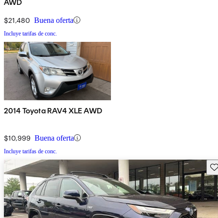
AWD
$21,480
Buena oferta
Incluye tarifas de conc.
2014 Toyota RAV4 XLE AWD
$10,999
Buena oferta
Incluye tarifas de conc.
Gu