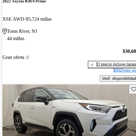
2022 Toyota RAV4 Prime
XSE AWD
85,724 millas
Toms River, NJ
44 millas
$30,6
Gran oferta
El precio incluye tasa
$592/mes es
Verif. disponibilidad
Gu
Precio reducido