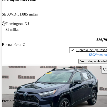
2024 Toyota RAV4 Prime
SE AWD
31,885 millas
Flemington, NJ
82 millas
$36,7
Buena oferta
El precio incluye tasa
$692/mes es
Verif. disponibilidad
Gu
Precio reducido