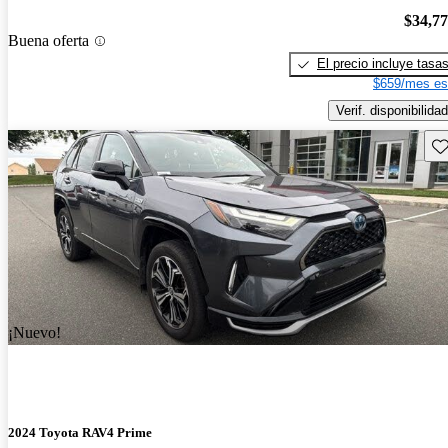
$34,7
Buena oferta
El precio incluye tasa
$659/mes es
Verif. disponibilidad
Gu
¡Nuevo!
2024 Toyota RAV4 Prime