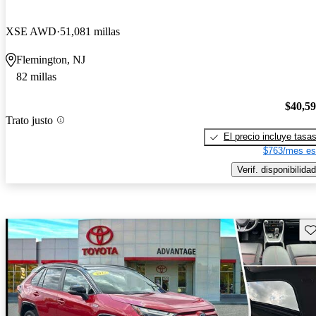
XSE AWD
51,081 millas
Flemington, NJ
82 millas
$40,5
Trato justo
El precio incluye tasa
$763/mes es
Verif. disponibilidad
Gu