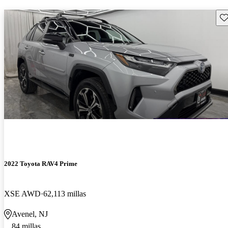
Gu
2022 Toyota RAV4 Prime
XSE AWD
62,113 millas
Avenel, NJ
84 millas