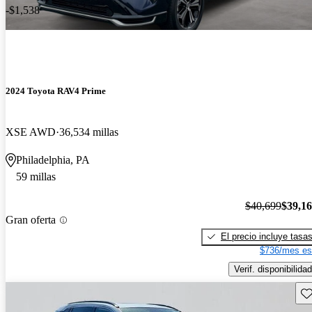
-$1,538
2024 Toyota RAV4 Prime
XSE AWD
36,534 millas
Philadelphia, PA
59 millas
$40,699
$39,1
Gran oferta
El precio incluye tasa
$736/mes es
Verif. disponibilidad
Gu