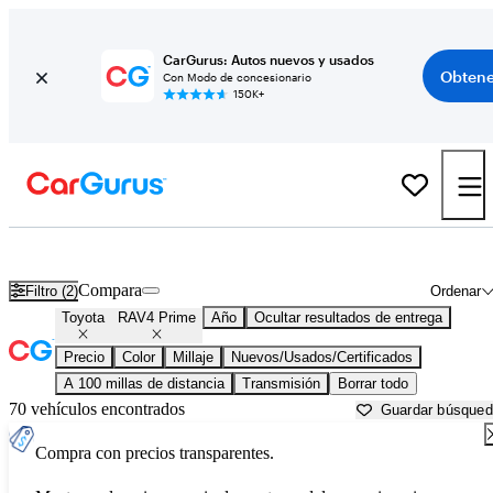
CarGurus: Autos nuevos y usados
Obtene
Con Modo de concesionario
150K+
Toyota RAV4 Prime usados en venta cerca de
Atlantic City, NJ
Compara
Filtro (2)
Ordenar
Toyota
RAV4 Prime
Año
Ocultar resultados de entrega
Precio
Color
Millaje
Nuevos/Usados/Certificados
A 100 millas de distancia
Transmisión
Borrar todo
70 vehículos encontrados
Guardar búsque
Compra con precios transparentes.