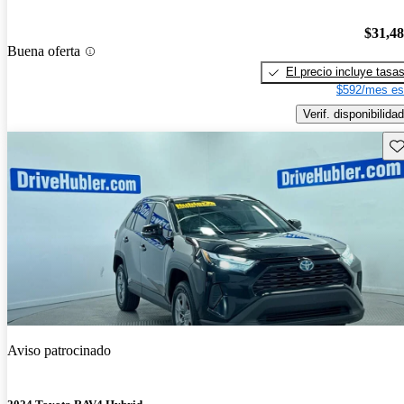
$31,4
Buena oferta
El precio incluye tasa
$592/mes es
Verif. disponibilidad
Gu
Aviso patrocinado