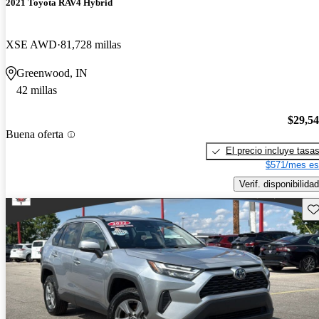
2021 Toyota RAV4 Hybrid
XSE AWD
81,728 millas
Greenwood, IN
42 millas
$29,5
Buena oferta
El precio incluye tasa
$571/mes es
Verif. disponibilidad
Gu