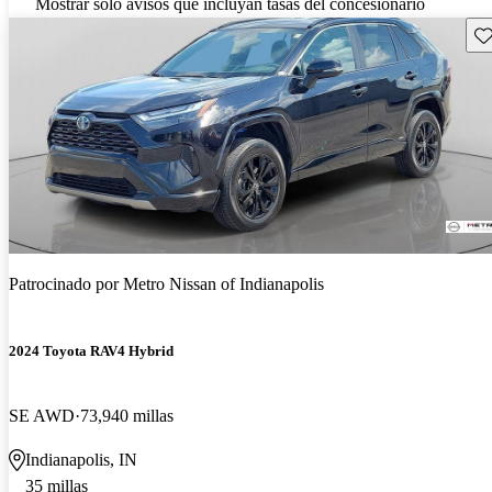
Mostrar solo avisos que incluyan tasas del concesionario
Gu
Patrocinado por
Metro Nissan of Indianapolis
2024 Toyota RAV4 Hybrid
SE AWD
73,940 millas
Indianapolis, IN
35 millas