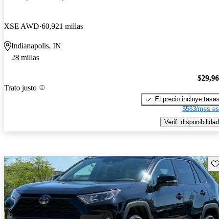
XSE AWD
60,921 millas
Indianapolis, IN
28 millas
$29,9
Trato justo
El precio incluye tasa
$583/mes es
Verif. disponibilidad
Gu