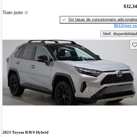
$32,3
Trato justo
Sin tasas de concesionario adicionale
$613/mes es
Verif. disponibilidad
Gu
2023 Toyota RAV4 Hybrid