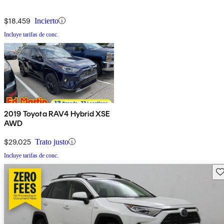
$18,459
Incierto
Incluye tarifas de conc.
2019 Toyota RAV4 Hybrid XSE
AWD
$29,025
Trato justo
Incluye tarifas de conc.
Gu