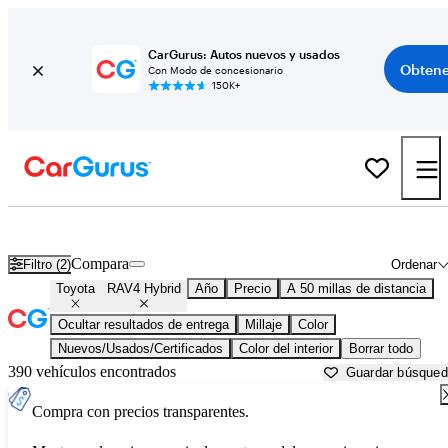
CarGurus: Autos nuevos y usados
Obtene
Con Modo de concesionario
150K+
Toyota RAV4 Hybrid usados en venta cerca de
Anderson, IN
Compara
Filtro (2)
Ordenar
Toyota
RAV4 Hybrid
Año
Precio
A 50 millas de distancia
Ocultar resultados de entrega
Millaje
Color
Nuevos/Usados/Certificados
Color del interior
Borrar todo
390 vehículos encontrados
Guardar búsque
Compra con precios transparentes.