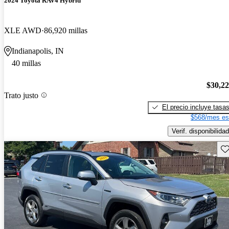
2024 Toyota RAV4 Hybrid
XLE AWD
86,920 millas
Indianapolis, IN
40 millas
$30,2
Trato justo
El precio incluye tasa
$568/mes es
Verif. disponibilidad
Gu