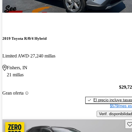
2019 Toyota RAV4 Hybrid
Limited AWD
27,240 millas
Fishers, IN
21 millas
$29,7
Gran oferta
El precio incluye tasa
$579/mes es
Verif. disponibilidad
Gu