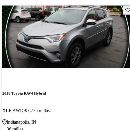
Gu
2018 Toyota RAV4 Hybrid
XLE AWD
97,775 millas
Indianapolis, IN
36 millas