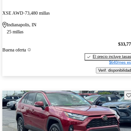
XSE AWD
73,480 millas
Indianapolis, IN
25 millas
$33,7
Buena oferta
El precio incluye tasa
$640/mes es
Verif. disponibilidad
Gu