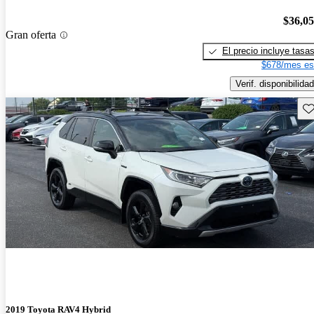
$36,0
Gran oferta
El precio incluye tasa
$678/mes es
Verif. disponibilidad
Gu
2019 Toyota RAV4 Hybrid