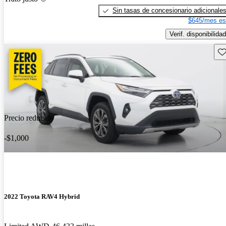
Sin tasas de concesionario adicionale
$645/mes es
Verif. disponibilidad
Gu
Precio reducido
-$1,000
2022 Toyota RAV4 Hybrid