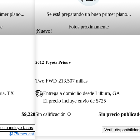
imer plano...
Se está preparando un buen primer plano...
te
Fotos próximamente
¡Nuevo!
2012 Toyota Prius v
Two FWD
213,507 millas
ria, TX
Entrega a domicilio desde Lilburn, GA
El precio incluye envío de $725
$9,220
Sin calificación
Sin precio publicad
recio incluye tasas
Verif. disponibilidad
$175/mes est.