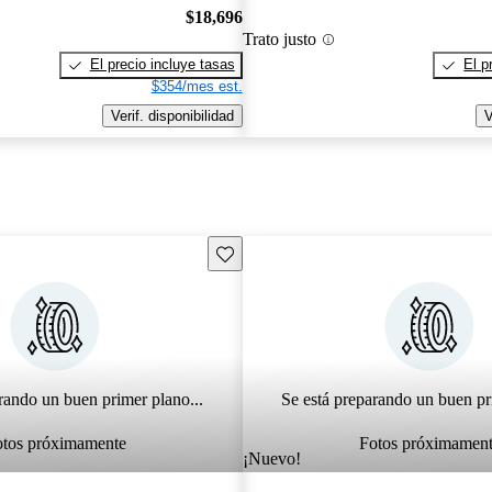
$18,696
Trato justo
El precio incluye tasas
El p
$354/mes est.
Verif. disponibilidad
V
Guarda este Aviso
rando un buen primer plano...
Se está preparando un buen pr
otos próximamente
Fotos próximamen
¡Nuevo!