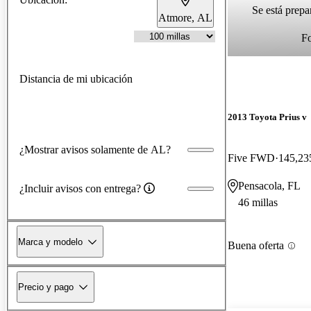
Se está prepa
Atmore, AL
F
Distancia de mi ubicación
2013 Toyota Prius v
¿Mostrar avisos solamente de AL?
Five FWD
145,235
Pensacola, FL
¿Incluir avisos con entrega?
46 millas
Marca y modelo
Buena oferta
Precio y pago