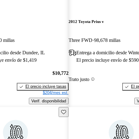
2012 Toyota Prius v
0 millas
Three FWD
98,678 millas
cilio desde Dundee, IL
Entrega a domicilio desde Wint
uye envío de $1,419
El precio incluye envío de $590
$10,772
Trato justo
El precio incluye tasas
El p
$204/mes est.
Verif. disponibilidad
V
Guarda este Aviso