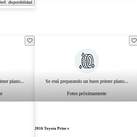
erif. disponibilidad
Guarda este Aviso
Gu
imer plano...
Se está preparando un buen primer plano...
te
Fotos próximamente
2016 Toyota Prius v