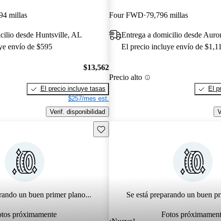
94 millas
Four FWD
79,796 millas
cilio desde Huntsville, AL
Entrega a domicilio desde Auror
uye envío de $595
El precio incluye envío de $1,1
$13,562
Precio alto
El precio incluye tasas
El p
$257/mes est.
Verif. disponibilidad
V
Guarda este Aviso
rando un buen primer plano...
Se está preparando un buen pr
otos próximamente
Fotos próximamen