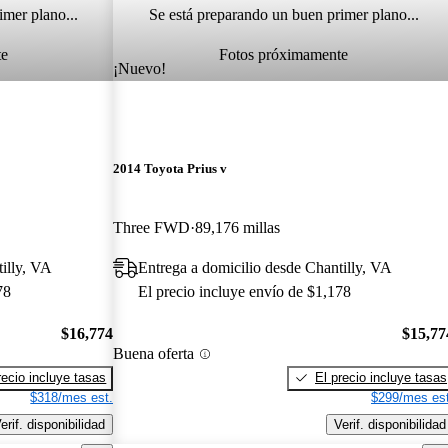
imer plano...
Se está preparando un buen primer plano...
te
Fotos próximamente
¡Nuevo!
2014 Toyota Prius v
Three FWD
89,176 millas
illy, VA
Entrega a domicilio desde Chantilly, VA
78
El precio incluye envío de $1,178
$16,774
$15,77
Buena oferta
recio incluye tasas
El precio incluye tasas
$318/mes est.
$299/mes est
erif. disponibilidad
Verif. disponibilidad