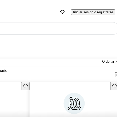
Iniciar sesión o registrarse
Ordenar
nario
Guarda este Aviso
Gu