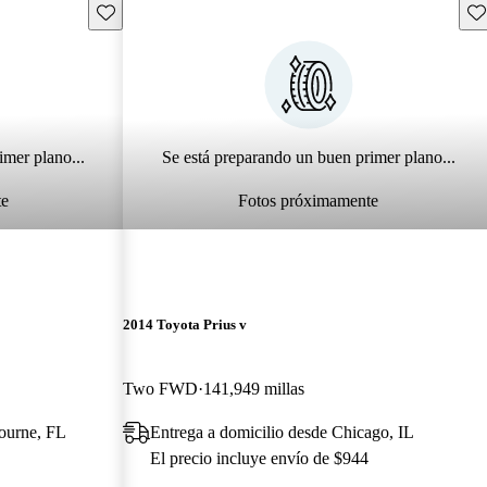
Guarda este Aviso
Gu
imer plano...
Se está preparando un buen primer plano...
te
Fotos próximamente
2014 Toyota Prius v
Two FWD
141,949 millas
ourne, FL
Entrega a domicilio desde Chicago, IL
El precio incluye envío de $944