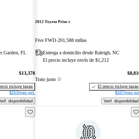
2012 Toyota Prius v
Five FWD
201,588 millas
er Garden, FL
Entrega a domicilio desde Raleigh, NC
El precio incluye envío de $1,212
$13,378
$8,81
Trato justo
recio incluye tasas
El precio incluye tasas
$253/mes est.
$167/mes est
erif. disponibilidad
Verif. disponibilidad
Guarda este Aviso
Gu