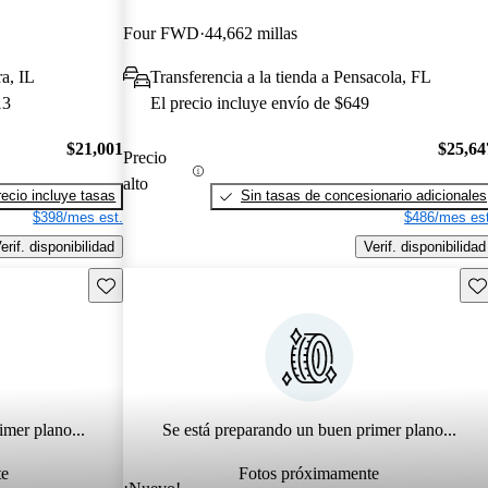
Four FWD
44,662 millas
a, IL
Transferencia a la tienda a Pensacola, FL
13
El precio incluye envío de $649
$21,001
$25,64
Precio
alto
recio incluye tasas
Sin tasas de concesionario adicionales
$398/mes est.
$486/mes est
erif. disponibilidad
Verif. disponibilidad
Guarda este Aviso
Gu
imer plano...
Se está preparando un buen primer plano...
te
Fotos próximamente