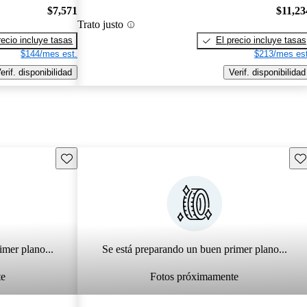
$7,571
$11,23
Trato justo
recio incluye tasas
El precio incluye tasas
$144/mes est.
$213/mes est
erif. disponibilidad
Verif. disponibilidad
Guarda este Aviso
Gu
imer plano...
Se está preparando un buen primer plano...
te
Fotos próximamente