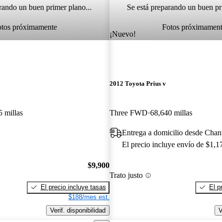
rando un buen primer plano...
Se está preparando un buen pr
otos próximamente
Fotos próximamen
¡Nuevo!
2012 Toyota Prius v
 millas
Three FWD
68,640 millas
Entrega a domicilio desde Chant
El precio incluye envío de $1,1
$9,900
Trato justo
El precio incluye tasas
El p
$188/mes est.
Verif. disponibilidad
V