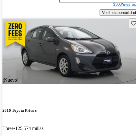
$300/mes es
Verif. disponibilidad
Gu
¡Nuevo!
2016 Toyota Prius c
Three
125,574 millas