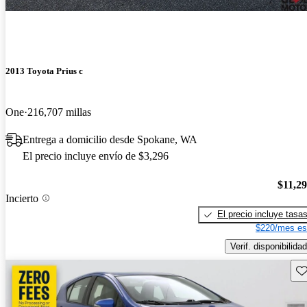
2013 Toyota Prius c
One
216,707 millas
Entrega a domicilio desde Spokane, WA
El precio incluye envío de $3,296
$11,2
Incierto
El precio incluye tasa
$220/mes es
Verif. disponibilidad
Gu