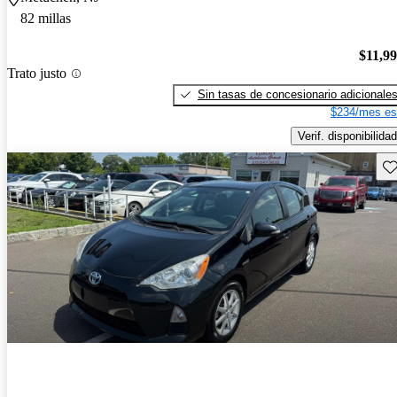
82 millas
$11,9
Trato justo
Sin tasas de concesionario adicionale
$234/mes es
Verif. disponibilidad
Gu