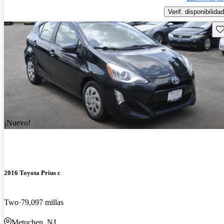
Verif. disponibilidad
Gu
¡Nuevo!
2016 Toyota Prius c
Two
79,097 millas
Metuchen, NJ