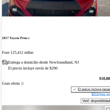
2017 Toyota Prius c
Four
125,412 millas
Entrega a domicilio desde Newfoundland, NJ
El precio incluye envío de $290
$10,8
Gran oferta
El precio incluye tasa
$212/mes es
Verif. disponibilidad
Gu