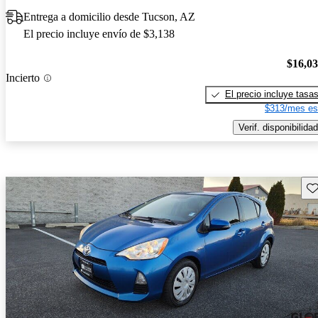
Entrega a domicilio desde Tucson, AZ
El precio incluye envío de $3,138
$16,0
Incierto
El precio incluye tasa
$313/mes es
Verif. disponibilidad
Gu