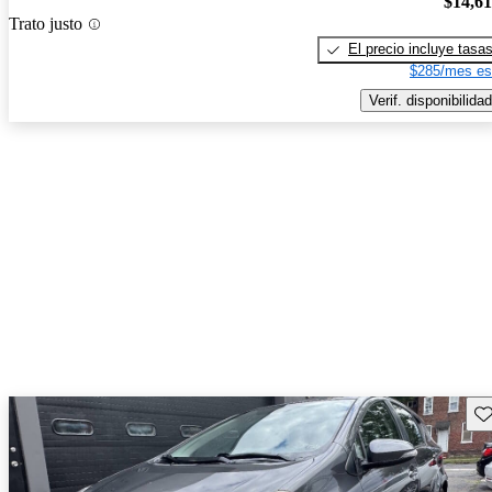
$14,6
Trato justo
El precio incluye tasa
$285/mes es
Verif. disponibilidad
Gu