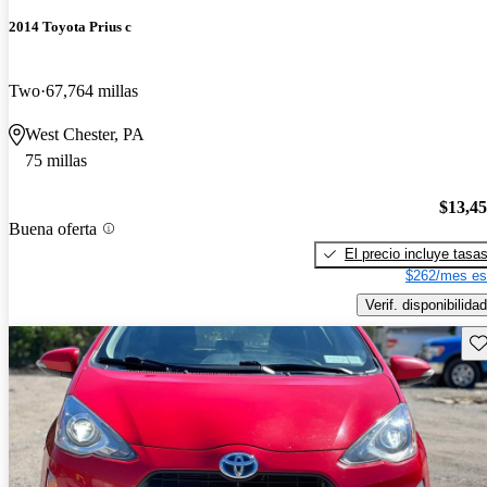
2014 Toyota Prius c
Two
67,764 millas
West Chester, PA
75 millas
$13,4
Buena oferta
El precio incluye tasa
$262/mes es
Verif. disponibilidad
Gu