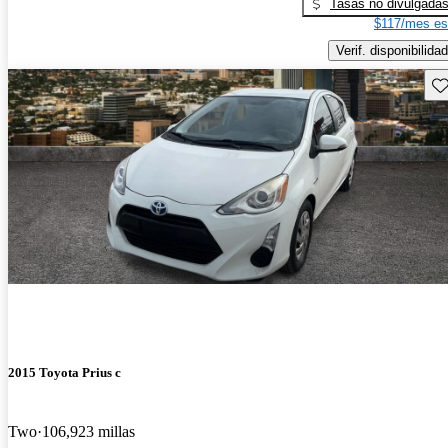
Tasas no divulgada
$117/mes es
Verif. disponibilidad
Gu
2015 Toyota Prius c
Two
106,923 millas