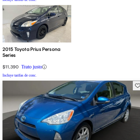
2015 Toyota Prius Persona
Series
$11,390
Trato justo
Incluye tarifas de conc.
Gu