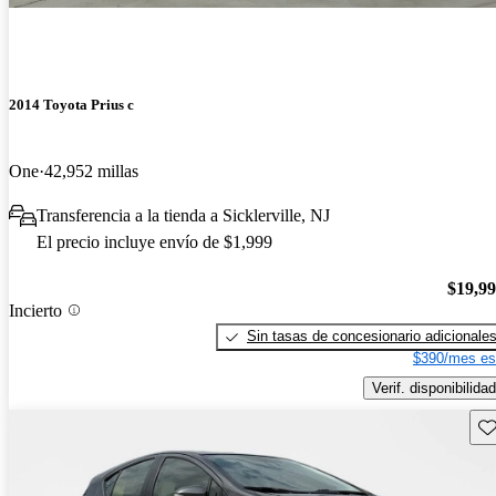
2014 Toyota Prius c
One
42,952 millas
Transferencia a la tienda a Sicklerville, NJ
El precio incluye envío de $1,999
$19,9
Incierto
Sin tasas de concesionario adicionale
$390/mes es
Verif. disponibilidad
Gu