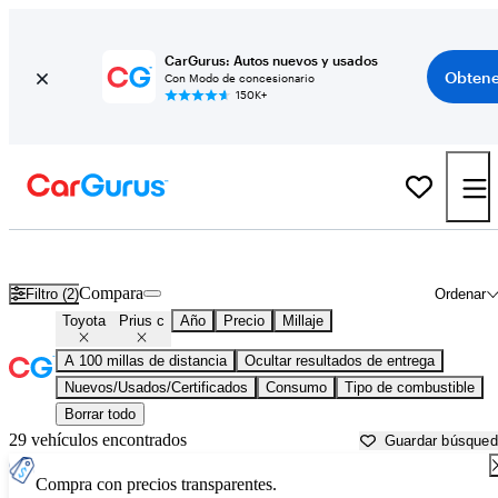
CarGurus: Autos nuevos y usados
Obtene
Con Modo de concesionario
150K+
Toyota Prius c usados en venta cerca de
Atlantic City, NJ
Compara
Filtro (2)
Ordenar
Toyota
Prius c
Año
Precio
Millaje
A 100 millas de distancia
Ocultar resultados de entrega
Nuevos/Usados/Certificados
Consumo
Tipo de combustible
Borrar todo
29 vehículos encontrados
Guardar búsque
Compra con precios transparentes.