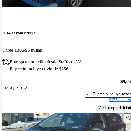
2014 Toyota Prius c
Three
130,995 millas
Entrega a domicilio desde Stafford, VA
El precio incluye envío de $256
$9,0
Trato justo
El precio incluye tasa
$177/mes es
Verif. disponibilidad
Gu