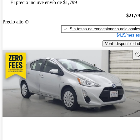
El precio incluye envío de $1,799
$21,7
Precio alto
Sin tasas de concesionario adicionale
$415/mes es
Verif. disponibilidad
Gu