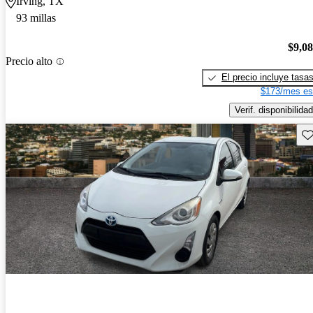
Irving, TX
93 millas
$9,0
Precio alto
El precio incluye tasa
$173/mes es
Verif. disponibilidad
Gu