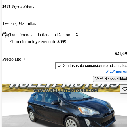
2018 Toyota Prius c
Two
57,933 millas
Transferencia a la tienda a Denton, TX
El precio incluye envío de $699
$21,6
Precio alto
Sin tasas de concesionario adicionale
$413/mes es
Verif. disponibilidad
Gu