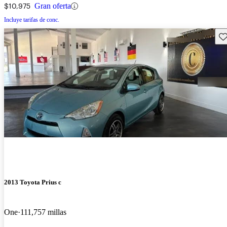
$10,975
Gran oferta
Incluye tarifas de conc.
Gu
2013 Toyota Prius c
One
111,757 millas