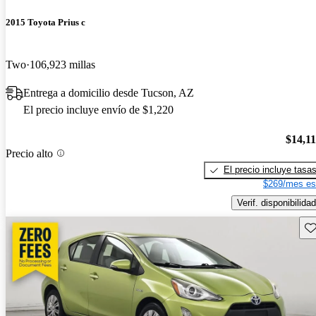
2015 Toyota Prius c
Two
106,923 millas
Entrega a domicilio desde Tucson, AZ
El precio incluye envío de $1,220
$14,1
Precio alto
El precio incluye tasa
$269/mes es
Verif. disponibilidad
Gu