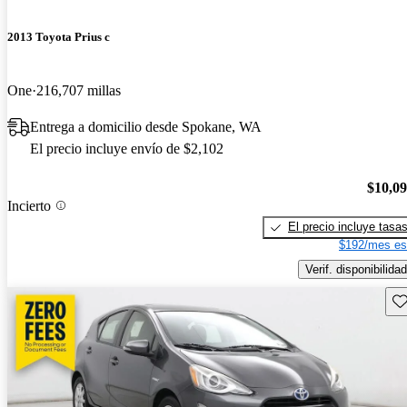
2013 Toyota Prius c
One
216,707 millas
Entrega a domicilio desde Spokane, WA
El precio incluye envío de $2,102
$10,0
Incierto
El precio incluye tasa
$192/mes es
Verif. disponibilidad
Gu