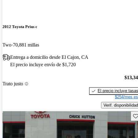
2012 Toyota Prius c
Two
70,881 millas
Entrega a domicilio desde El Cajon, CA
El precio incluye envío de $1,720
$13,3
Trato justo
El precio incluye tasa
$254/mes es
Verif. disponibilidad
Gu