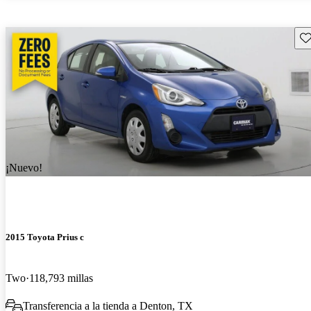
Gu
¡Nuevo!
2015 Toyota Prius c
Two
118,793 millas
Transferencia a la tienda a Denton, TX