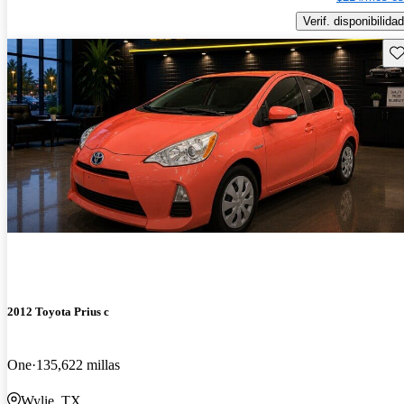
Verif. disponibilidad
Gu
2012 Toyota Prius c
One
135,622 millas
Wylie, TX