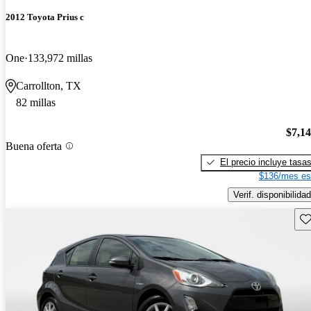
2012 Toyota Prius c
One
133,972 millas
Carrollton, TX
82 millas
$7,1
Buena oferta
El precio incluye tasa
$136/mes es
Verif. disponibilidad
Gu