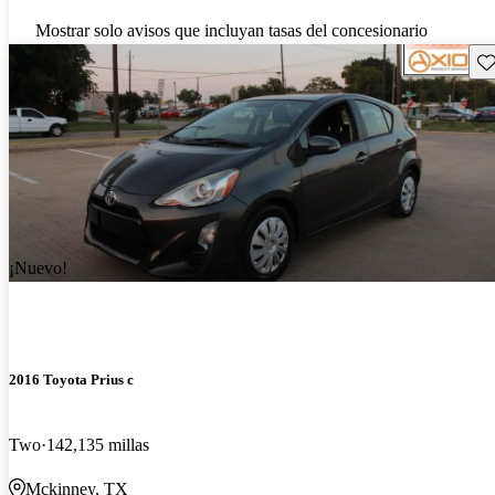
Mostrar solo avisos que incluyan tasas del concesionario
Gu
¡Nuevo!
2016 Toyota Prius c
Two
142,135 millas
Mckinney, TX