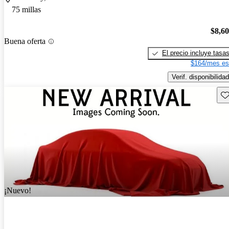
75 millas
$8,6
Buena oferta
El precio incluye tasa
$164/mes es
Verif. disponibilidad
Gu
¡Nuevo!