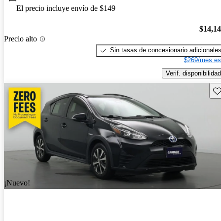
El precio incluye envío de $149
$14,1
Precio alto
Sin tasas de concesionario adicionale
$269/mes es
Verif. disponibilidad
Gu
¡Nuevo!