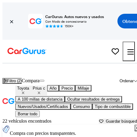
CarGurus: Autos nuevos y usados
Obtene
Con Modo de concesionario
150K+
Toyota Prius c usados en venta cerca de
Ardmore, OK
Compara
Filtro (2)
Ordenar
Toyota
Prius c
Año
Precio
Millaje
A 100 millas de distancia
Ocultar resultados de entrega
Nuevos/Usados/Certificados
Consumo
Tipo de combustible
Borrar todo
22 vehículos encontrados
Guardar búsque
Compra con precios transparentes.