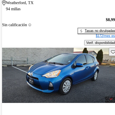
Weatherford, TX
94 millas
$8,9
Sin calificación
Tasas no divulgada
$172/mes es
Verif. disponibilidad
Gu