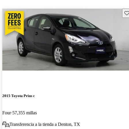
Gu
2015 Toyota Prius c
Four
57,355 millas
Transferencia a la tienda a Denton, TX