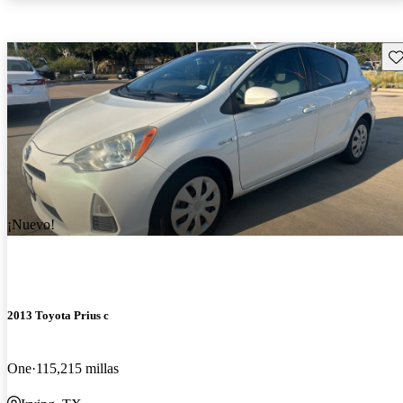
Gu
¡Nuevo!
2013 Toyota Prius c
One
115,215 millas