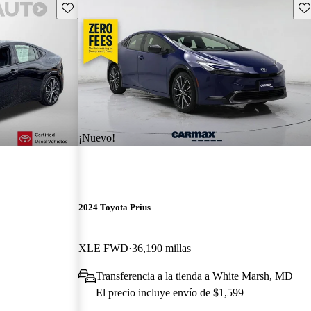
Guarda este Aviso
Gu
¡Nuevo!
2024 Toyota Prius
XLE FWD
36,190 millas
Transferencia a la tienda a White Marsh, MD
El precio incluye envío de $1,599