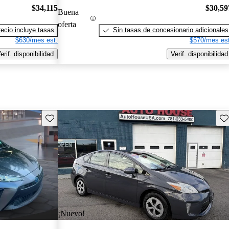
$34,115
$30,59
Buena
oferta
recio incluye tasas
Sin tasas de concesionario adicionales
$630/mes est.
$570/mes est
erif. disponibilidad
Verif. disponibilidad
Guarda este Aviso
Gu
¡Nuevo!