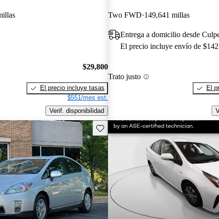
illas
Two FWD
149,641 millas
Entrega a domicilio desde Culp
El precio incluye envío de $142
$29,800
Trato justo
El precio incluye tasas
El p
$551/mes est.
Verif. disponibilidad
V
Guarda este Aviso