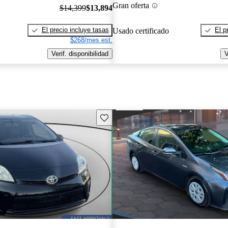
Gran oferta
$14,399
$13,894
El precio incluye tasas
El p
Usado certificado
$268/mes est.
Verif. disponibilidad
V
Guarda este Aviso