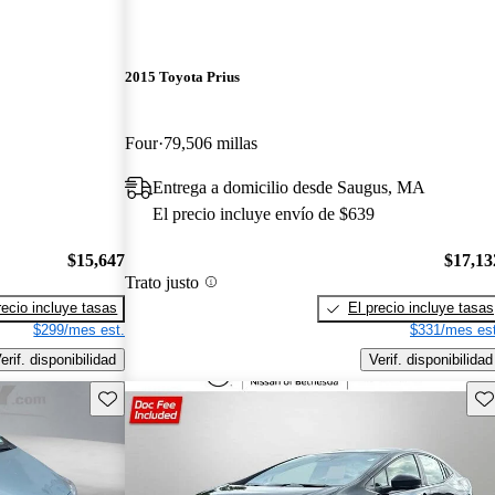
2015 Toyota Prius
Four
79,506 millas
Entrega a domicilio desde Saugus, MA
El precio incluye envío de $639
$15,647
$17,13
Trato justo
recio incluye tasas
El precio incluye tasas
$299/mes est.
$331/mes est
erif. disponibilidad
Verif. disponibilidad
Guarda este Aviso
Gu