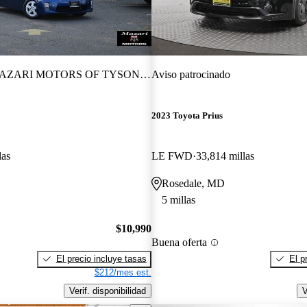
ZARI MOTORS OF TYSON CORNER
Aviso patrocinado
2023 Toyota Prius
las
LE FWD
33,814 millas
Rosedale, MD
5 millas
$10,990
Buena oferta
El precio incluye tasas
El p
$212/mes est.
Verif. disponibilidad
V