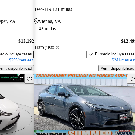
Two
119,121 millas
eper, VA
Vienna, VA
42 millas
$13,192
$12,49
Trato justo
recio incluye tasas
El precio incluye tasas
$255/mes est.
$241/mes est
erif. disponibilidad
Verif. disponibilidad
Guarda este Aviso
Gu