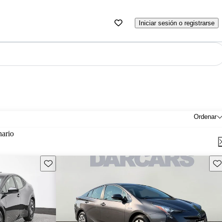
Iniciar sesión o registrarse
Ordenar
nario
Guarda este Aviso
Gu