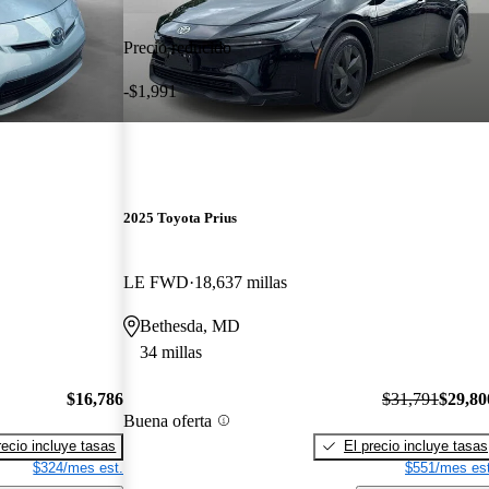
Precio reducido
-$1,991
2025 Toyota Prius
LE FWD
18,637 millas
Bethesda, MD
34 millas
$16,786
$31,791
$29,80
Buena oferta
recio incluye tasas
El precio incluye tasas
$324/mes est.
$551/mes est