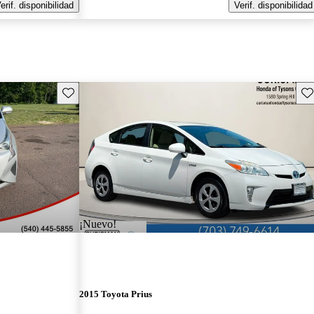
erif. disponibilidad
Verif. disponibilidad
Guarda este Aviso
Gu
¡Nuevo!
2015 Toyota Prius