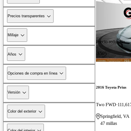
Precios transparentes
Millaje
Precio reducido
-$505
Años
Opciones de compra en línea
2016 Toyota Prius
Versión
Two FWD
111,617
Color del exterior
Springfield, VA
47 millas
Color del interior