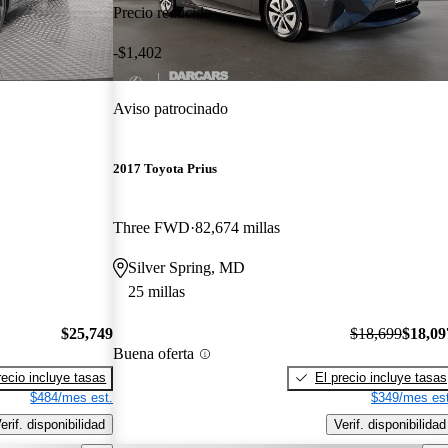
Precio reducido
-$1,402
Aviso patrocinado
2017 Toyota Prius
Three FWD
82,674 millas
Silver Spring, MD
25 millas
$25,749
$18,699
$18,09
Buena oferta
recio incluye tasas
El precio incluye tasas
$484/mes est.
$349/mes est
erif. disponibilidad
Verif. disponibilidad