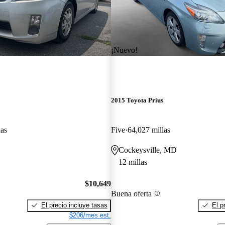
¡Nuevo!
2015 Toyota Prius
las
Five
64,027 millas
Cockeysville, MD
12 millas
$10,649
Buena oferta
El precio incluye tasas
El p
$206/mes est.