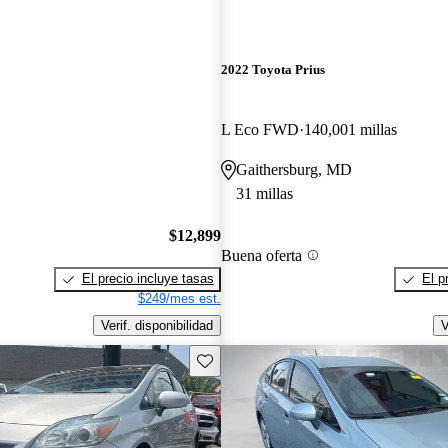
2022 Toyota Prius
L Eco FWD
140,001 millas
Gaithersburg, MD
31 millas
$12,899
Buena oferta
El precio incluye tasas
El p
$249/mes est.
Verif. disponibilidad
V
Guarda este Aviso