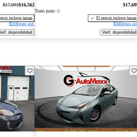
$17,093
$16,562
$17,69
Trato justo
recio incluye tasas
El precio incluye tasas
$318/mes est.
$340/mes est
erif. disponibilidad
Verif. disponibilidad
Guarda este Aviso
Gu