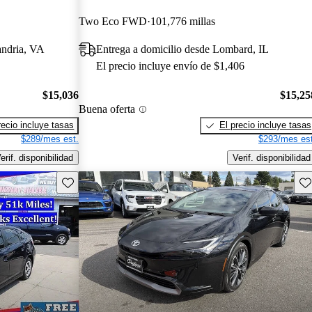
Two Eco FWD
101,776 millas
andria, VA
Entrega a domicilio desde Lombard, IL
El precio incluye envío de $1,406
$15,036
$15,25
Buena oferta
recio incluye tasas
El precio incluye tasas
$289/mes est.
$293/mes est
erif. disponibilidad
Verif. disponibilidad
Guarda este Aviso
Gu