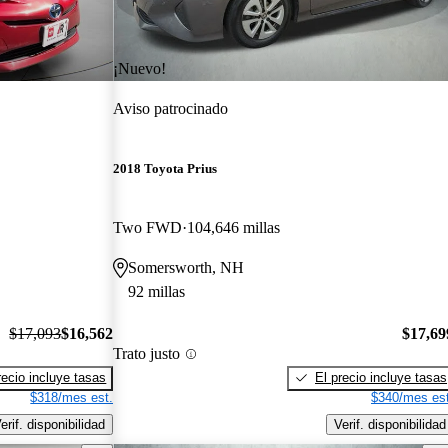
¡Nuevo!
Aviso patrocinado
2018 Toyota Prius
Two FWD
104,646 millas
Somersworth, NH
92 millas
$17,093
$16,562
$17,69
Trato justo
recio incluye tasas
El precio incluye tasas
$318/mes est.
$340/mes est
erif. disponibilidad
Verif. disponibilidad