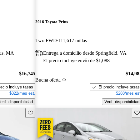
2016 Toyota Prius
Two FWD
111,617 millas
gus, MA
Entrega a domicilio desde Springfield, VA
El precio incluye envío de $1,088
$16,745
$14,98
Buena oferta
recio incluye tasas
El precio incluye tasas
$322/mes est.
$288/mes est
erif. disponibilidad
Verif. disponibilidad
Guarda este Aviso
Gu