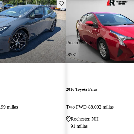
Guarda este Aviso
Precio reducido
-$531
2016 Toyota Prius
199 millas
Two FWD
88,002 millas
Rochester, NH
91 millas