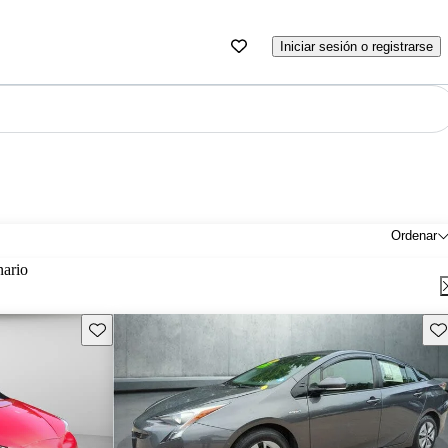
Iniciar sesión o registrarse
Ordenar
nario
Guarda este Aviso
Gu