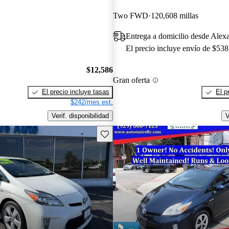
Two FWD
120,608 millas
Entrega a domicilio desde Alex
El precio incluye envío de $538
$12,586
Gran oferta
El precio incluye tasas
El p
$242/mes est.
Verif. disponibilidad
V
Guarda este Aviso