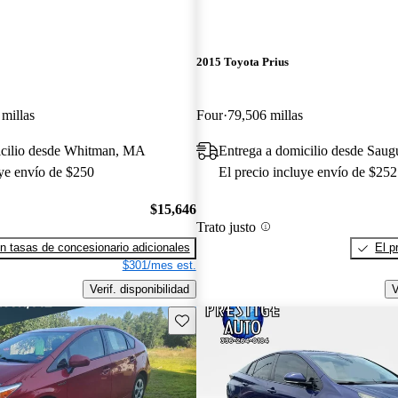
2015 Toyota Prius
millas
Four
79,506 millas
icilio desde Whitman, MA
Entrega a domicilio desde Sau
uye envío de $250
El precio incluye envío de $252
$15,646
Trato justo
n tasas de concesionario adicionales
El p
$301/mes est.
Verif. disponibilidad
V
Guarda este Aviso