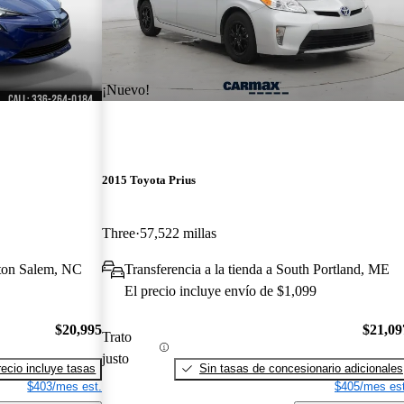
¡Nuevo!
2015 Toyota Prius
Three
57,522 millas
ston Salem, NC
Transferencia a la tienda a South Portland, ME
El precio incluye envío de $1,099
$20,995
$21,09
Trato
justo
recio incluye tasas
Sin tasas de concesionario adicionales
$403/mes est.
$405/mes est