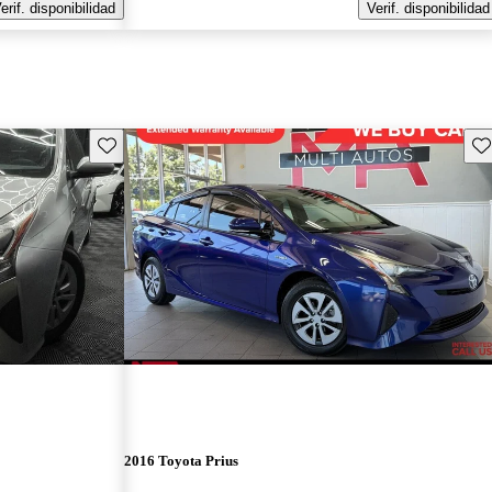
erif. disponibilidad
Verif. disponibilidad
Guarda este Aviso
Gu
2016 Toyota Prius