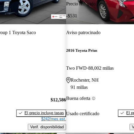
Precio reducido
-$531
oup 1 Toyota Saco
Aviso patrocinado
2016 Toyota Prius
Two FWD
88,002 millas
Rochester, NH
91 millas
Buena oferta
$12,586
El precio incluye tasas
El p
Usado certificado
$242/mes est.
Verif. disponibilidad
V