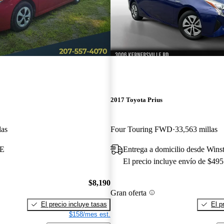
2017 Toyota Prius
las
Four Touring FWD
33,563 millas
ME
Entrega a domicilio desde Win
El precio incluye envío de $495
$8,190
Gran oferta
El precio incluye tasas
El p
$158/mes est.