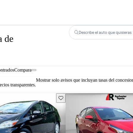
Describe el auto que quisieras
a de
ontrados
Compara
Mostrar solo avisos que incluyan tasas del concesio
cios transparentes.
Guarda este Aviso