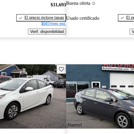
Buena oferta
$31,693
El precio incluye tasas
El p
Usado certificado
$587/mes est.
Verif. disponibilidad
V
Guarda este Aviso
¡Nuevo!