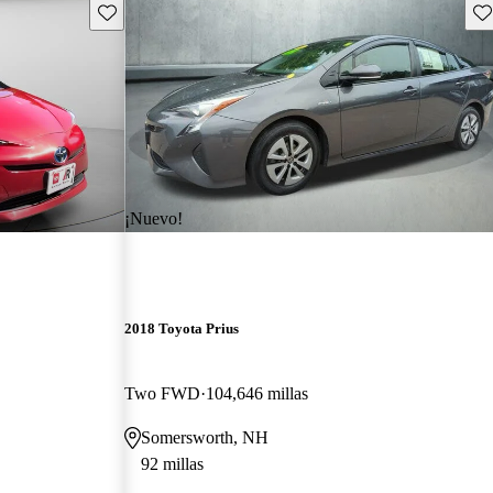
Guarda este Aviso
Gu
¡Nuevo!
2018 Toyota Prius
Two FWD
104,646 millas
Somersworth, NH
92 millas