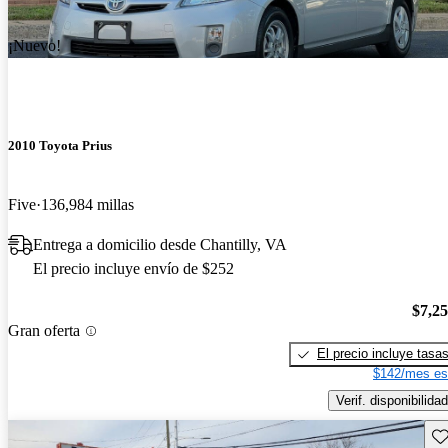
¡Nuevo!
2010 Toyota Prius
Five
136,984 millas
Entrega a domicilio desde Chantilly, VA
El precio incluye envío de $252
$7,2
Gran oferta
El precio incluye tasa
$142/mes es
Verif. disponibilidad
Gu