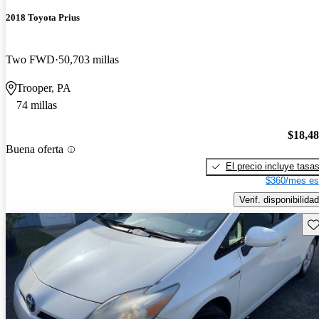
2018 Toyota Prius
Two FWD
50,703 millas
Trooper, PA
74 millas
$18,4
Buena oferta
El precio incluye tasa
$360/mes es
Verif. disponibilidad
Gu