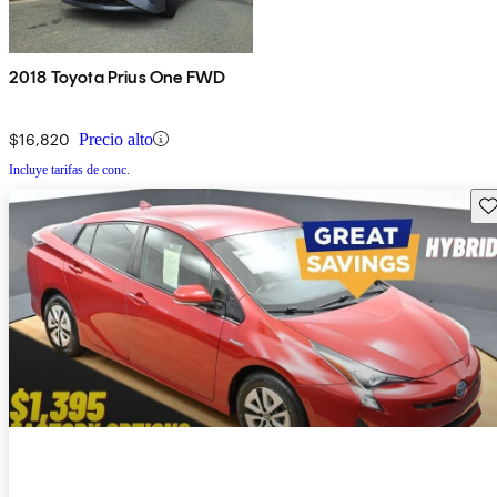
2018 Toyota Prius One FWD
$16,820
Precio alto
Incluye tarifas de conc.
Gu