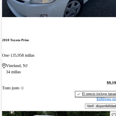
2010 Toyota Prius
One
135,958 millas
Vineland, NJ
34 millas
$9,1
Trato justo
El precio incluye tasa
$180/mes es
Verif. disponibilidad
Gu