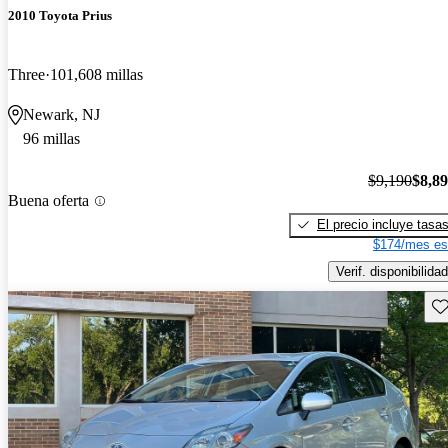
2010 Toyota Prius
Three
101,608 millas
Newark, NJ
96 millas
$9,190
$8,8
Buena oferta
El precio incluye tasa
$174/mes es
Verif. disponibilidad
Gu