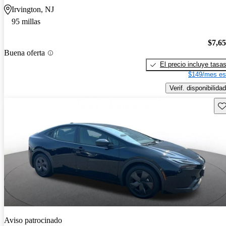
Irvington, NJ
95 millas
$7,6
Buena oferta
El precio incluye tasa
$149/mes es
Verif. disponibilidad
Gu
Aviso patrocinado