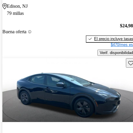
Edison, NJ
79 millas
$24,9
Buena oferta
El precio incluye tasa
$470/mes es
Verif. disponibilidad
Gu