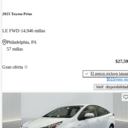
2025 Toyota Prius
LE FWD
14,946 millas
Philadelphia, PA
57 millas
$27,5
Gran oferta
El precio incluye tasa
$515/mes es
Verif. disponibilidad
Gu