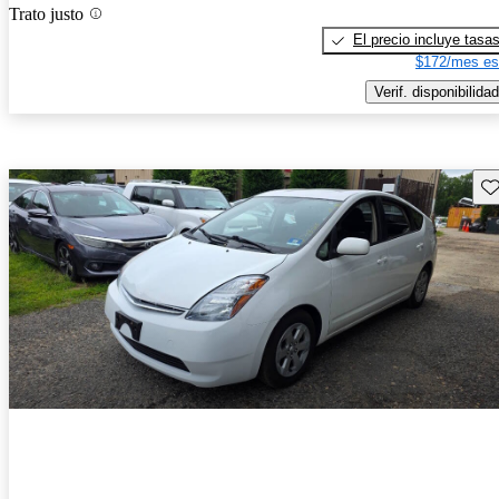
Trato justo
El precio incluye tasa
$172/mes es
Verif. disponibilidad
Gu