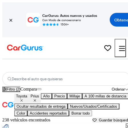
CarGurus: Autos nuevos y usados
Obtene
Con Modo de concesionario
150K+
Toyota Prius usados en venta cerca de
Atlantic City, NJ
Describe el auto que quisieras
Compara
Filtro (2)
Ordenar
Toyota
Prius
Año
Precio
Millaje
A 100 millas de distancia
Ocultar resultados de entrega
Nuevos/Usados/Certificados
Color
Accidentes reportados
Borrar todo
238 vehículos encontrados
Guardar búsque