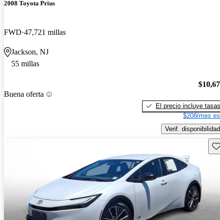
2008 Toyota Prius
FWD
47,721 millas
Jackson, NJ
55 millas
$10,6
Buena oferta
El precio incluye tasa
$208/mes es
Verif. disponibilidad
Gu