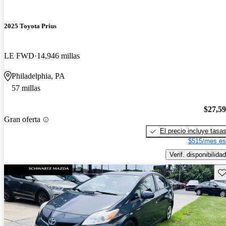
2025 Toyota Prius
LE FWD
14,946 millas
Philadelphia, PA
57 millas
$27,5
Gran oferta
El precio incluye tasa
$515/mes es
Verif. disponibilidad
Gu