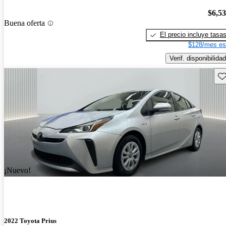
$6,5
Buena oferta
El precio incluye tasa
$128/mes es
Verif. disponibilidad
Gu
¡Nuevo!
2022 Toyota Prius