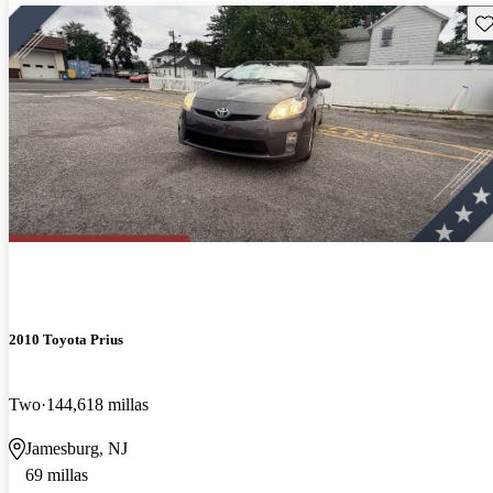
Gu
2010 Toyota Prius
Two
144,618 millas
Jamesburg, NJ
69 millas