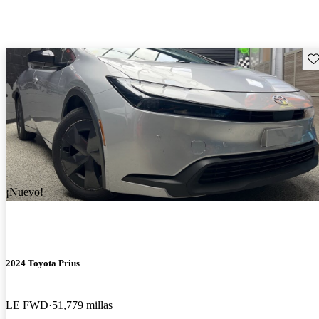
Gu
¡Nuevo!
2024 Toyota Prius
LE FWD
51,779 millas