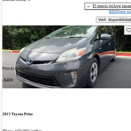
El precio incluye tasa
$410/mes es
Verif. disponibilidad
Gu
Precio reducido
-$400
2013 Toyota Prius