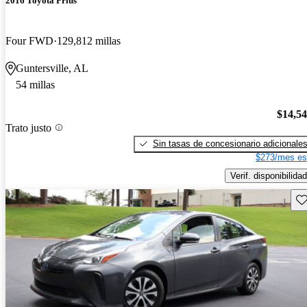
2016 Toyota Prius
Four FWD
129,812 millas
Guntersville, AL
54 millas
$14,5
Trato justo
Sin tasas de concesionario adicionale
$273/mes es
Verif. disponibilidad
Gu