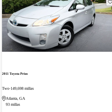
Gu
2011 Toyota Prius
Two
149,698 millas
Atlanta, GA
93 millas