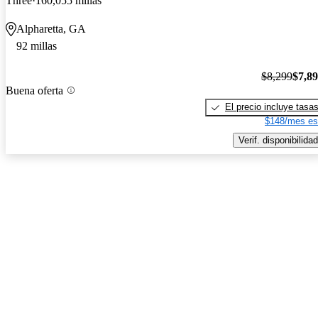
Three
160,055 millas
Alpharetta, GA
92 millas
$8,299
$7,8
Buena oferta
El precio incluye tasa
$148/mes es
Verif. disponibilidad