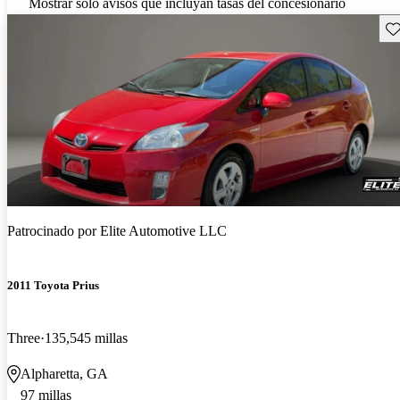
Mostrar solo avisos que incluyan tasas del concesionario
Gu
Patrocinado por
Elite Automotive LLC
2011 Toyota Prius
Three
135,545 millas
Alpharetta, GA
97 millas