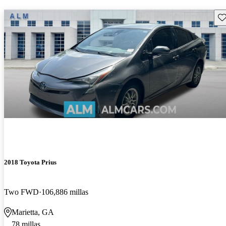
Gu
2018 Toyota Prius
Two FWD
106,886 millas
Marietta, GA
78 millas