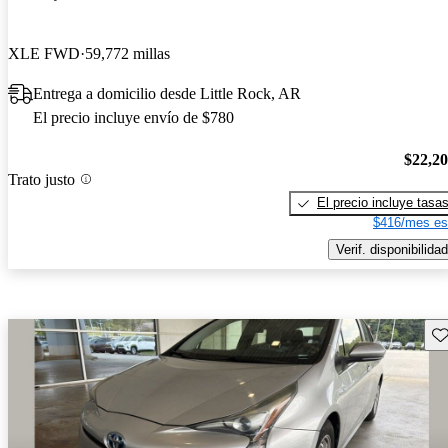
XLE FWD
59,772 millas
Entrega a domicilio desde Little Rock, AR
El precio incluye envío de $780
$22,2
Trato justo
El precio incluye tasa
$416/mes es
Verif. disponibilidad
Gu