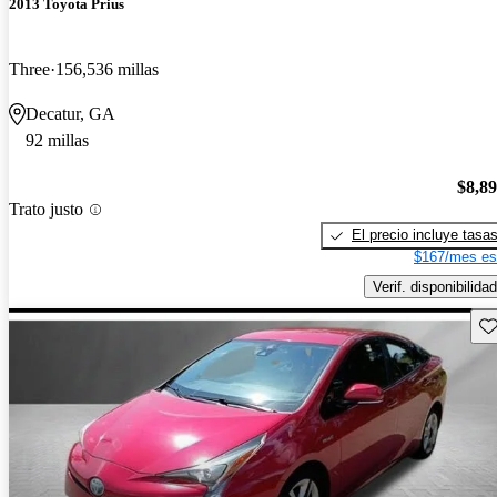
2013 Toyota Prius
Three
156,536 millas
Decatur, GA
92 millas
$8,8
Trato justo
El precio incluye tasa
$167/mes es
Verif. disponibilidad
Gu