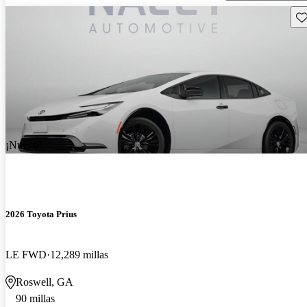
Gu
¡Nuevo!
2026 Toyota Prius
LE FWD
12,289 millas
Roswell, GA
90 millas