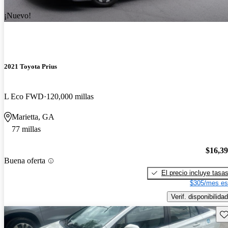
¡Nuevo!
2021 Toyota Prius
L Eco FWD
120,000 millas
Marietta, GA
77 millas
$16,3
Buena oferta
El precio incluye tasa
$305/mes es
Verif. disponibilidad
Gu