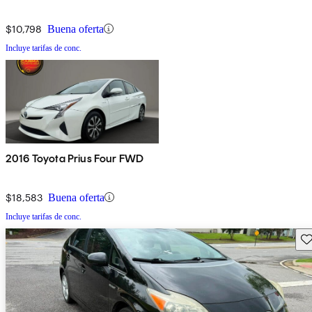
$10,798
Buena oferta
Incluye tarifas de conc.
2016 Toyota Prius Four FWD
$18,583
Buena oferta
Incluye tarifas de conc.
Gu