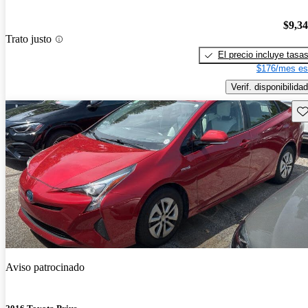
$9,3
Trato justo
El precio incluye tasa
$176/mes es
Verif. disponibilidad
Gu
Aviso patrocinado