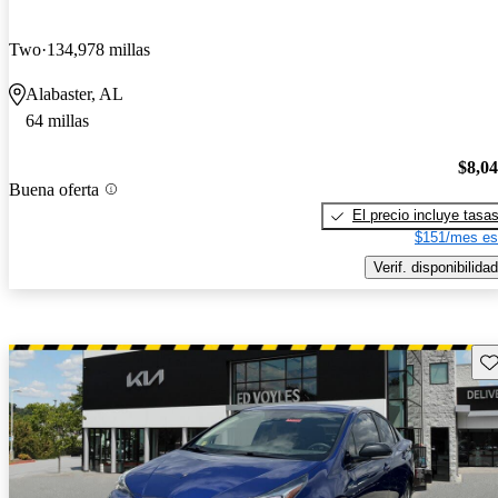
Two
134,978 millas
Alabaster, AL
64 millas
$8,0
Buena oferta
El precio incluye tasa
$151/mes es
Verif. disponibilidad
Gu