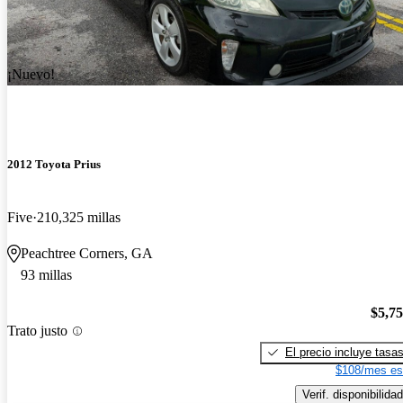
¡Nuevo!
2012 Toyota Prius
Five
210,325 millas
Peachtree Corners, GA
93 millas
$5,7
Trato justo
El precio incluye tasa
$108/mes es
Verif. disponibilidad