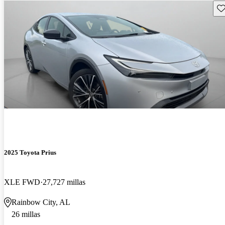
Gu
2025 Toyota Prius
XLE FWD
27,727 millas
Rainbow City, AL
26 millas