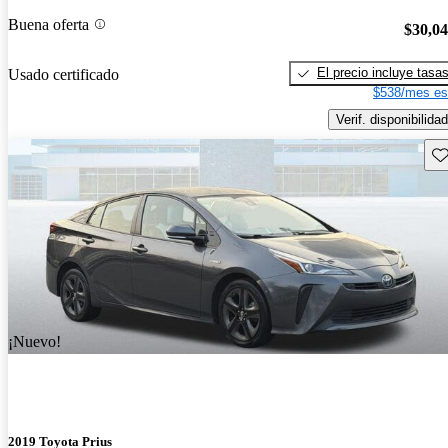
Buena oferta
$30,0
El precio incluye tasa
Usado certificado
$538/mes es
Verif. disponibilidad
Gu
¡Nuevo!
2019 Toyota Prius