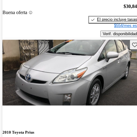
$30,8
Buena oferta
El precio incluye tasa
$554/mes es
Verif. disponibilidad
Gu
2010 Toyota Prius