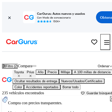
CarGurus: Autos nuevos y usados
Obtene
Con Modo de concesionario
150K+
Toyota Prius usados en venta cerca de
Anniston, AL
Compara
Filtro (2)
Ordenar
Toyota
Prius
Año
Precio
Millaje
A 100 millas de distancia
Ocultar resultados de entrega
Nuevos/Usados/Certificados
Color
Accidentes reportados
Borrar todo
235 vehículos encontrados
Guardar búsque
Compra con precios transparentes.