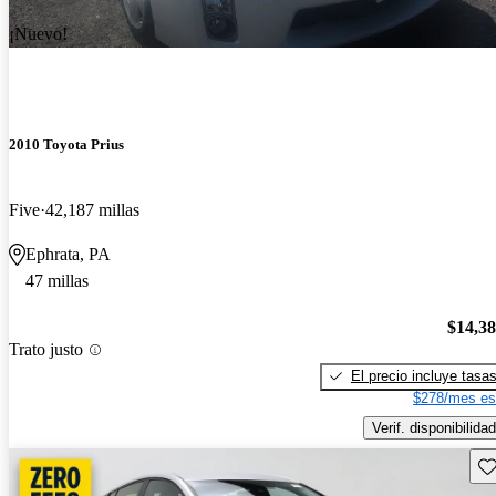
¡Nuevo!
2010 Toyota Prius
Five
42,187 millas
Ephrata, PA
47 millas
$14,3
Trato justo
El precio incluye tasa
$278/mes es
Verif. disponibilidad
Gu