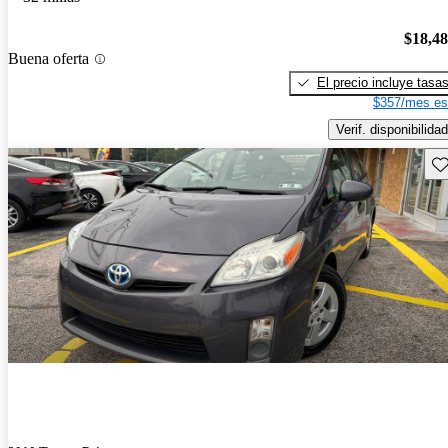
$18,4
Buena oferta
El precio incluye tasa
$357/mes es
Verif. disponibilidad
Gu