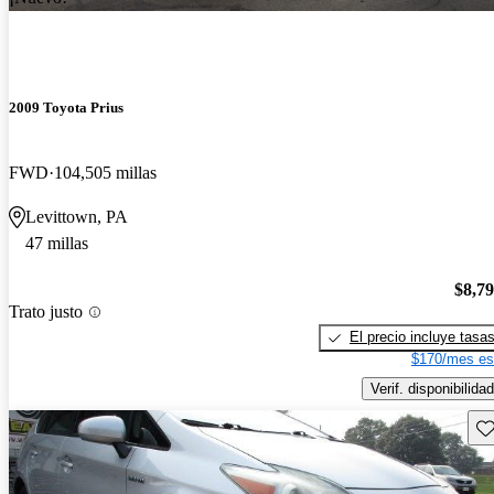
2009 Toyota Prius
FWD
104,505 millas
Levittown, PA
47 millas
$8,7
Trato justo
El precio incluye tasa
$170/mes es
Verif. disponibilidad
Gu