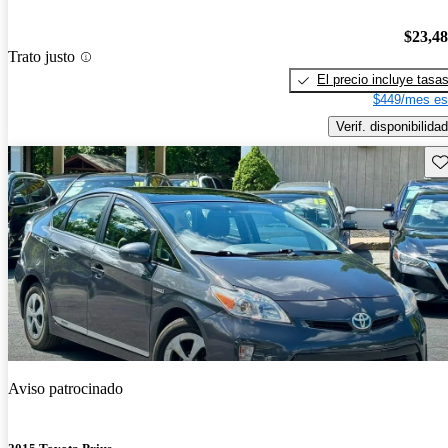
$23,4
Trato justo
El precio incluye tasa
$449/mes es
Verif. disponibilidad
Gu
Aviso patrocinado