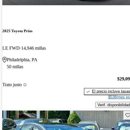
2025 Toyota Prius
LE FWD
14,946 millas
Philadelphia, PA
50 millas
$29,0
Trato justo
El precio incluye tasa
$538/mes es
Verif. disponibilidad
Gu