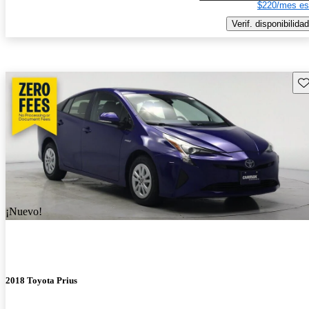
$220/mes es
Verif. disponibilidad
Gu
¡Nuevo!
2018 Toyota Prius