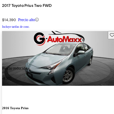
2017 Toyota Prius Two FWD
$14,390
Precio alto
Incluye tarifas de conc.
Gu
Precio reducido
-$505
2016 Toyota Prius