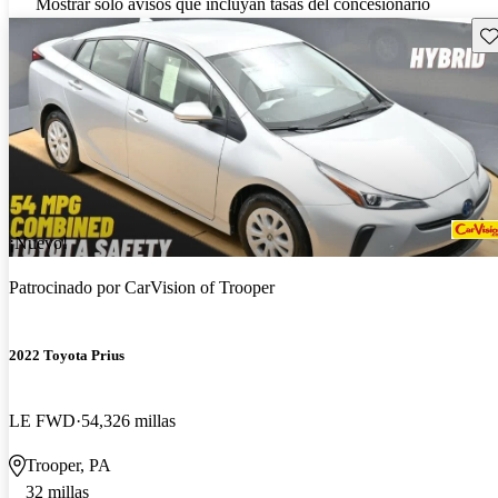
Mostrar solo avisos que incluyan tasas del concesionario
Gu
¡Nuevo!
Patrocinado por
CarVision of Trooper
2022 Toyota Prius
LE FWD
54,326 millas
Trooper, PA
32 millas