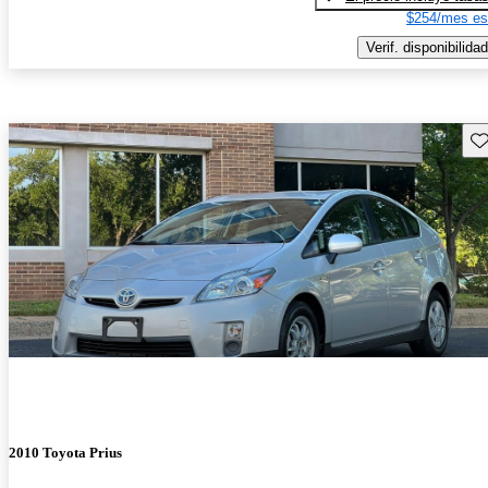
$254/mes es
Verif. disponibilidad
Gu
2010 Toyota Prius