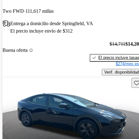
Two FWD
111,617 millas
Entrega a domicilio desde Springfield, VA
El precio incluye envío de $312
$14,711
$14,2
Buena oferta
El precio incluye tasa
$274/mes es
Verif. disponibilidad
Gu