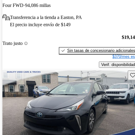
Four FWD
94,086 millas
Transferencia a la tienda a Easton, PA
El precio incluye envío de $149
$19,1
Trato justo
Sin tasas de concesionario adicionale
$370/mes es
Verif. disponibilidad
Gu