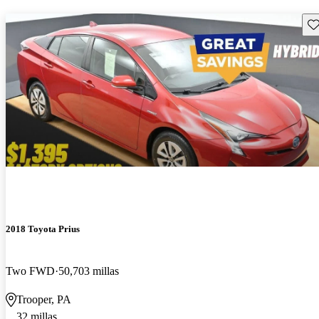
Gu
2018 Toyota Prius
Two FWD
50,703 millas
Trooper, PA
32 millas