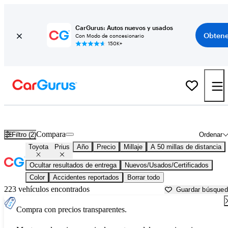
CarGurus: Autos nuevos y usados
Obtene
Con Modo de concesionario
150K+
Toyota Prius usados en venta cerca de
Allentown, PA
Compara
Filtro (2)
Ordenar
Toyota
Prius
Año
Precio
Millaje
A 50 millas de distancia
Ocultar resultados de entrega
Nuevos/Usados/Certificados
Color
Accidentes reportados
Borrar todo
223 vehículos encontrados
Guardar búsque
Compra con precios transparentes.