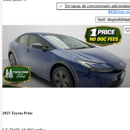
Sin tasas de concesionario adicionale
$434/mes es
Verif. disponibilidad
Gu
¡Nuevo!
2025 Toyota Prius