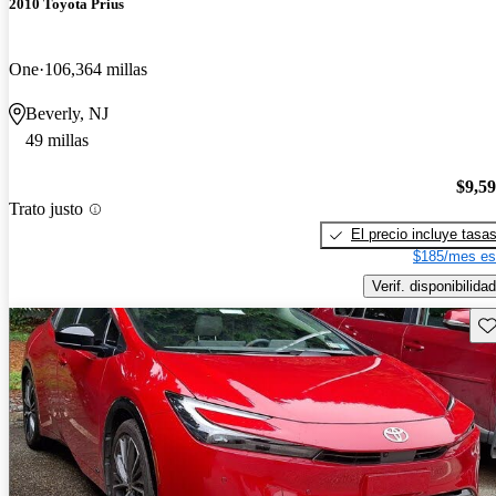
2010 Toyota Prius
One
106,364 millas
Beverly, NJ
49 millas
$9,5
Trato justo
El precio incluye tasa
$185/mes es
Verif. disponibilidad
Gu