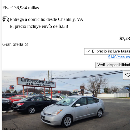
Five
136,984 millas
Entrega a domicilio desde Chantilly, VA
El precio incluye envío de $238
$7,2
Gran oferta
El precio incluye tasa
$140/mes es
Verif. disponibilidad
Gu
¡Nuevo!