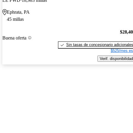
LE FWD
18,983 millas
Ephrata, PA
45 millas
$28,4
Buena oferta
Sin tasas de concesionario adicionale
$525/mes es
Verif. disponibilidad