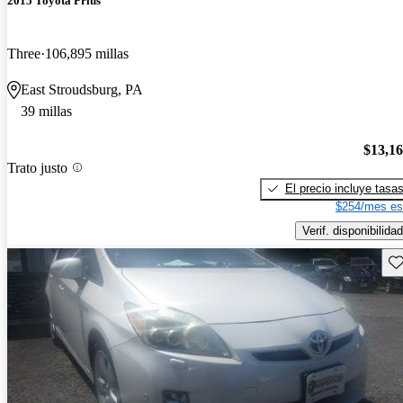
2015 Toyota Prius
Three
106,895 millas
East Stroudsburg, PA
39 millas
$13,1
Trato justo
El precio incluye tasa
$254/mes es
Verif. disponibilidad
Gu