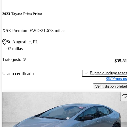
2023 Toyota Prius Prime
XSE Premium FWD
21,678 millas
St. Augustine, FL
97 millas
Trato justo
$35,8
El precio incluye tasa
Usado certificado
$679/mes es
Verif. disponibilidad
Gu