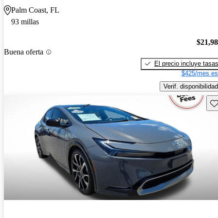
Palm Coast, FL
93 millas
$21,9
Buena oferta
El precio incluye tasa
$425/mes es
Verif. disponibilidad
Gu