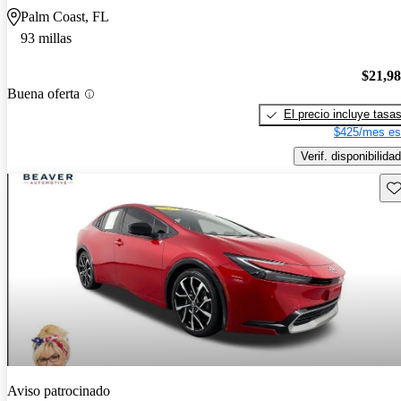
Palm Coast, FL
93 millas
$21,9
Buena oferta
El precio incluye tasa
$425/mes es
Verif. disponibilidad
Gu
Aviso patrocinado