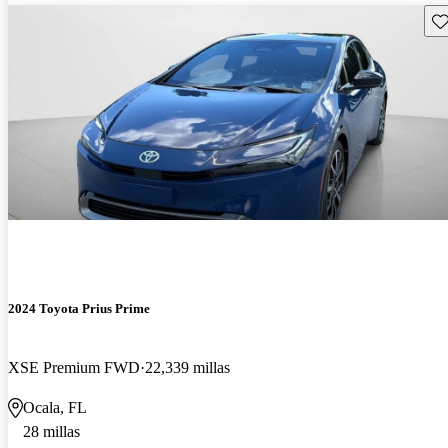
Gu
2024 Toyota Prius Prime
XSE Premium FWD
22,339 millas
Ocala, FL
28 millas