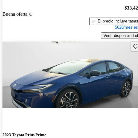
$33,4
Buena oferta
El precio incluye tasa
$628/mes es
Verif. disponibilidad
Gu
2023 Toyota Prius Prime