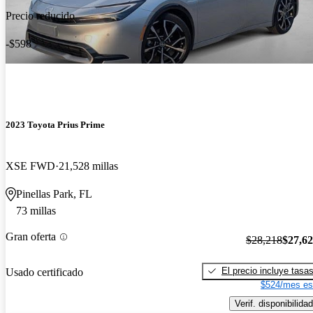
Precio reducido
-$598
2023 Toyota Prius Prime
XSE FWD
21,528 millas
Pinellas Park, FL
73 millas
Gran oferta
$28,218
$27,6
El precio incluye tasa
Usado certificado
$524/mes es
Verif. disponibilidad