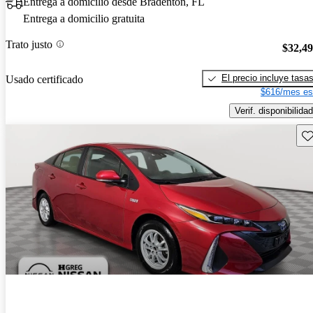
Entrega a domicilio desde Bradenton, FL
Entrega a domicilio gratuita
Trato justo
$32,4
El precio incluye tasa
Usado certificado
$616/mes es
Verif. disponibilidad
Gu