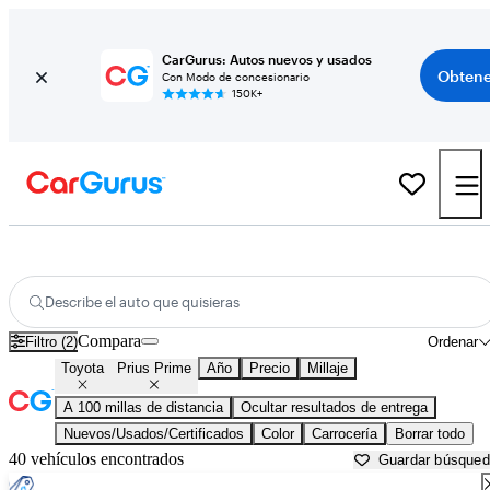
CarGurus: Autos nuevos y usados
Obtene
Con Modo de concesionario
150K+
Toyota Prius Prime usados en venta cerca de
Crystal River, FL
Describe el auto que quisieras
Compara
Filtro (2)
Ordenar
Toyota
Prius Prime
Año
Precio
Millaje
A 100 millas de distancia
Ocultar resultados de entrega
Nuevos/Usados/Certificados
Color
Carrocería
Borrar todo
40 vehículos encontrados
Guardar búsque