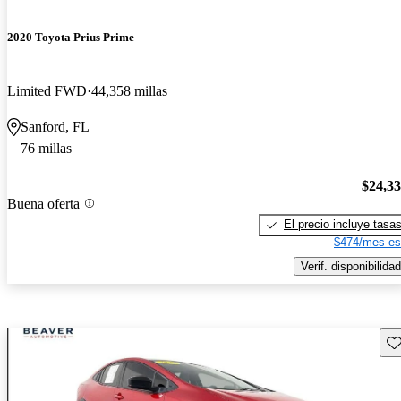
2020 Toyota Prius Prime
Limited FWD
44,358 millas
Sanford, FL
76 millas
$24,3
Buena oferta
El precio incluye tasa
$474/mes es
Verif. disponibilidad
Gu