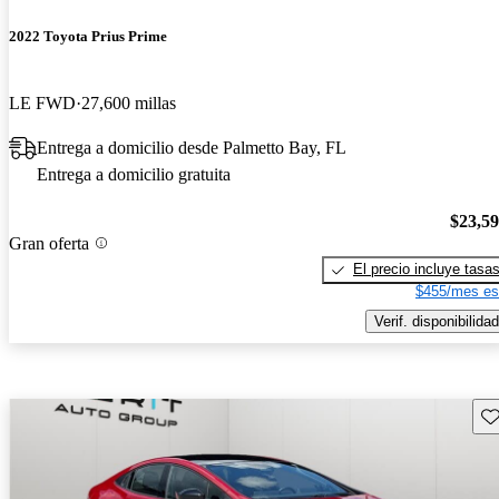
2022 Toyota Prius Prime
LE FWD
27,600 millas
Entrega a domicilio desde Palmetto Bay, FL
Entrega a domicilio gratuita
$23,5
Gran oferta
El precio incluye tasa
$455/mes es
Verif. disponibilidad
Gu