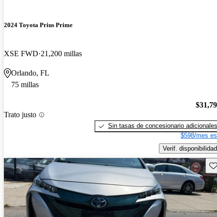
2024 Toyota Prius Prime
XSE FWD
21,200 millas
Orlando, FL
75 millas
$31,7
Trato justo
Sin tasas de concesionario adicionale
$598/mes es
Verif. disponibilidad
Gu