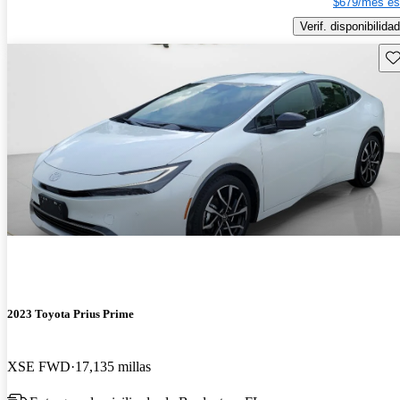
$679/mes es
Verif. disponibilidad
Gu
2023 Toyota Prius Prime
XSE FWD
17,135 millas