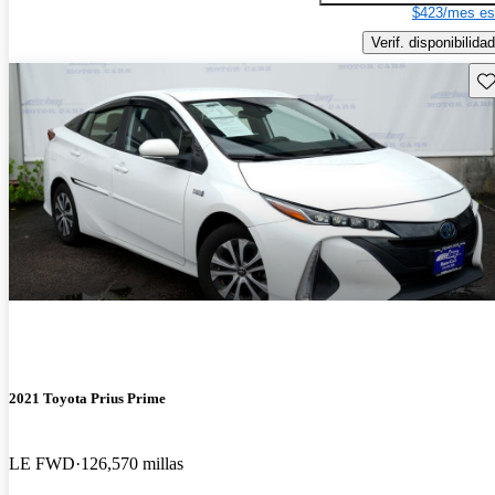
$423/mes es
Verif. disponibilidad
Gu
2021 Toyota Prius Prime
LE FWD
126,570 millas