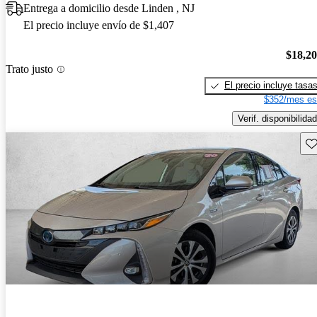
Entrega a domicilio desde Linden , NJ
El precio incluye envío de $1,407
$18,2
Trato justo
El precio incluye tasa
$352/mes es
Verif. disponibilidad
Gu