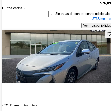
$26,0
Buena oferta
Sin tasas de concesionario adicionale
$735/mes es
Verif. disponibilidad
Gu
2021 Toyota Prius Prime