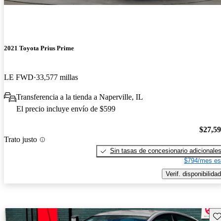
2021 Toyota Prius Prime
LE FWD
33,577 millas
Transferencia a la tienda a Naperville, IL
El precio incluye envío de $599
$27,5
Trato justo
Sin tasas de concesionario adicionale
$794/mes es
Verif. disponibilidad
Gu