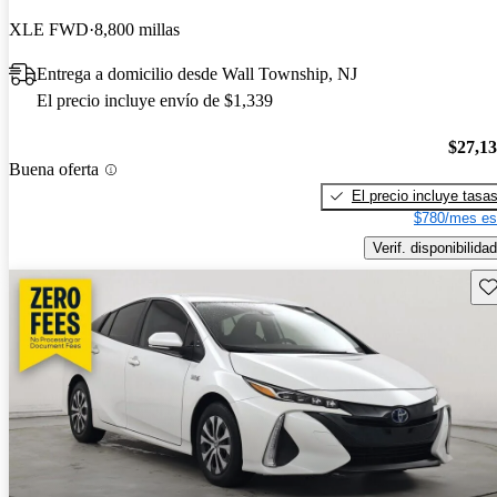
XLE FWD
8,800 millas
Entrega a domicilio desde Wall Township, NJ
El precio incluye envío de $1,339
$27,1
Buena oferta
El precio incluye tasa
$780/mes es
Verif. disponibilidad
Gu