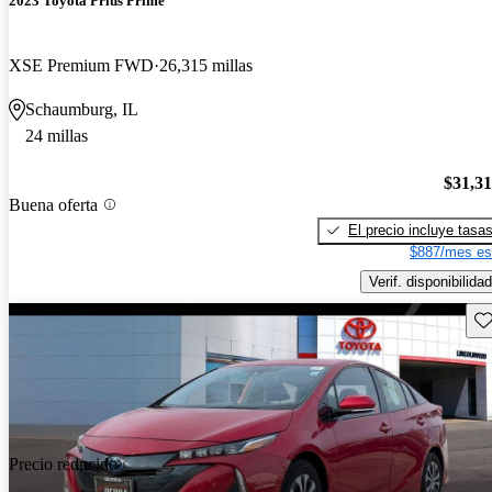
2023 Toyota Prius Prime
XSE Premium FWD
26,315 millas
Schaumburg, IL
24 millas
$31,3
Buena oferta
El precio incluye tasa
$887/mes es
Verif. disponibilidad
Gu
Precio reducido