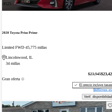
-$525
2020 Toyota Prius Prime
Limited FWD
45,775 millas
Lincolnwood, IL
34 millas
$23,945
$23,4
Gran oferta
El precio incluye tasa
$685/mes es
Verif. disponibilidad
Gu