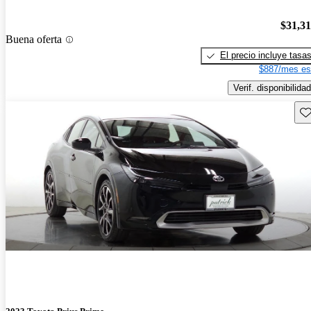
$31,3
Buena oferta
El precio incluye tasa
$887/mes es
Verif. disponibilidad
Gu