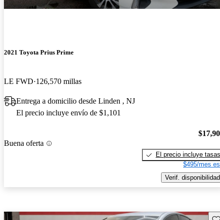
2021 Toyota Prius Prime
LE FWD
126,570 millas
Entrega a domicilio desde Linden , NJ
El precio incluye envío de $1,101
$17,9
Buena oferta
El precio incluye tasa
$495/mes es
Verif. disponibilidad
Gu