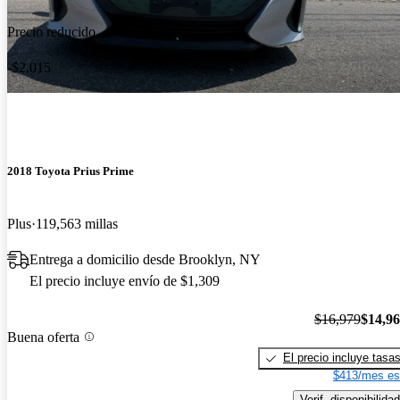
Precio reducido
-$2,015
2018 Toyota Prius Prime
Plus
119,563 millas
Entrega a domicilio desde Brooklyn, NY
El precio incluye envío de $1,309
$16,979
$14,9
Buena oferta
El precio incluye tasa
$413/mes es
Verif. disponibilidad