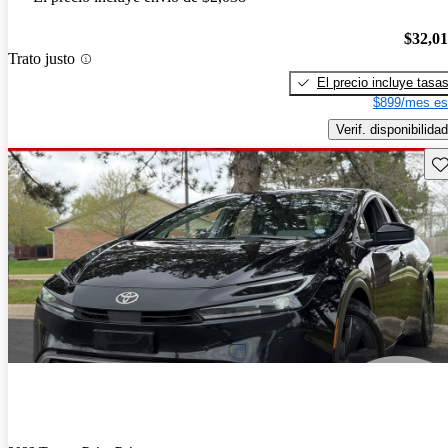
$32,0
Trato justo
El precio incluye tasa
$899/mes es
Verif. disponibilidad
Gu