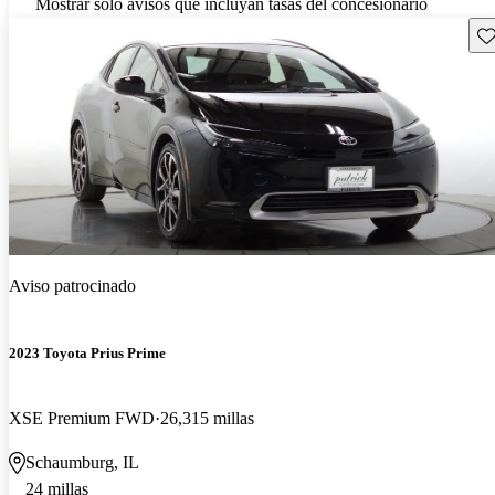
Mostrar solo avisos que incluyan tasas del concesionario
Gu
Aviso patrocinado
2023 Toyota Prius Prime
XSE Premium FWD
26,315 millas
Schaumburg, IL
24 millas