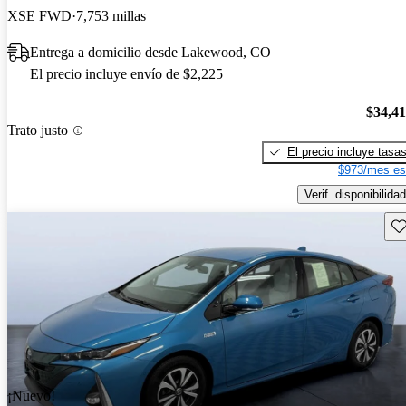
XSE FWD
7,753 millas
Entrega a domicilio desde Lakewood, CO
El precio incluye envío de $2,225
$34,4
Trato justo
El precio incluye tasa
$973/mes es
Verif. disponibilidad
Gu
¡Nuevo!