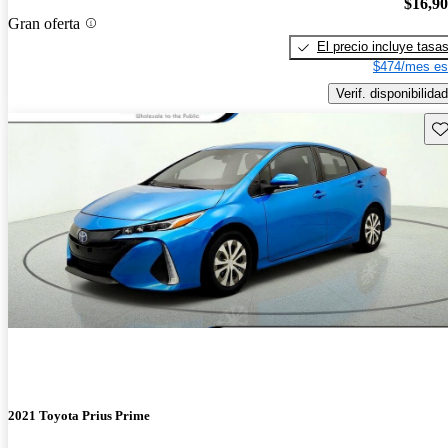
$16,9
Gran oferta
El precio incluye tasa
$474/mes es
Verif. disponibilidad
Gu
2021 Toyota Prius Prime