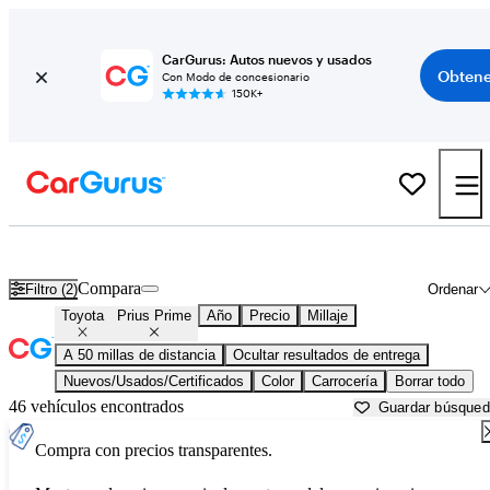
CarGurus: Autos nuevos y usados
Obtene
Con Modo de concesionario
150K+
Toyota Prius Prime usados en venta cerca de
Aurora, IL
Compara
Filtro (2)
Ordenar
Toyota
Prius Prime
Año
Precio
Millaje
A 50 millas de distancia
Ocultar resultados de entrega
Nuevos/Usados/Certificados
Color
Carrocería
Borrar todo
46 vehículos encontrados
Guardar búsque
Compra con precios transparentes.