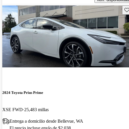
Gu
2024 Toyota Prius Prime
XSE FWD
25,483 millas
Entrega a domicilio desde Bellevue, WA
El precio incluye envío de $2,038