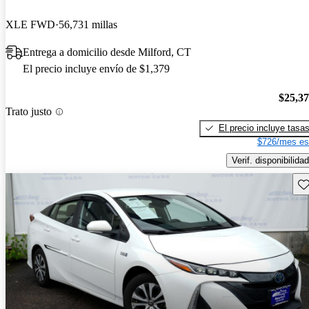
XLE FWD
56,731 millas
Entrega a domicilio desde Milford, CT
El precio incluye envío de $1,379
$25,3
Trato justo
El precio incluye tasa
$726/mes es
Verif. disponibilidad
Gu