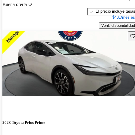
Buena oferta
El precio incluye tasa
$431/mes es
Verif. disponibilidad
Gu
2023 Toyota Prius Prime