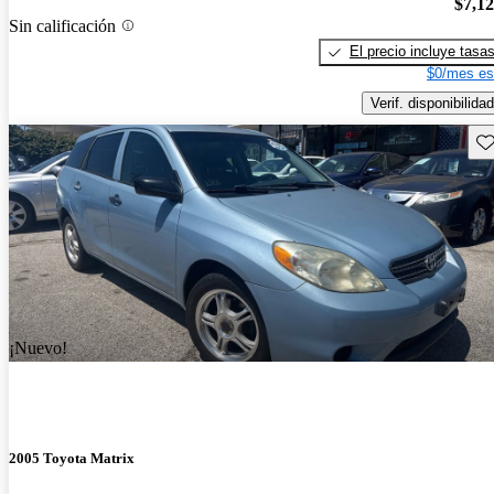
$7,1
Sin calificación
El precio incluye tasa
$0/mes es
Verif. disponibilidad
Gu
¡Nuevo!
2005 Toyota Matrix