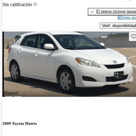
Sin calificación
El precio incluye tasa
$0/mes es
Verif. disponibilidad
Gu
¡Nuevo!
2009 Toyota Matrix