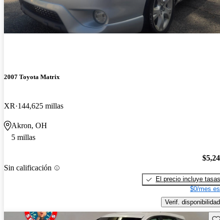
2007 Toyota Matrix
XR
144,625 millas
Akron, OH
5 millas
$5,2
Sin calificación
El precio incluye tasa
$0/mes es
Verif. disponibilidad
Gu