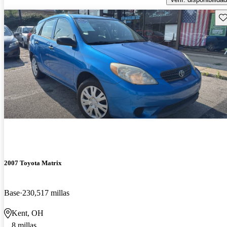
Gu
2007 Toyota Matrix
Base
230,517 millas
Kent, OH
8 millas