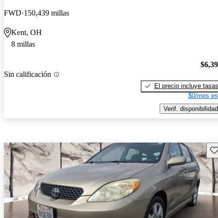
FWD
150,439 millas
Kent, OH
8 millas
$6,3
Sin calificación
El precio incluye tasa
$0/mes es
Verif. disponibilidad
Gu