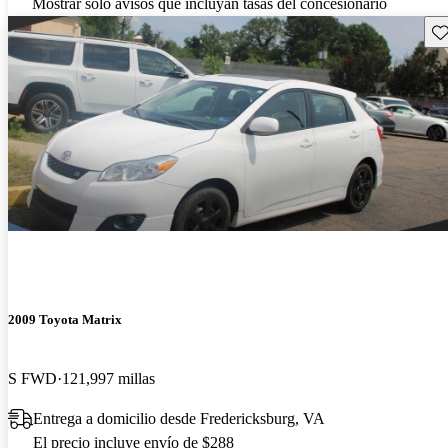
Mostrar solo avisos que incluyan tasas del concesionario
Gu
2009 Toyota Matrix
S FWD
121,997 millas
Entrega a domicilio desde Fredericksburg, VA
El precio incluye envío de $288