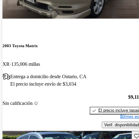
2003 Toyota Matrix
XR
135,006 millas
Entrega a domicilio desde Ontario, CA
El precio incluye envío de $3,034
$9,1
Sin calificación
El precio incluye tasa
$0/mes es
Verif. disponibilidad
Gu