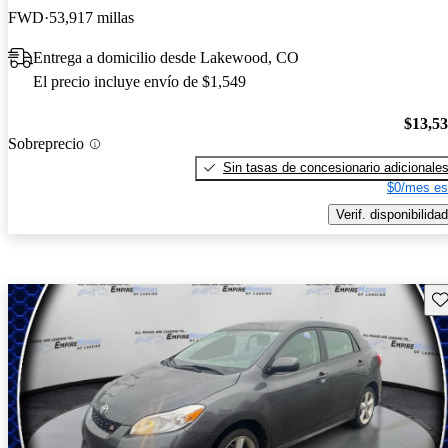
FWD
53,917 millas
Entrega a domicilio desde Lakewood, CO
El precio incluye envío de $1,549
$13,5
Sobreprecio
Sin tasas de concesionario adicionale
$0/mes es
Verif. disponibilidad
Gu