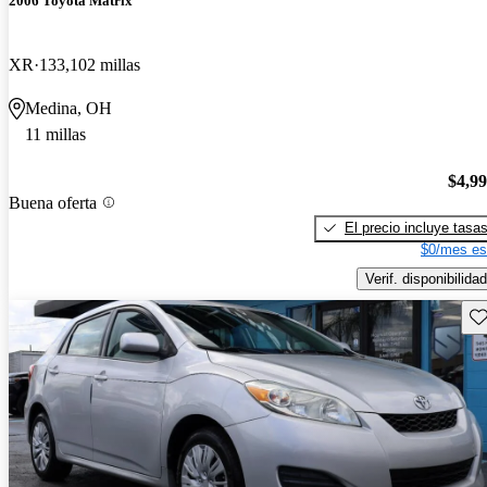
2006 Toyota Matrix
XR
133,102 millas
Medina, OH
11 millas
$4,9
Buena oferta
El precio incluye tasa
$0/mes es
Verif. disponibilidad
Gu