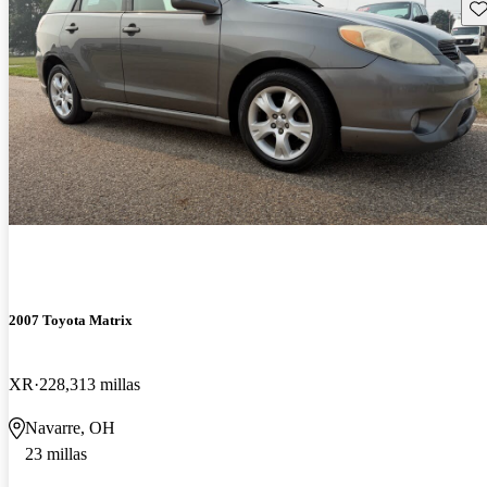
Gu
2007 Toyota Matrix
XR
228,313 millas
Navarre, OH
23 millas