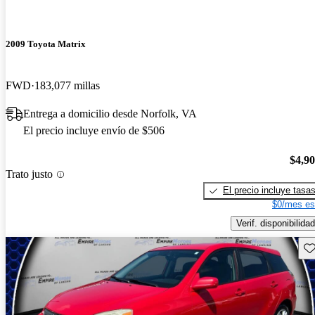
2009 Toyota Matrix
FWD
183,077 millas
Entrega a domicilio desde Norfolk, VA
El precio incluye envío de $506
$4,9
Trato justo
El precio incluye tasa
$0/mes es
Verif. disponibilidad
Gu