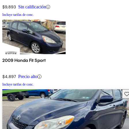
$9,893
Sin calificación
Incluye tarifas de conc.
2009 Honda Fit Sport
$4,897
Precio alto
Incluye tarifas de conc.
Gu