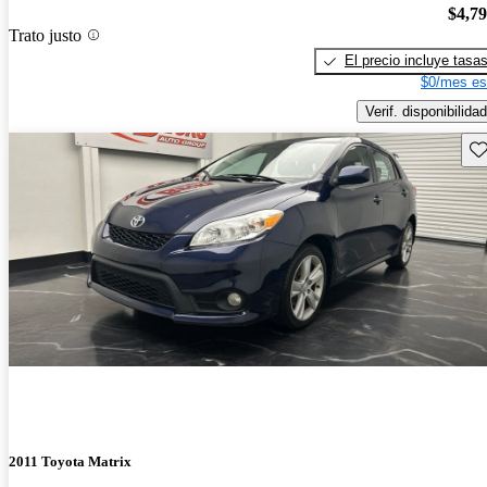
$4,7
Trato justo
El precio incluye tasa
$0/mes es
Verif. disponibilidad
Gu
2011 Toyota Matrix