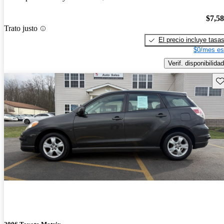
$7,5
Trato justo
El precio incluye tasa
$0/mes es
Verif. disponibilidad
Gu