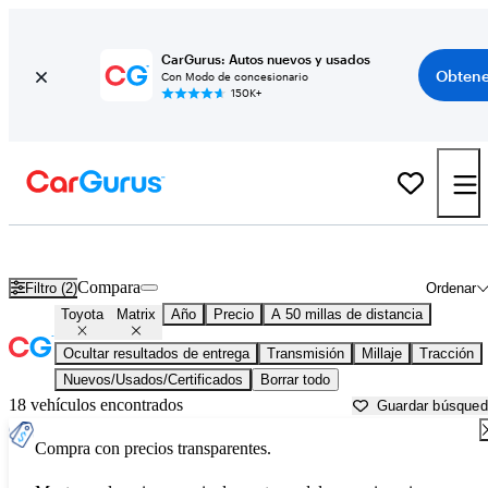
CarGurus: Autos nuevos y usados
Obtene
Con Modo de concesionario
150K+
Toyota Matrix usados en venta cerca de
Akron, OH
Compara
Filtro (2)
Ordenar
Toyota
Matrix
Año
Precio
A 50 millas de distancia
Ocultar resultados de entrega
Transmisión
Millaje
Tracción
Nuevos/Usados/Certificados
Borrar todo
18 vehículos encontrados
Guardar búsque
Compra con precios transparentes.