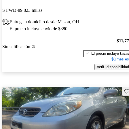
S FWD
89,823 millas
Entrega a domicilio desde Mason, OH
El precio incluye envío de $380
$11,7
Sin calificación
El precio incluye tasa
$0/mes es
Verif. disponibilidad
Gu