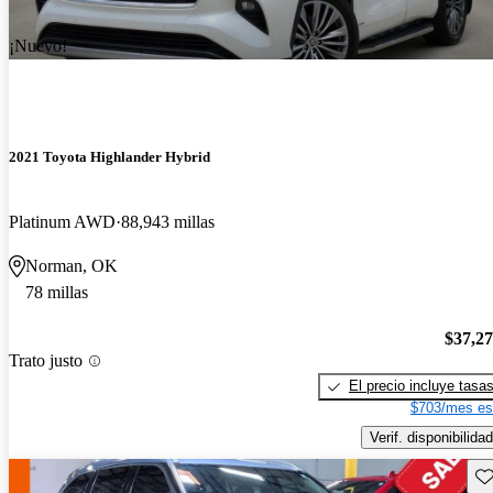
¡Nuevo!
2021 Toyota Highlander Hybrid
Platinum AWD
88,943 millas
Norman, OK
78 millas
$37,2
Trato justo
El precio incluye tasa
$703/mes es
Verif. disponibilidad
Gu