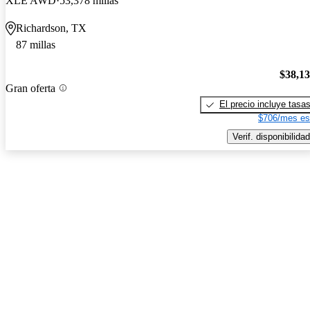
XLE AWD
53,378 millas
Richardson, TX
87 millas
$38,1
Gran oferta
El precio incluye tasa
$706/mes es
Verif. disponibilidad