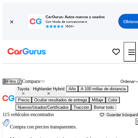
CarGurus: Autos nuevos y usados
Obtene
Con Modo de concesionario
150K+
Toyota Highlander Hybrid usados en venta cerca de
Ardmore, OK
Compara
Filtro (2)
Ordenar
Toyota
Highlander Hybrid
Año
A 100 millas de distancia
Precio
Ocultar resultados de entrega
Millaje
Color
Nuevos/Usados/Certificados
Tracción
Borrar todo
115 vehículos encontrados
Guardar búsque
Compra con precios transparentes.