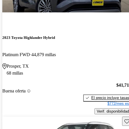
2023 Toyota Highlander Hybrid
Platinum FWD
44,879 millas
Prosper, TX
68 millas
$41,7
Buena oferta
El precio incluye tasa
$772/mes es
Verif. disponibilidad
Gu