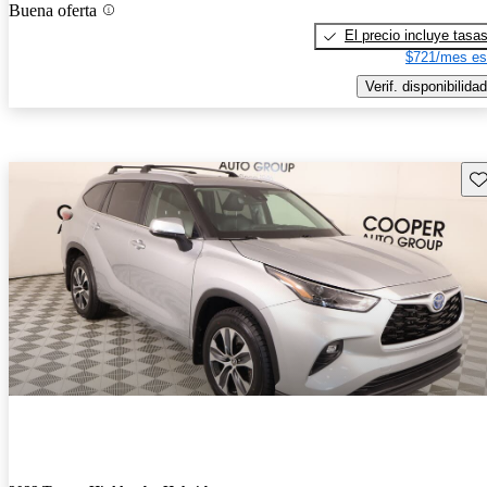
Buena oferta
El precio incluye tasa
$721/mes es
Verif. disponibilidad
Gu