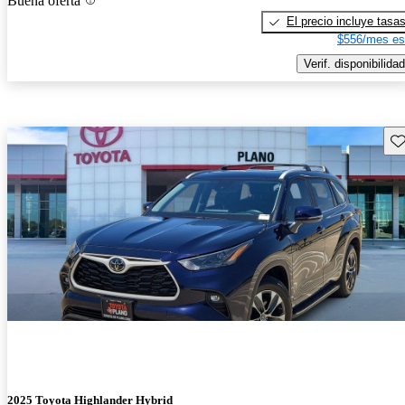
Buena oferta
El precio incluye tasa
$556/mes es
Verif. disponibilidad
Gu
2025 Toyota Highlander Hybrid