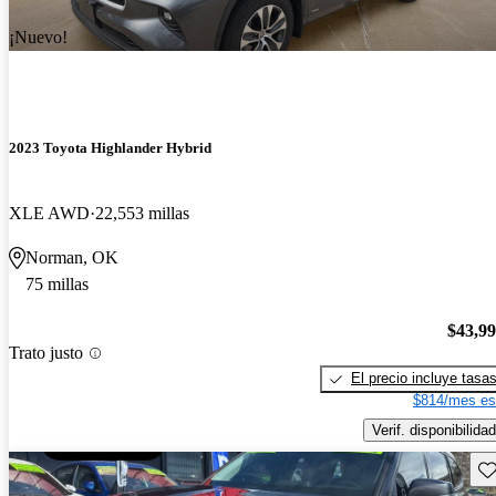
¡Nuevo!
2023 Toyota Highlander Hybrid
XLE AWD
22,553 millas
Norman, OK
75 millas
$43,9
Trato justo
El precio incluye tasa
$814/mes es
Verif. disponibilidad
Gu