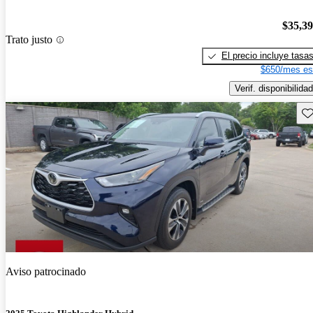
$35,3
Trato justo
El precio incluye tasa
$650/mes es
Verif. disponibilidad
Gu
Aviso patrocinado