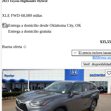
2023 Toyota Highlander Hybrid
XLE FWD
68,089 millas
Entrega a domicilio desde Oklahoma City, OK
Entrega a domicilio gratuita
$35,5
Buena oferta
El precio incluye tasa
$658/mes es
Verif. disponibilidad
Gu