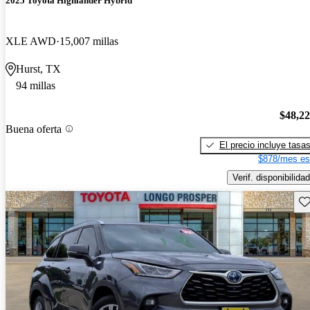
2025 Toyota Highlander Hybrid
XLE AWD
15,007 millas
Hurst, TX
94 millas
$48,2
Buena oferta
El precio incluye tasa
$878/mes es
Verif. disponibilidad
Gu