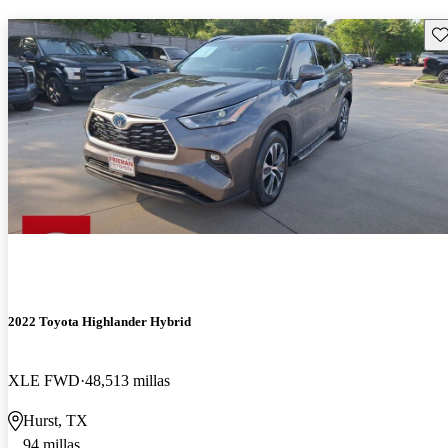
Gu
2022 Toyota Highlander Hybrid
XLE FWD
48,513 millas
Hurst, TX
94 millas