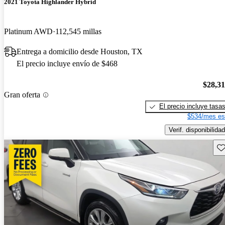
2021 Toyota Highlander Hybrid
Platinum AWD
112,545 millas
Entrega a domicilio desde Houston, TX
El precio incluye envío de $468
$28,3
Gran oferta
El precio incluye tasa
$534/mes es
Verif. disponibilidad
Gu