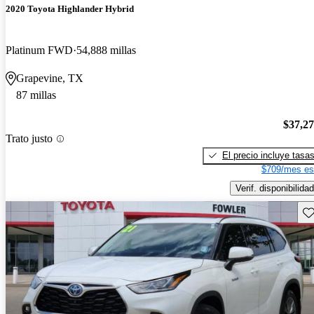
2020 Toyota Highlander Hybrid
Platinum FWD
54,888 millas
Grapevine, TX
87 millas
$37,2
Trato justo
El precio incluye tasa
$709/mes es
Verif. disponibilidad
Gu