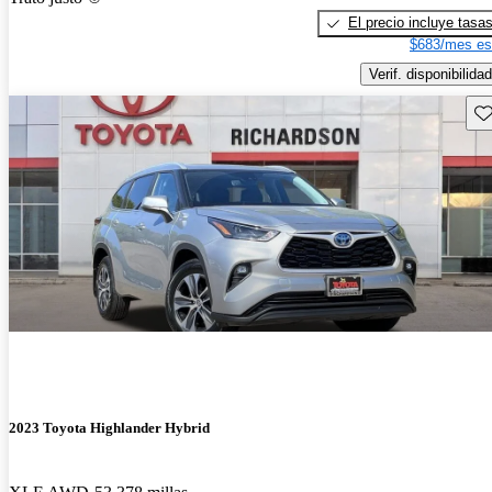
El precio incluye tasa
$683/mes es
Verif. disponibilidad
Gu
2023 Toyota Highlander Hybrid