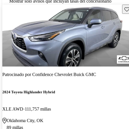
Mostrar solo avisos que incluyan tasas del concesionario
Gu
Patrocinado por
Confidence Chevrolet Buick GMC
2024 Toyota Highlander Hybrid
XLE AWD
111,757 millas
Oklahoma City, OK
89 millas