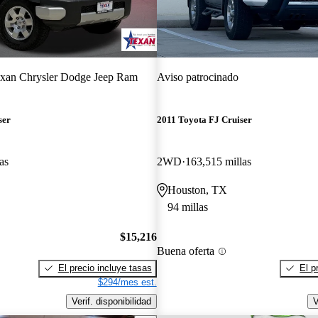
xan Chrysler Dodge Jeep Ram
Aviso patrocinado
ser
2011 Toyota FJ Cruiser
as
2WD
163,515 millas
Houston, TX
94 millas
$15,216
Buena oferta
El precio incluye tasas
El p
$294/mes est.
Verif. disponibilidad
V