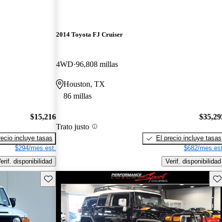
2014 Toyota FJ Cruiser
4WD
96,808 millas
Houston, TX
86 millas
$15,216
$35,29
Trato justo
recio incluye tasas
El precio incluye tasas
$294/mes est.
$682/mes est
erif. disponibilidad
Verif. disponibilidad
Guarda este Aviso
Gu