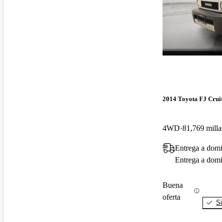
2014 Toyota FJ Crui
4WD
81,769 milla
Entrega a domi
Entrega a domic
Buena
oferta
Si