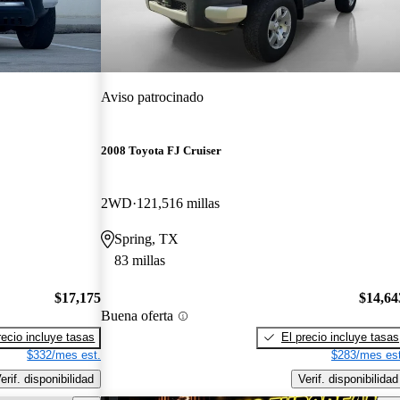
Aviso patrocinado
2008 Toyota FJ Cruiser
2WD
121,516 millas
Spring, TX
83 millas
$17,175
$14,64
Buena oferta
recio incluye tasas
El precio incluye tasas
$332/mes est.
$283/mes est
erif. disponibilidad
Verif. disponibilidad