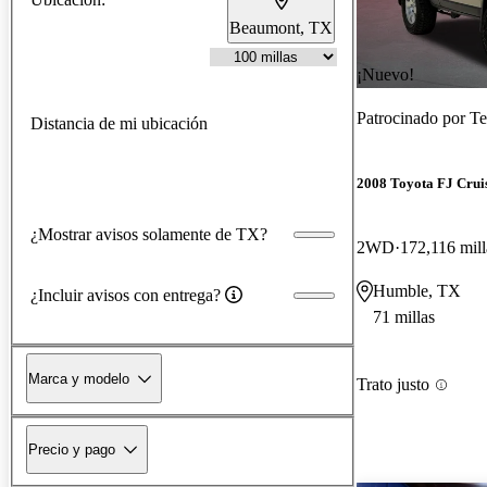
Beaumont, TX
¡Nuevo!
Patrocinado por
Te
Distancia de mi ubicación
2008 Toyota FJ Crui
¿Mostrar avisos solamente de TX?
2WD
172,116 mill
Humble, TX
¿Incluir avisos con entrega?
71 millas
Marca y modelo
Trato justo
Precio y pago