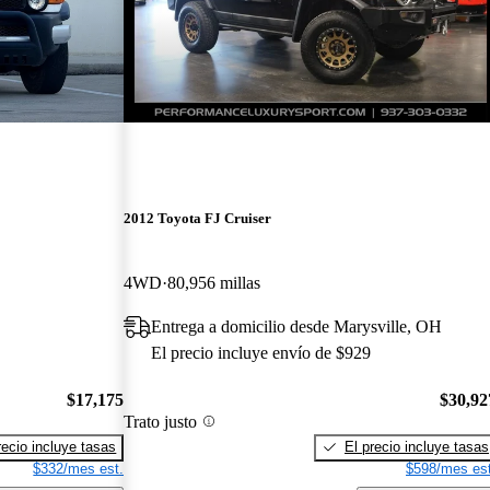
2012 Toyota FJ Cruiser
4WD
80,956 millas
Entrega a domicilio desde Marysville, OH
El precio incluye envío de $929
$17,175
$30,92
Trato justo
recio incluye tasas
El precio incluye tasas
$332/mes est.
$598/mes est