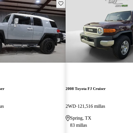
Guarda este Aviso
ser
2008 Toyota FJ Cruiser
as
2WD
121,516 millas
Spring, TX
83 millas