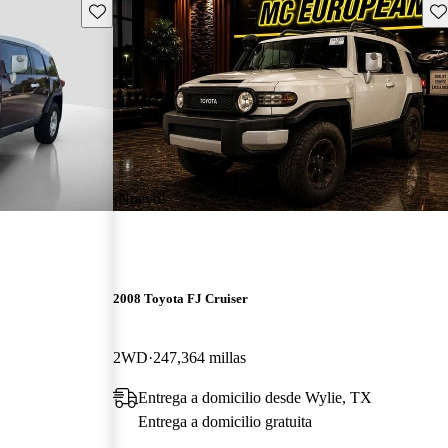
Guarda este Aviso
Gu
¡Nuevo!
2008 Toyota FJ Cruiser
2WD
247,364 millas
Entrega a domicilio desde Wylie, TX
Entrega a domicilio gratuita