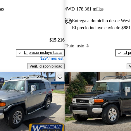
as
4WD
178,361 millas
Entrega a domicilio desde West
El precio incluye envío de $881
$15,216
Trato justo
El precio incluye tasas
El p
$294/mes est.
Verif. disponibilidad
V
Guarda este Aviso