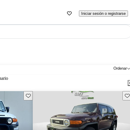
Iniciar sesión o registrarse
Ordenar
nario
Guarda este Aviso
Gu