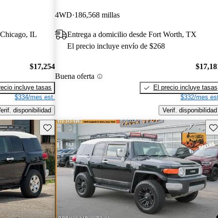
4WD
186,568 millas
 Chicago, IL
Entrega a domicilio desde Fort Worth, TX
El precio incluye envío de $268
$17,254
$17,18
Buena oferta
recio incluye tasas
El precio incluye tasas
$334/mes est.
$332/mes est
erif. disponibilidad
Verif. disponibilidad
Guarda este Aviso
Gu