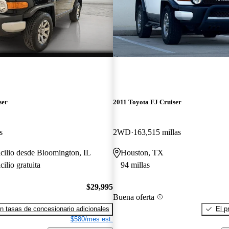
ser
2011 Toyota FJ Cruiser
s
2WD
163,515 millas
cilio desde Bloomington, IL
Houston, TX
ilio gratuita
94 millas
$29,995
Buena oferta
n tasas de concesionario adicionales
El p
$580/mes est.