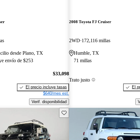
ser
2008 Toyota FJ Cruiser
as
2WD
172,116 millas
cilio desde Plano, TX
Humble, TX
uye envío de $253
71 millas
$33,098
Trato justo
El precio incluye tasas
El p
$640/mes est.
Verif. disponibilidad
V
Guarda este Aviso