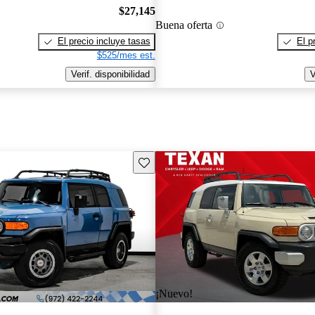
$27,145
Buena oferta
El precio incluye tasas
El p
$525/mes est.
Verif. disponibilidad
V
Guarda este Aviso
¡Nuevo!