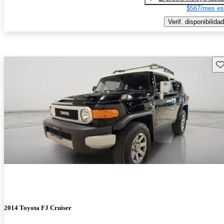
$567/mes es
Verif. disponibilidad
Gu
2014 Toyota FJ Cruiser