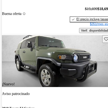
$19,699
$18,6
Buena oferta
El precio incluye tasa
$351/mes es
Verif. disponibilidad
Gu
¡Nuevo!
Aviso patrocinado