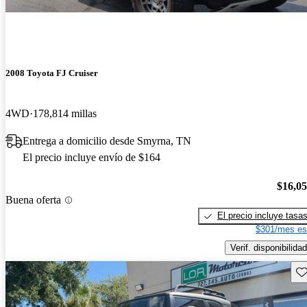
2008 Toyota FJ Cruiser
4WD
178,814 millas
Entrega a domicilio desde Smyrna, TN
El precio incluye envío de $164
$16,0
Buena oferta
El precio incluye tasa
$301/mes es
Verif. disponibilidad
Gu