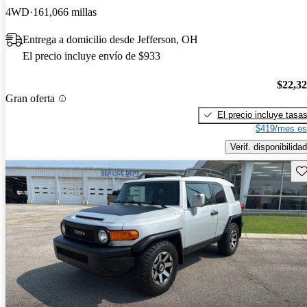
4WD
161,066 millas
Entrega a domicilio desde Jefferson, OH
El precio incluye envío de $933
$22,3
Gran oferta
El precio incluye tasa
$419/mes es
Verif. disponibilidad
Gu