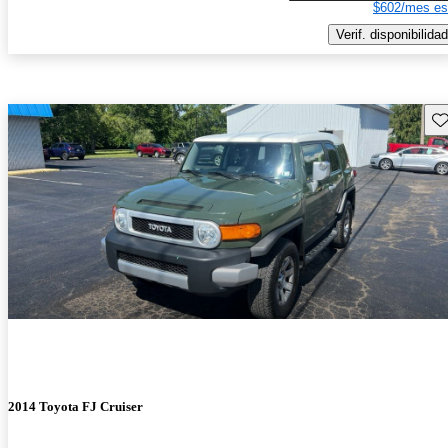
$602/mes es
Verif. disponibilidad
Gu
2014 Toyota FJ Cruiser