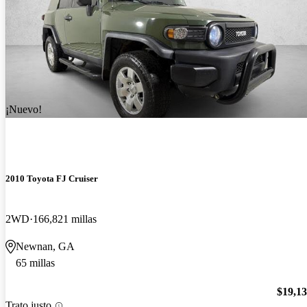
¡Nuevo!
2010 Toyota FJ Cruiser
2WD
166,821 millas
Newnan, GA
65 millas
$19,1
Trato justo