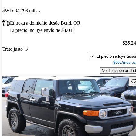
4WD
84,796 millas
Entrega a domicilio desde Bend, OR
El precio incluye envío de $4,034
$35,2
Trato justo
El precio incluye tasa
$661/mes es
Verif. disponibilidad
Gu