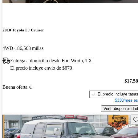
2010 Toyota FJ Cruiser
4WD
186,568 millas
Entrega a domicilio desde Fort Worth, TX
El precio incluye envío de $670
$17,5
Buena oferta
El precio incluye tasa
$330/mes es
Verif. disponibilidad
Gu