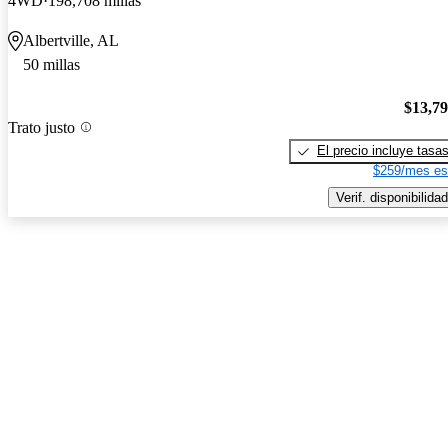
4WD
198,708 millas
Albertville, AL
50 millas
$13,7
Trato justo
El precio incluye tasa
$259/mes es
Verif. disponibilidad