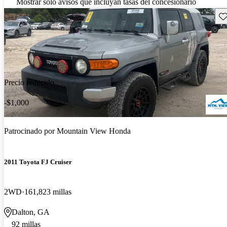
Mostrar solo avisos que incluyan tasas del concesionario
Gu
Precio reducido
-$1,000
Patrocinado por
Mountain View Honda
2011 Toyota FJ Cruiser
2WD
161,823 millas
Dalton, GA
92 millas