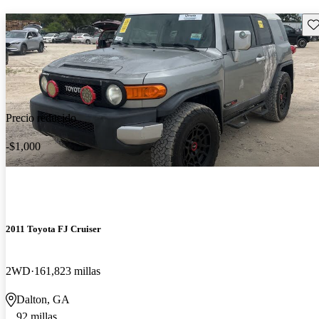
Gu
Precio reducido
-$1,000
2011 Toyota FJ Cruiser
2WD
161,823 millas
Dalton, GA
92 millas