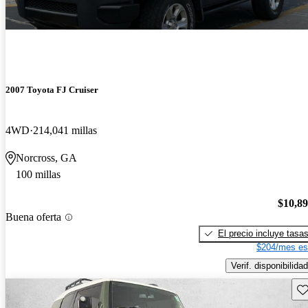
2007 Toyota FJ Cruiser
4WD
214,041 millas
Norcross, GA
100 millas
$10,8
Buena oferta
El precio incluye tasa
$204/mes es
Verif. disponibilidad
Gu