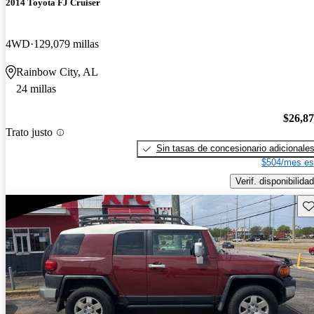
2014 Toyota FJ Cruiser
4WD
129,079 millas
Rainbow City, AL
24 millas
$26,8
Trato justo
Sin tasas de concesionario adicionale
$504/mes es
Verif. disponibilidad
Gu