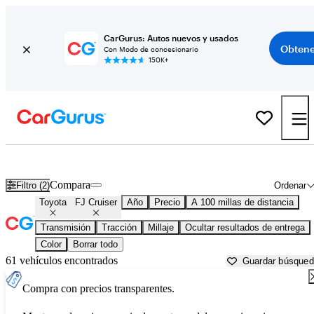
CarGurus: Autos nuevos y usados
Obtene
Con Modo de concesionario
150K+
Toyota FJ Cruiser usados en venta cerca de
Anniston, AL
Compara
Filtro (2)
Ordenar
Toyota
FJ Cruiser
Año
Precio
A 100 millas de distancia
Transmisión
Tracción
Millaje
Ocultar resultados de entrega
Color
Borrar todo
61 vehículos encontrados
Guardar búsque
Compra con precios transparentes.