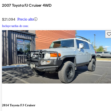
2007 Toyota FJ Cruiser 4WD
$21,094
Precio alto
Incluye tarifas de conc.
Gu
2014 Toyota FJ Cruiser