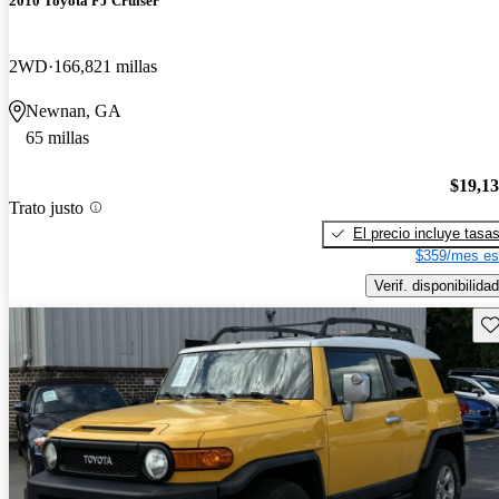
2010 Toyota FJ Cruiser
2WD
166,821 millas
Newnan, GA
65 millas
$19,1
Trato justo
El precio incluye tasa
$359/mes es
Verif. disponibilidad
Gu