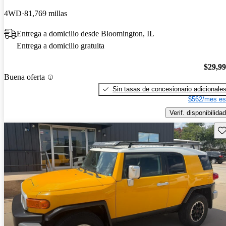
4WD
81,769 millas
Entrega a domicilio desde Bloomington, IL
Entrega a domicilio gratuita
$29,9
Buena oferta
Sin tasas de concesionario adicionale
$562/mes es
Verif. disponibilidad
Gu