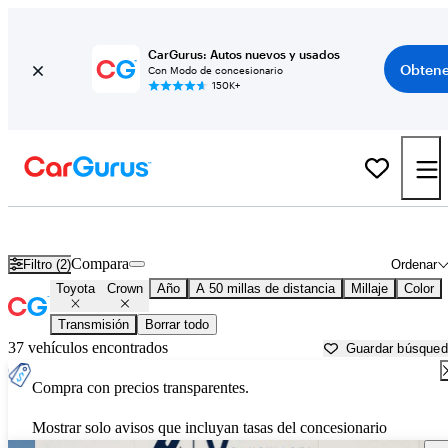
CarGurus: Autos nuevos y usados
Obtene
Con Modo de concesionario
150K+
Toyota Crown usados en venta cerca de
Austin, TX
Compara
Filtro (2)
Ordenar
Toyota
Crown
Año
A 50 millas de distancia
Millaje
Color
Transmisión
Borrar todo
37 vehículos encontrados
Guardar búsque
Compra con precios transparentes.
Mostrar solo avisos que incluyan tasas del concesionario