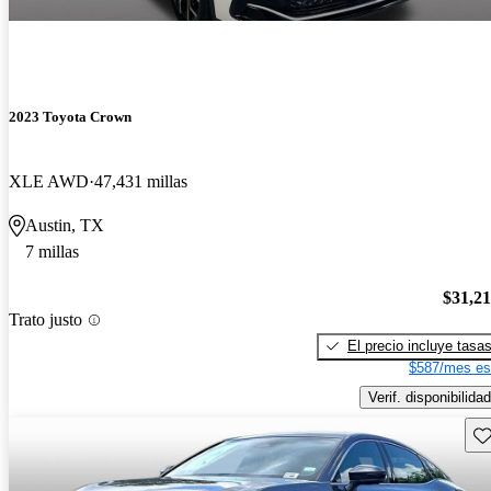
2023 Toyota Crown
XLE AWD
47,431 millas
Austin, TX
7 millas
$31,2
Trato justo
El precio incluye tasa
$587/mes es
Verif. disponibilidad
Gu