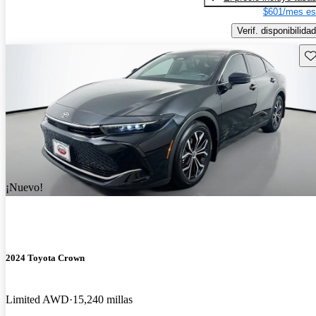
$601/mes es
Verif. disponibilidad
Gu
¡Nuevo!
2024 Toyota Crown
Limited AWD
15,240 millas