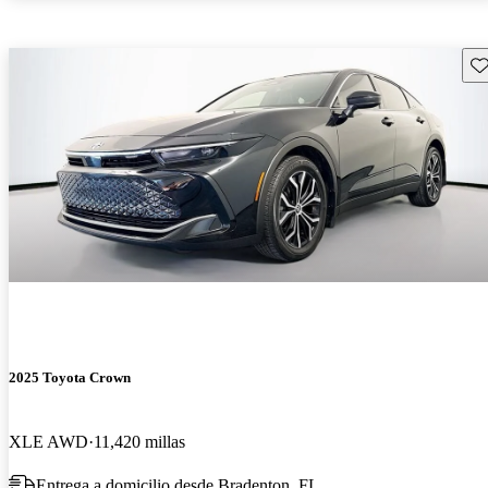
Gu
2025 Toyota Crown
XLE AWD
11,420 millas
Entrega a domicilio desde Bradenton, FL