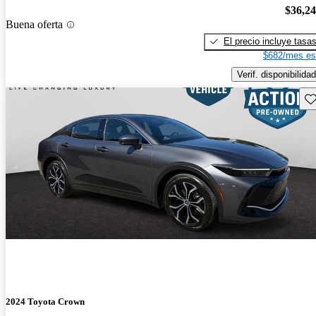
$36,2
Buena oferta
El precio incluye tasa
$682/mes es
Verif. disponibilidad
Gu
2024 Toyota Crown