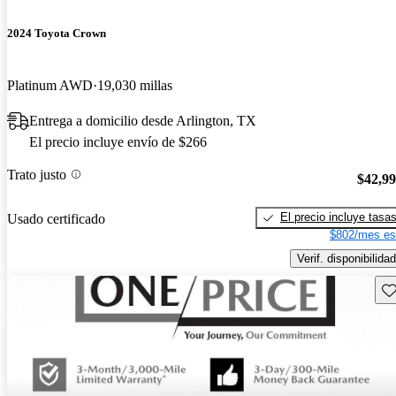
2024 Toyota Crown
Platinum AWD
19,030 millas
Entrega a domicilio desde Arlington, TX
El precio incluye envío de $266
Trato justo
$42,9
El precio incluye tasa
Usado certificado
$802/mes es
Verif. disponibilidad
Gu