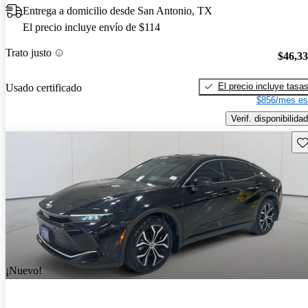
Entrega a domicilio desde San Antonio, TX
El precio incluye envío de $114
Trato justo
$46,3
El precio incluye tasa
Usado certificado
$856/mes es
Verif. disponibilidad
Gu
¡Nuevo!