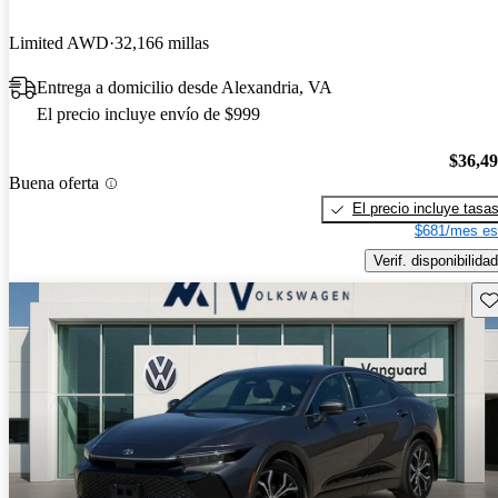
Limited AWD
32,166 millas
Entrega a domicilio desde Alexandria, VA
El precio incluye envío de $999
$36,4
Buena oferta
El precio incluye tasa
$681/mes es
Verif. disponibilidad
Gu