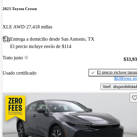
2023 Toyota Crown
XLE AWD
27,418 millas
Entrega a domicilio desde San Antonio, TX
El precio incluye envío de $114
Trato justo
$33,9
El precio incluye tasa
Usado certificado
$639/mes es
Verif. disponibilidad
Gu