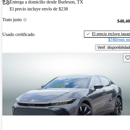
Entrega a domicilio desde Burleson, TX
El precio incluye envío de $238
Trato justo
$40,4
El precio incluye tasa
Usado certificado
$746/mes es
Verif. disponibilidad
Gu