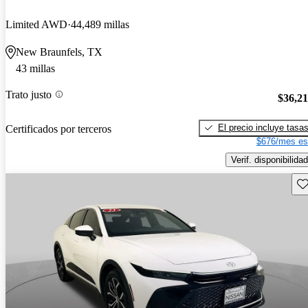
Limited AWD
44,489 millas
New Braunfels, TX
43 millas
Trato justo
$36,2
El precio incluye tasa
Certificados por terceros
$676/mes es
Verif. disponibilidad
Gu