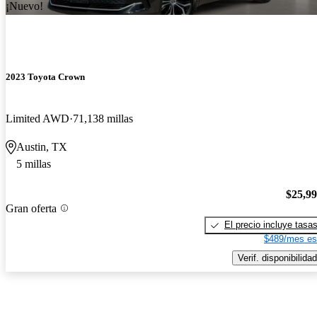
¡Nuevo!
2023 Toyota Crown
Limited AWD
71,138 millas
Austin, TX
5 millas
$25,9
Gran oferta
El precio incluye tasa
$489/mes es
Verif. disponibilidad