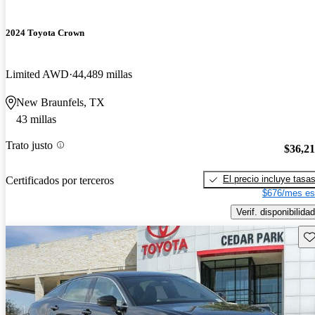
2024 Toyota Crown
Limited AWD
44,489 millas
New Braunfels, TX
43 millas
Trato justo
$36,2
El precio incluye tasa
Certificados por terceros
$676/mes es
Verif. disponibilidad
Gu