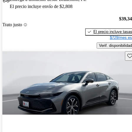
El precio incluye envío de $2,808
$39,3
Trato justo
El precio incluye tasa
$729/mes es
Verif. disponibilidad
Gu