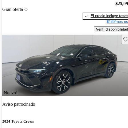
$25,9
Gran oferta
El precio incluye tasa
$489/mes es
Verif. disponibilidad
Gu
¡Nuevo!
Aviso patrocinado
2024 Toyota Crown