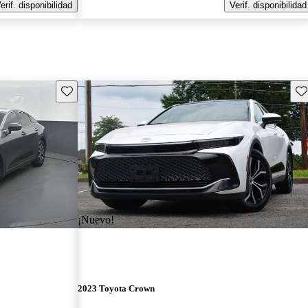
erif. disponibilidad
Verif. disponibilidad
Guarda este Aviso
Gu
¡Nuevo!
2023 Toyota Crown