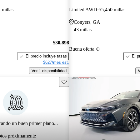
 millas
Limited AWD
55,450 millas
Conyers, GA
43 millas
$30,898
Buena oferta
El precio incluye tasas
El p
$627/mes est.
Verif. disponibilidad
V
Guarda este Aviso
rando un buen primer plano...
otos próximamente