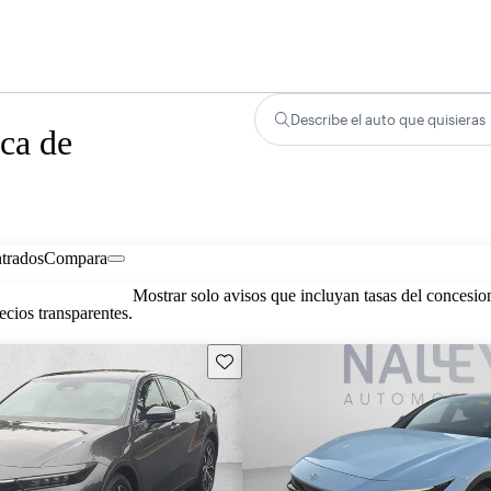
Describe el auto que quisieras
ca de
trados
Compara
Mostrar solo avisos que incluyan tasas del concesio
cios transparentes.
Guarda este Aviso