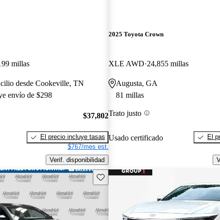
2025 Toyota Crown
199 millas
XLE AWD
24,855 millas
cilio desde Cookeville, TN
Augusta, GA
uye envío de $298
81 millas
Trato justo
$37,802
El precio incluye tasas
El p
Usado certificado
$767/mes est.
Verif. disponibilidad
V
Guarda este Aviso