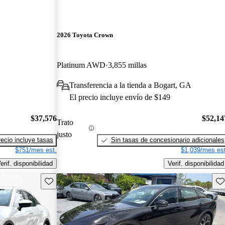
2026 Toyota Crown
Platinum AWD
3,855 millas
Transferencia a la tienda a Bogart, GA
El precio incluye envío de $149
$37,576
$52,14
Trato
justo
recio incluye tasas
Sin tasas de concesionario adicionales
$751/mes est.
$1,039/mes est
erif. disponibilidad
Verif. disponibilidad
Guarda este Aviso
Gu