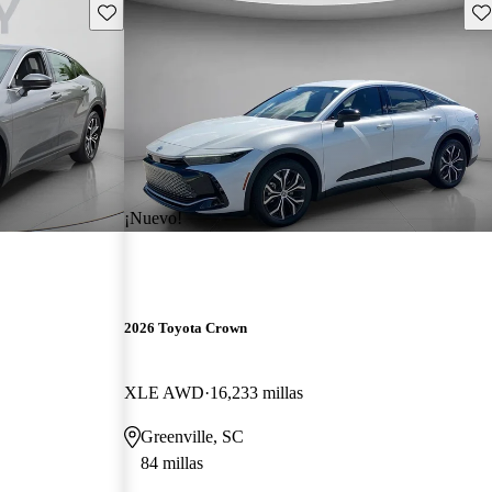
Guarda este Aviso
Gu
¡Nuevo!
2026 Toyota Crown
XLE AWD
16,233 millas
Greenville, SC
84 millas