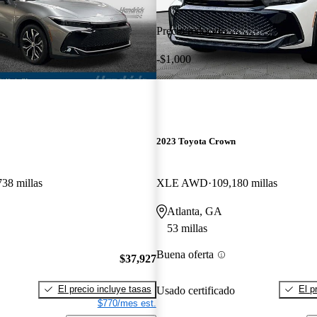
Precio reducido
-$1,000
2023 Toyota Crown
738 millas
XLE AWD
109,180 millas
Atlanta, GA
53 millas
Buena oferta
$37,927
El precio incluye tasas
El p
Usado certificado
$770/mes est.