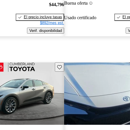
Buena oferta
$44,796
El precio incluye tasas
El p
Usado certificado
$892/mes est.
Verif. disponibilidad
V
Guarda este Aviso
¡Nuevo!