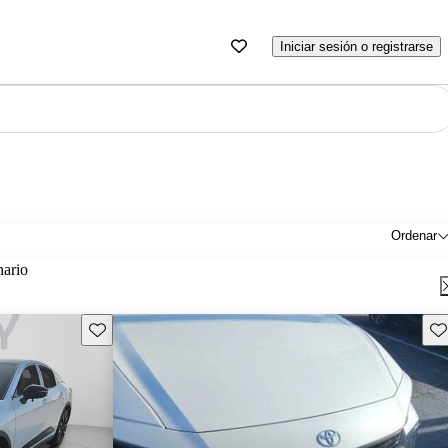
Iniciar sesión o registrarse
Ordenar
nario
Guarda este Aviso
Gu