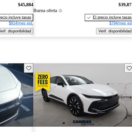
$45,884
$39,87
Buena oferta
recio incluye tasas
El precio incluye tasas
$914/mes est.
$794/mes est
erif. disponibilidad
Verif. disponibilidad
Guarda este Aviso
Gu