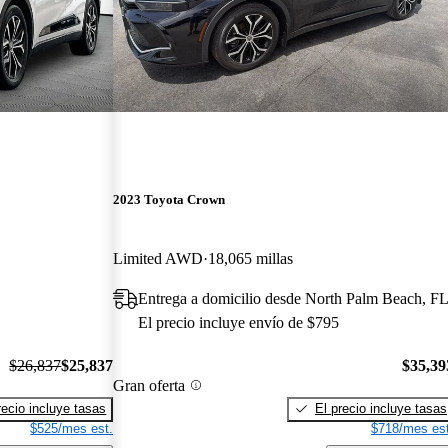
2023 Toyota Crown
Limited AWD
18,065 millas
Entrega a domicilio desde North Palm Beach, F
El precio incluye envío de $795
$26,837
$25,837
$35,39
Gran oferta
recio incluye tasas
El precio incluye tasas
$525/mes est.
$718/mes est