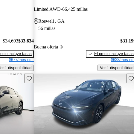
Limited AWD
66,425 millas
Roswell , GA
56 millas
$34,693
$33,634
$31,19
Buena oferta
recio incluye tasas
El precio incluye tasas
$677/mes est.
$633/mes est
erif. disponibilidad
Verif. disponibilidad
Guarda este Aviso
Gu