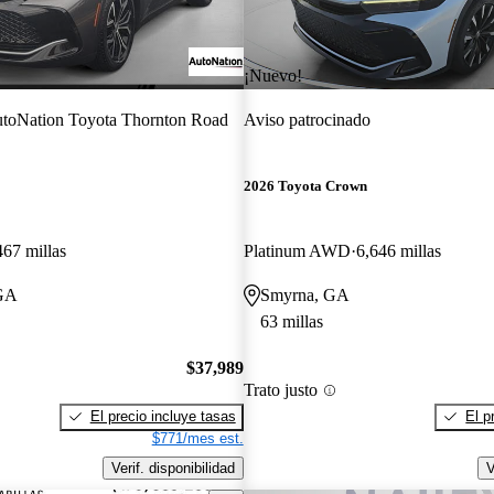
¡Nuevo!
toNation Toyota Thornton Road
Aviso patrocinado
2026 Toyota Crown
467 millas
Platinum AWD
6,646 millas
 GA
Smyrna, GA
63 millas
$37,989
Trato justo
El precio incluye tasas
El p
$771/mes est.
Verif. disponibilidad
V