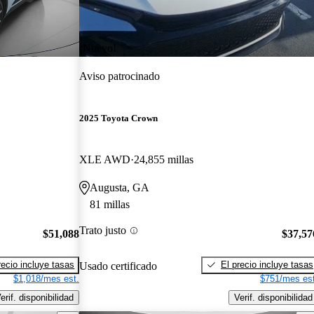
¡Nuevo!
Aviso patrocinado
2025 Toyota Crown
XLE AWD
24,855 millas
Augusta, GA
81 millas
Trato justo
$51,088
$37,57
recio incluye tasas
El precio incluye tasas
Usado certificado
$1,018/mes est.
$751/mes est
erif. disponibilidad
Verif. disponibilidad