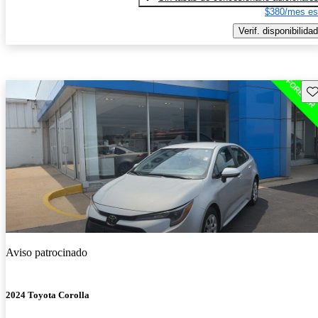
$380/mes es
Verif. disponibilidad
Gu
Aviso patrocinado
2024 Toyota Corolla