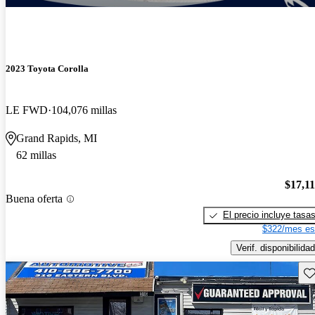
2023 Toyota Corolla
LE FWD
104,076 millas
Grand Rapids, MI
62 millas
$17,1
Buena oferta
El precio incluye tasa
$322/mes es
Verif. disponibilidad
Gu