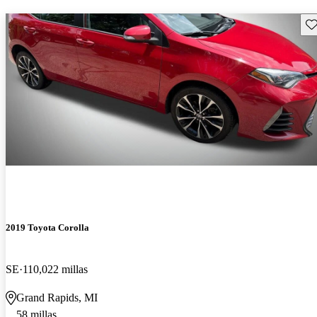
Gu
2019 Toyota Corolla
SE
110,022 millas
Grand Rapids, MI
58 millas