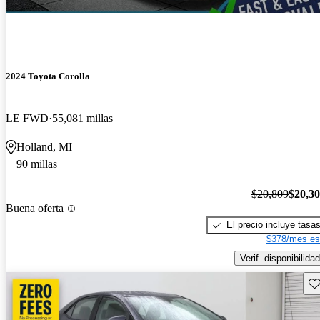
2024 Toyota Corolla
LE FWD
55,081 millas
Holland, MI
90 millas
$20,809
$20,3
Buena oferta
El precio incluye tasa
$378/mes es
Verif. disponibilidad
Gu