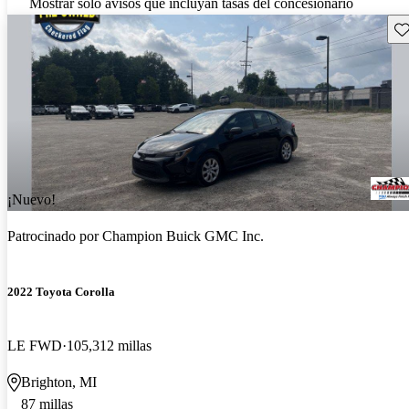
Mostrar solo avisos que incluyan tasas del concesionario
Gu
¡Nuevo!
Patrocinado por
Champion Buick GMC Inc.
2022 Toyota Corolla
LE FWD
105,312 millas
Brighton, MI
87 millas