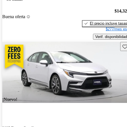
$14,3
Buena oferta
El precio incluye tasa
$277/mes es
Verif. disponibilidad
Gu
¡Nuevo!