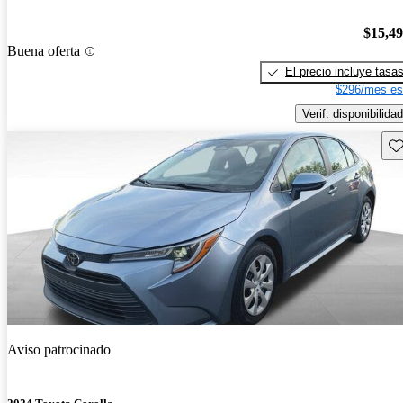
$15,4
Buena oferta
El precio incluye tasa
$296/mes es
Verif. disponibilidad
Gu
Aviso patrocinado