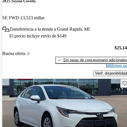
2025 Toyota Corolla
SE FWD
13,523 millas
Transferencia a la tienda a Grand Rapids, MI
El precio incluye envío de $149
$25,1
Buena oferta
Sin tasas de concesionario adicionale
$465/mes es
Verif. disponibilidad
Gu