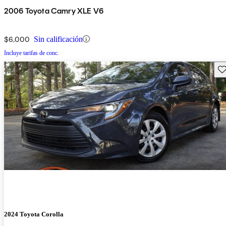
2006 Toyota Camry XLE V6
$6,000
Sin calificación
Incluye tarifas de conc.
Gu
2024 Toyota Corolla