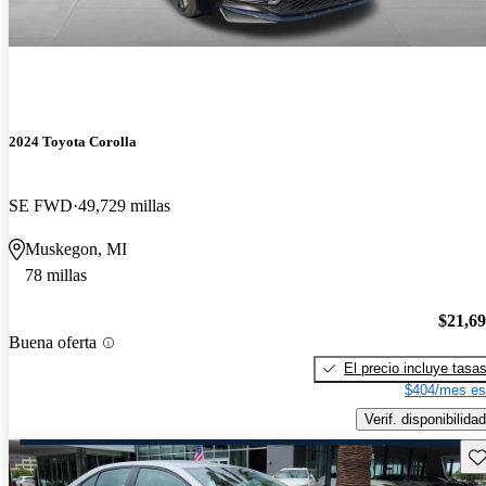
2024 Toyota Corolla
SE FWD
49,729 millas
Muskegon, MI
78 millas
$21,6
Buena oferta
El precio incluye tasa
$404/mes es
Verif. disponibilidad
Gu