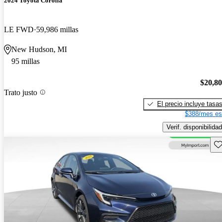
2024 Toyota Corolla
LE FWD
59,986 millas
New Hudson, MI
95 millas
$20,8
Trato justo
El precio incluye tasa
$388/mes es
Verif. disponibilidad
Gu