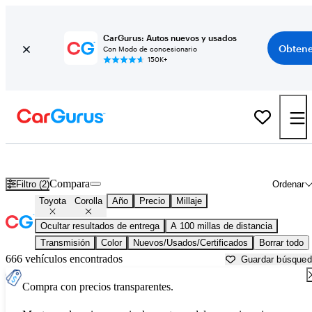
CarGurus: Autos nuevos y usados
Obtene
Con Modo de concesionario
150K+
Toyota Corolla usados en venta cerca de
Mount Pleasant, MI
Compara
Filtro (2)
Ordenar
Toyota
Corolla
Año
Precio
Millaje
Ocultar resultados de entrega
A 100 millas de distancia
Transmisión
Color
Nuevos/Usados/Certificados
Borrar todo
666 vehículos encontrados
Guardar búsque
Compra con precios transparentes.