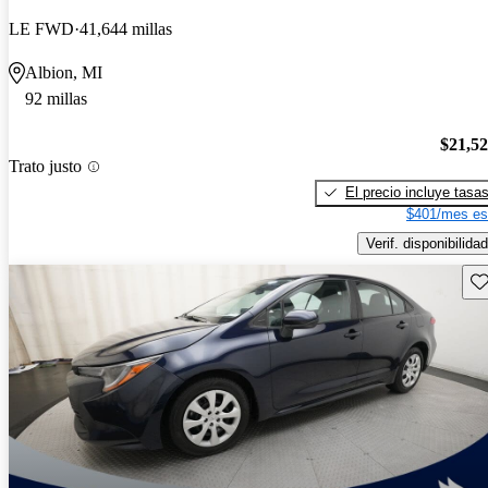
LE FWD
41,644 millas
Albion, MI
92 millas
$21,5
Trato justo
El precio incluye tasa
$401/mes es
Verif. disponibilidad
Gu