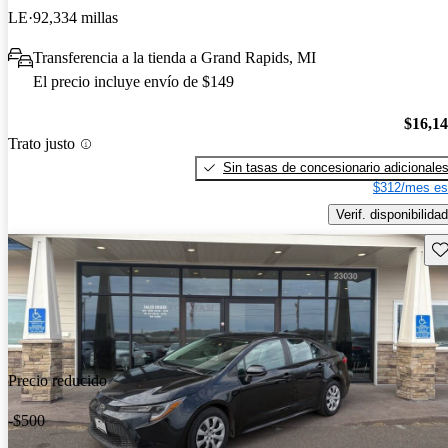
LE
92,334 millas
Transferencia a la tienda a Grand Rapids, MI
El precio incluye envío de $149
$16,1
Trato justo
Sin tasas de concesionario adicionale
$312/mes es
Verif. disponibilidad
Gu
Precio reducido
-$500