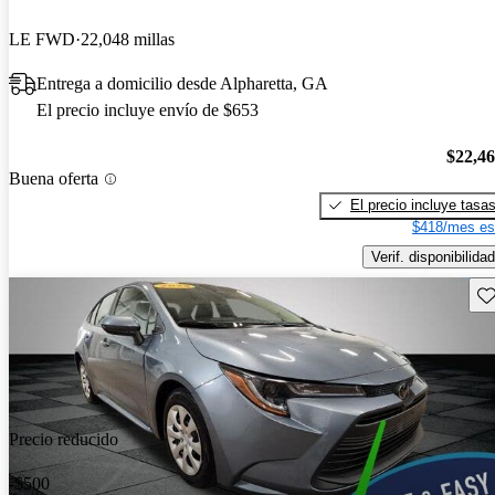
LE FWD
22,048 millas
Entrega a domicilio desde Alpharetta, GA
El precio incluye envío de $653
$22,4
Buena oferta
El precio incluye tasa
$418/mes es
Verif. disponibilidad
Gu
Precio reducido
-$500