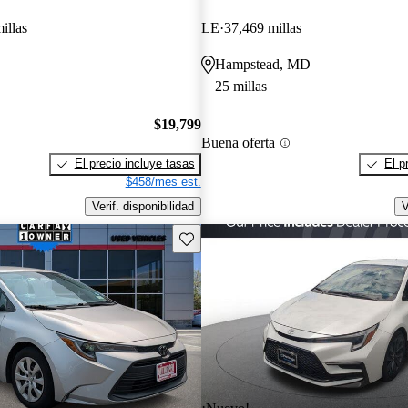
illas
LE
37,469 millas
Hampstead, MD
25 millas
$19,799
Buena oferta
El precio incluye tasas
El p
$458/mes est.
Verif. disponibilidad
V
Guarda este Aviso