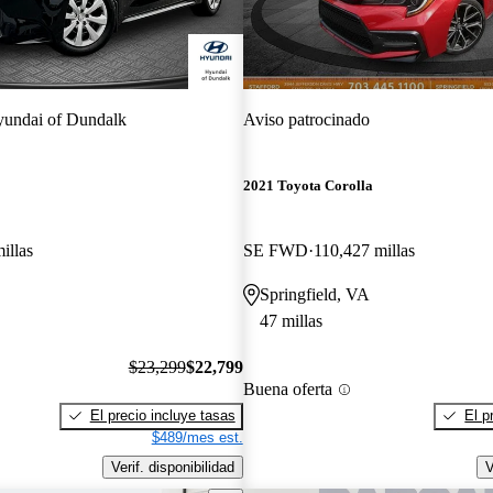
undai of Dundalk
Aviso patrocinado
2021 Toyota Corolla
illas
SE FWD
110,427 millas
Springfield, VA
47 millas
$23,299
$22,799
Buena oferta
El precio incluye tasas
El p
$489/mes est.
Verif. disponibilidad
V