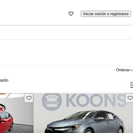
Iniciar sesión o registrarse
Ordenar
nario
Guarda este Aviso
Gu