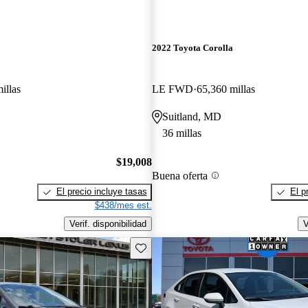
2022 Toyota Corolla
illas
LE FWD
65,360 millas
Suitland, MD
36 millas
$19,008
Buena oferta
El precio incluye tasas
El p
$438/mes est.
Verif. disponibilidad
V
Guarda este Aviso