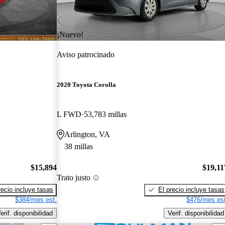
¡Nuevo!
Aviso patrocinado
2020 Toyota Corolla
L FWD
53,783 millas
Arlington, VA
38 millas
$15,894
$19,11
Trato justo
recio incluye tasas
El precio incluye tasas
$384/mes est.
$476/mes est
erif. disponibilidad
Verif. disponibilidad