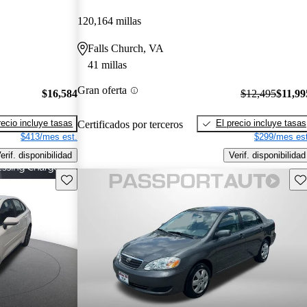
120,164 millas
Falls Church, VA
41 millas
Gran oferta
$16,584
$12,495
$11,99
recio incluye tasas
El precio incluye tasas
Certificados por terceros
$413/mes est.
$299/mes est
erif. disponibilidad
Verif. disponibilidad
Guarda este Aviso
Gu