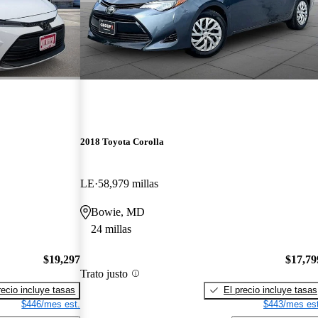
2018 Toyota Corolla
LE
58,979 millas
Bowie, MD
24 millas
$19,297
$17,79
Trato justo
recio incluye tasas
El precio incluye tasas
$446/mes est.
$443/mes est