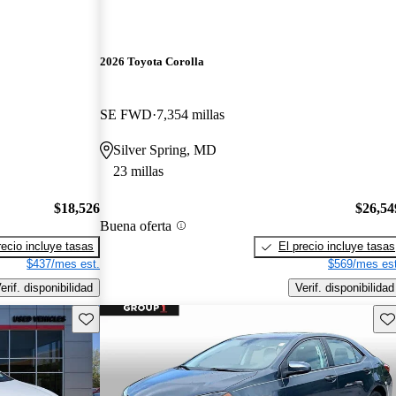
2026 Toyota Corolla
SE FWD
7,354 millas
Silver Spring, MD
23 millas
$18,526
$26,54
Buena oferta
recio incluye tasas
El precio incluye tasas
$437/mes est.
$569/mes est
erif. disponibilidad
Verif. disponibilidad
Guarda este Aviso
Gu