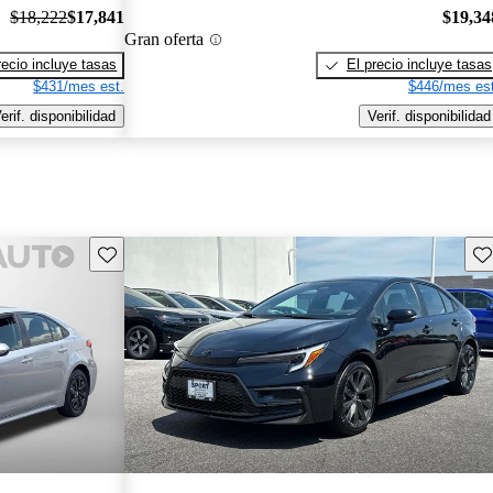
$18,222
$17,841
$19,34
Gran oferta
recio incluye tasas
El precio incluye tasas
$431/mes est.
$446/mes est
erif. disponibilidad
Verif. disponibilidad
Guarda este Aviso
Gu