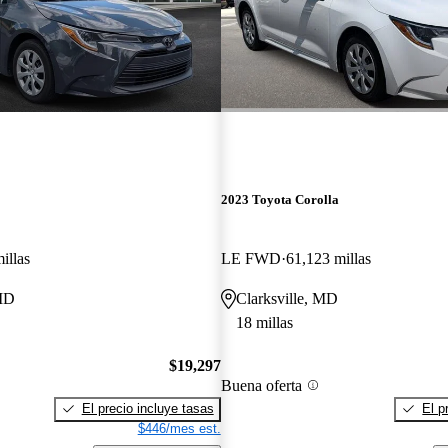
2023 Toyota Corolla
illas
LE FWD
61,123 millas
MD
Clarksville, MD
18 millas
$19,297
Buena oferta
El precio incluye tasas
El p
$446/mes est.