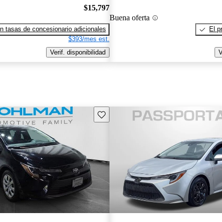
$15,797
Buena oferta
n tasas de concesionario adicionales
El p
$393/mes est.
Verif. disponibilidad
V
Guarda este Aviso