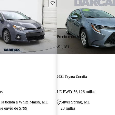
Guarda este Aviso
Precio reducido
-$1,181
2021 Toyota Corolla
as
LE FWD
56,126 millas
a la tienda a White Marsh, MD
Silver Spring, MD
uye envío de $799
23 millas