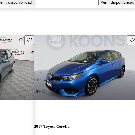
erif. disponibilidad
Verif. disponibilidad
Guarda este Aviso
Gu
Precio reducido
-$500
2017 Toyota Corolla