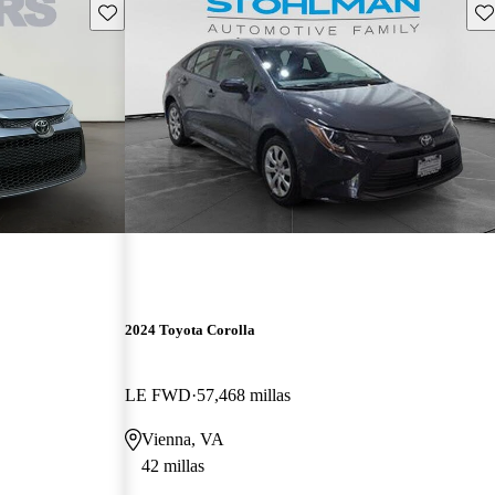
Guarda este Aviso
Gu
2024 Toyota Corolla
LE FWD
57,468 millas
Vienna, VA
42 millas