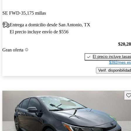
SE FWD
35,175 millas
Entrega a domicilio desde San Antonio, TX
El precio incluye envío de $556
$20,2
Gran oferta
El precio incluye tasa
$392/mes es
Verif. disponibilidad
Gu