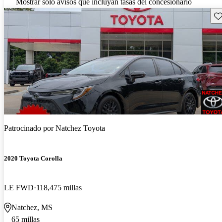
Mostrar solo avisos que incluyan tasas del concesionario
Gu
Patrocinado por
Natchez Toyota
2020 Toyota Corolla
LE FWD
118,475 millas
Natchez, MS
65 millas