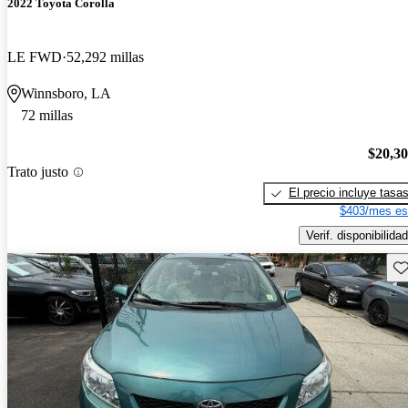
2022 Toyota Corolla
LE FWD
52,292 millas
Winnsboro, LA
72 millas
$20,3
Trato justo
El precio incluye tasa
$403/mes es
Verif. disponibilidad
Gu