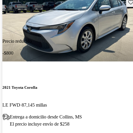
Gu
Precio reducido
-$800
2021 Toyota Corolla
LE FWD
87,145 millas
Entrega a domicilio desde Collins, MS
El precio incluye envío de $258