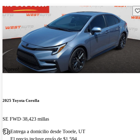
Gu
¡Nuevo!
2025 Toyota Corolla
SE FWD
38,423 millas
Entrega a domicilio desde Tooele, UT
El precio incluye envío de $1,594