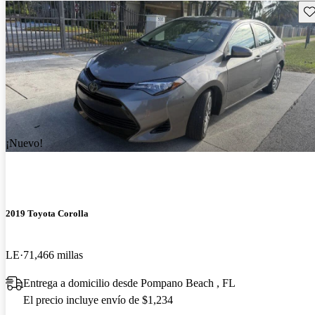
Gu
¡Nuevo!
2019 Toyota Corolla
LE
71,466 millas
Entrega a domicilio desde Pompano Beach , FL
El precio incluye envío de $1,234