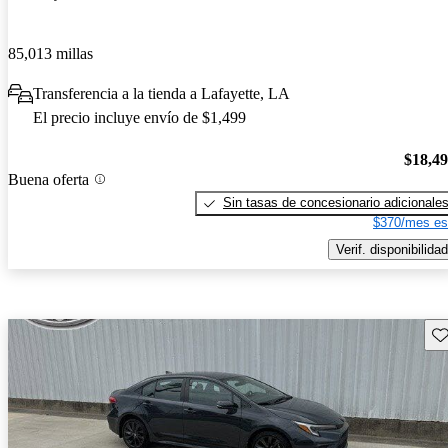
85,013 millas
Transferencia a la tienda a Lafayette, LA
El precio incluye envío de $1,499
$18,4
Buena oferta
Sin tasas de concesionario adicionale
$370/mes es
Verif. disponibilidad
Gu