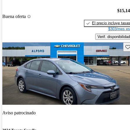
$15,1
Buena oferta
El precio incluye tasa
$303/mes es
Verif. disponibilidad
Gu
Aviso patrocinado