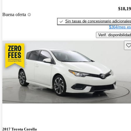
$18,1
Buena oferta
Sin tasas de concesionario adicionale
$364/mes es
Verif. disponibilidad
Gu
2017 Toyota Corolla