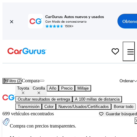
CarGurus: Autos nuevos y usados
Obtene
Con Modo de concesionario
150K+
Toyota Corolla usados en venta cerca de
Alexandria, LA
Compara
Filtro (2)
Ordenar
Toyota
Corolla
Año
Precio
Millaje
Ocultar resultados de entrega
A 100 millas de distancia
Transmisión
Color
Nuevos/Usados/Certificados
Borrar todo
699 vehículos encontrados
Guardar búsque
Compra con precios transparentes.