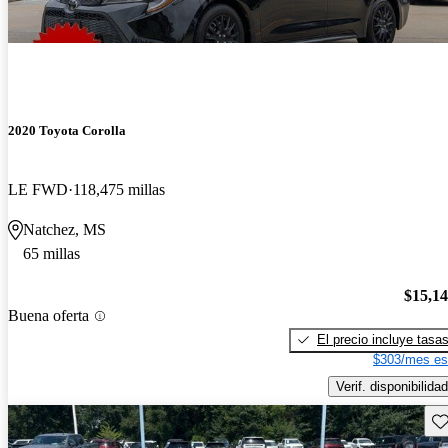
2020 Toyota Corolla
LE FWD
118,475 millas
Natchez, MS
65 millas
$15,1
Buena oferta
El precio incluye tasa
$303/mes es
Verif. disponibilidad
Gu