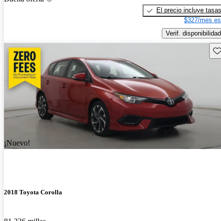
El precio incluye tasa
$327/mes es
Verif. disponibilidad
Gu
¡Nuevo!
2018 Toyota Corolla