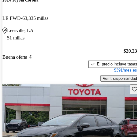
2024 Toyota Corolla
LE FWD
63,335 millas
Leesville, LA
51 millas
$20,2
Buena oferta
El precio incluye tasa
$391/mes es
Verif. disponibilidad
Gu