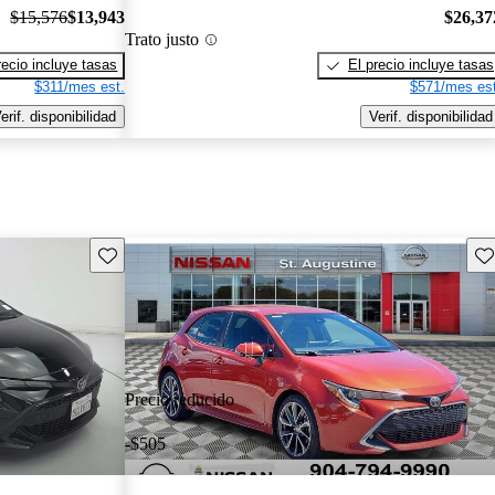
$15,576
$13,943
$26,37
Trato justo
recio incluye tasas
El precio incluye tasas
$311/mes est.
$571/mes est
erif. disponibilidad
Verif. disponibilidad
Guarda este Aviso
Gu
Precio reducido
-$505