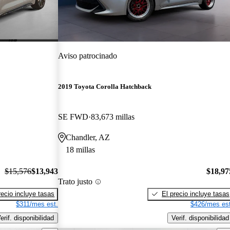
Aviso patrocinado
2019 Toyota Corolla Hatchback
SE FWD
83,673 millas
Chandler, AZ
18 millas
$15,576
$13,943
$18,97
Trato justo
recio incluye tasas
El precio incluye tasas
$311/mes est.
$426/mes est
erif. disponibilidad
Verif. disponibilidad