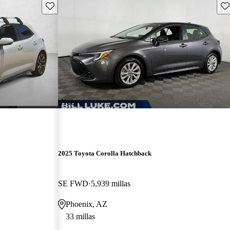
Guarda este Aviso
Gu
¡Nuevo!
2025 Toyota Corolla Hatchback
SE FWD
5,939 millas
Phoenix, AZ
33 millas