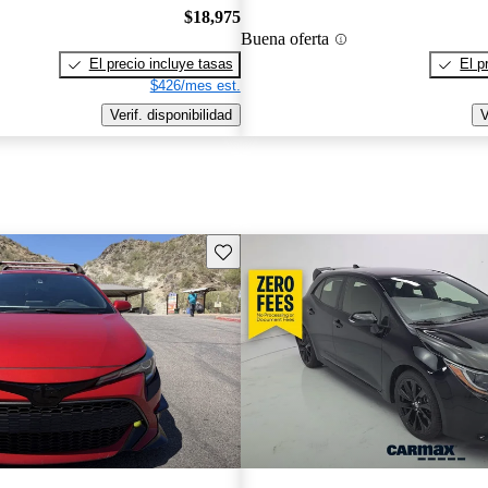
$18,975
Buena oferta
El precio incluye tasas
El p
$426/mes est.
Verif. disponibilidad
V
Guarda este Aviso