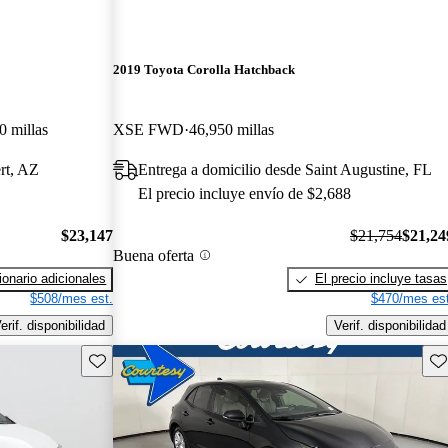
2019 Toyota Corolla Hatchback
0 millas
XSE FWD
46,950 millas
ert, AZ
Entrega a domicilio desde Saint Augustine, FL
El precio incluye envío de $2,688
$23,147
$21,754
$21,24
Buena oferta
onario adicionales
El precio incluye tasas
$508/mes est.
$470/mes est
erif. disponibilidad
Verif. disponibilidad
Guarda este Aviso
Gu