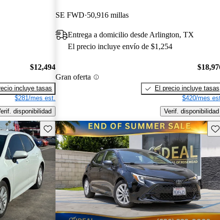
SE FWD
50,916 millas
Entrega a domicilio desde Arlington, TX
El precio incluye envío de $1,254
$12,494
$18,97
Gran oferta
recio incluye tasas
El precio incluye tasas
$281/mes est.
$420/mes est
erif. disponibilidad
Verif. disponibilidad
Guarda este Aviso
Gu