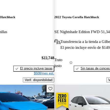
 Hatchback
2022 Toyota Corolla Hatchback
illas
SE Nightshade Edition FWD
51,34
Transferencia a la tienda a Gilb
El precio incluye envío de $149
$22,748
Trato
justo
El precio incluye tasas
Sin tasas de concesi
$508/mes est.
Verif. disponibilidad
V
Guarda este Aviso