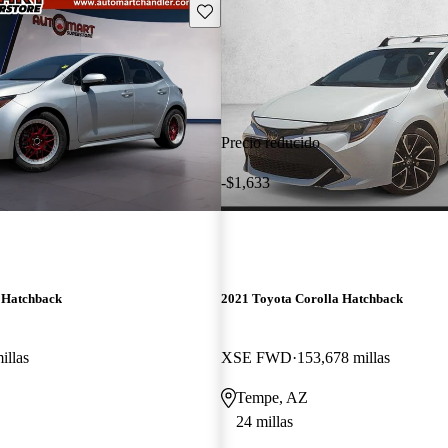
Guarda este Aviso
Precio reducido
-$1,633
 Hatchback
2021 Toyota Corolla Hatchback
illas
XSE FWD
153,678 millas
Tempe, AZ
24 millas