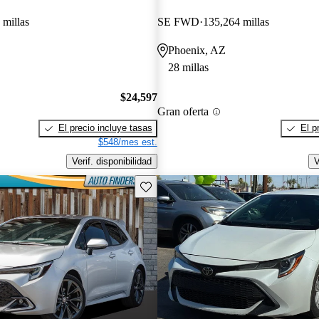
 millas
SE FWD
135,264 millas
Phoenix, AZ
28 millas
$24,597
Gran oferta
El precio incluye tasas
El p
$548/mes est.
Verif. disponibilidad
V
Guarda este Aviso