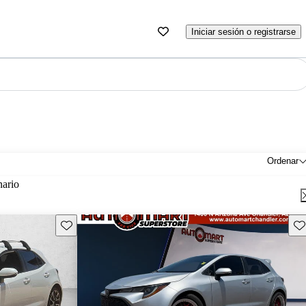
Iniciar sesión o registrarse
Ordenar
nario
Guarda este Aviso
Gu