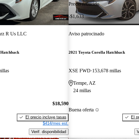
Precio reducido
-$1,633
rz R Us LLC
Aviso patrocinado
 Hatchback
2021 Toyota Corolla Hatchback
illas
XSE FWD
153,678 millas
Tempe, AZ
24 millas
$18,590
Buena oferta
El precio incluye tasas
El p
$414/mes est.
Verif. disponibilidad
V