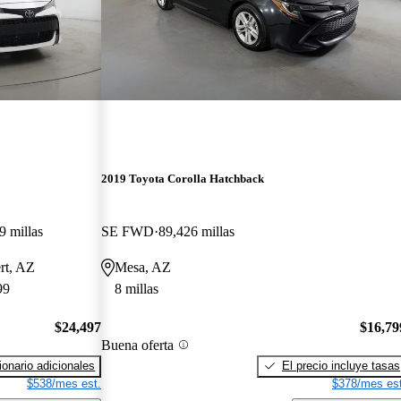
2019 Toyota Corolla Hatchback
9 millas
SE FWD
89,426 millas
ert, AZ
Mesa, AZ
99
8 millas
$24,497
$16,79
Buena oferta
onario adicionales
El precio incluye tasas
$538/mes est.
$378/mes est