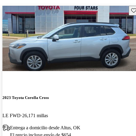
Gu
2023 Toyota Corolla Cross
LE FWD
26,171 millas
Entrega a domicilio desde Altus, OK
El precio incluye envío de $654