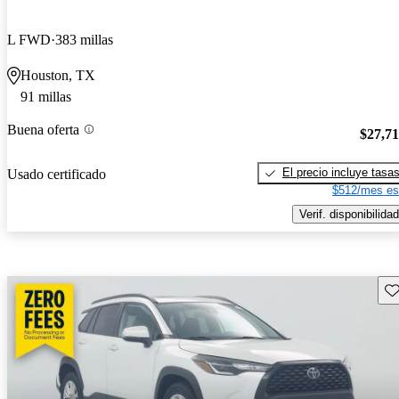
L FWD
383 millas
Houston, TX
91 millas
Buena oferta
$27,7
El precio incluye tasa
Usado certificado
$512/mes es
Verif. disponibilidad
Gu