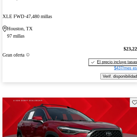
XLE FWD
47,480 millas
Houston, TX
97 millas
$23,2
Gran oferta
El precio incluye tasa
$437/mes es
Verif. disponibilidad
Gu