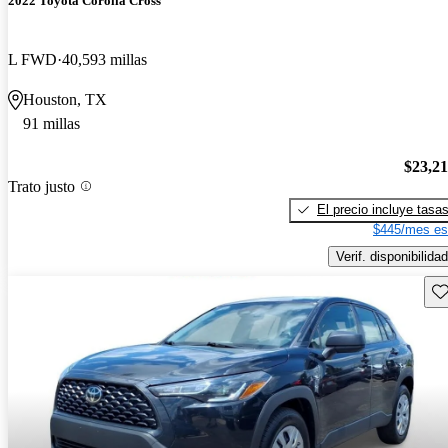
2022 Toyota Corolla Cross
L FWD
40,593 millas
Houston, TX
91 millas
$23,2
Trato justo
El precio incluye tasa
$445/mes es
Verif. disponibilidad
Gu