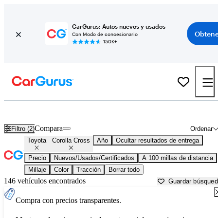
CarGurus: Autos nuevos y usados
Obtene
Con Modo de concesionario
150K+
Toyota Corolla Cross usados en venta cerca de
Beaumont, TX
Compara
Filtro (2)
Ordenar
Toyota
Corolla Cross
Año
Ocultar resultados de entrega
Precio
Nuevos/Usados/Certificados
A 100 millas de distancia
Millaje
Color
Tracción
Borrar todo
146 vehículos encontrados
Guardar búsque
Compra con precios transparentes.