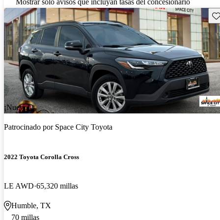
Mostrar solo avisos que incluyan tasas del concesionario
Gu
¡Nuevo!
Patrocinado por
Space City Toyota
2022 Toyota Corolla Cross
LE AWD
65,320 millas
Humble, TX
70 millas