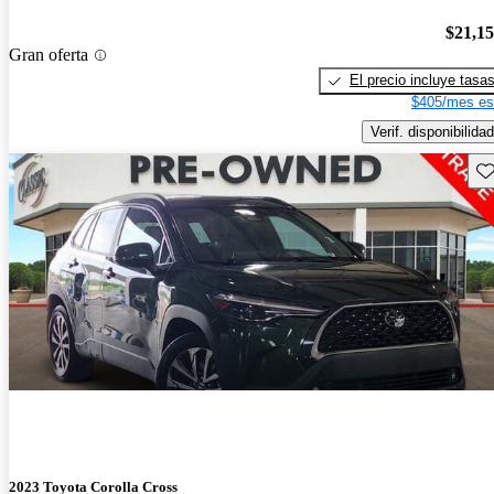
$21,1
Gran oferta
El precio incluye tasa
$405/mes es
Verif. disponibilidad
Gu
2023 Toyota Corolla Cross