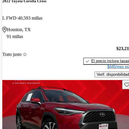
2022 Toyota Corolla Cross
L FWD
40,593 millas
Houston, TX
91 millas
$23,2
Trato justo
El precio incluye tasa
$445/mes es
Verif. disponibilidad
Gu