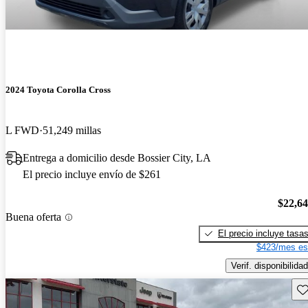
2024 Toyota Corolla Cross
L FWD
51,249 millas
Entrega a domicilio desde Bossier City, LA
El precio incluye envío de $261
$22,6
Buena oferta
El precio incluye tasa
$423/mes es
Verif. disponibilidad
Gu