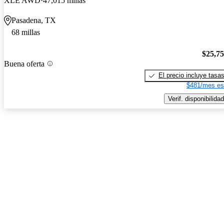
XLE AWD
47,015 millas
Pasadena, TX
68 millas
$25,7
Buena oferta
El precio incluye tasa
$481/mes es
Verif. disponibilidad