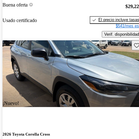
Buena oferta
$29,2
El precio incluye tasa
Usado certificado
$541/mes es
Verif. disponibilidad
Gu
¡Nuevo!
2026 Toyota Corolla Cross