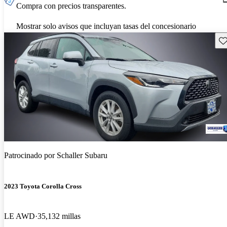
Compra con precios transparentes.
Mostrar solo avisos que incluyan tasas del concesionario
Gu
Patrocinado por
Schaller Subaru
2023 Toyota Corolla Cross
LE AWD
35,132 millas