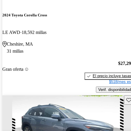
2024 Toyota Corolla Cross
LE AWD
18,592 millas
Cheshire, MA
31 millas
$27,2
Gran oferta
El precio incluye tasa
$518/mes es
Verif. disponibilidad
Gu