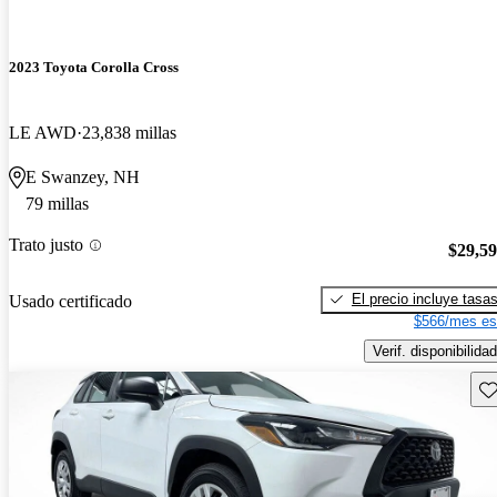
2023 Toyota Corolla Cross
LE AWD
23,838 millas
E Swanzey, NH
79 millas
Trato justo
$29,5
El precio incluye tasa
Usado certificado
$566/mes es
Verif. disponibilidad
Gu