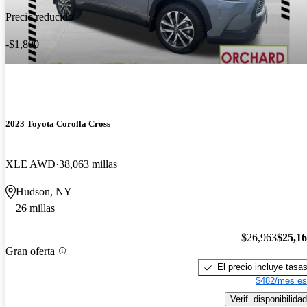
Precio reducido
-$1,800
2023 Toyota Corolla Cross
XLE AWD
38,063 millas
Hudson, NY
26 millas
$26,963
$25,1
Gran oferta
El precio incluye tasa
$482/mes es
Verif. disponibilidad