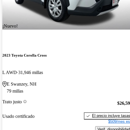
¡Nuevo!
2023 Toyota Corolla Cross
L AWD
31,946 millas
E Swanzey, NH
79 millas
Trato justo
$26,5
El precio incluye tasa
Usado certificado
$509/mes es
Verif. disponibilidad