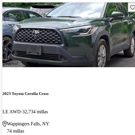
Gu
¡Nuevo!
2023 Toyota Corolla Cross
LE AWD
32,734 millas
Wappingers Falls, NY
74 millas