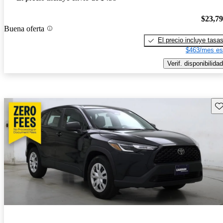
$23,7
Buena oferta
El precio incluye tasa
$463/mes es
Verif. disponibilidad
Gu