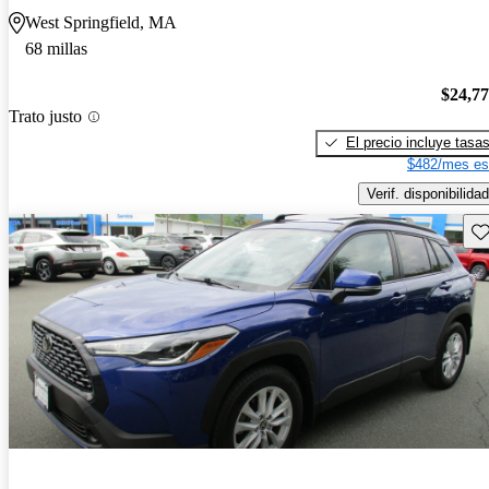
West Springfield, MA
68 millas
$24,7
Trato justo
El precio incluye tasa
$482/mes es
Verif. disponibilidad
Gu