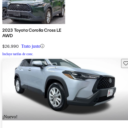
2023 Toyota Corolla Cross LE
AWD
$26,990
Trato justo
Incluye tarifas de conc.
Gu
¡Nuevo!