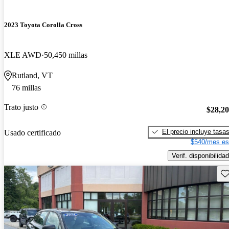
2023 Toyota Corolla Cross
XLE AWD
50,450 millas
Rutland, VT
76 millas
Trato justo
$28,2
El precio incluye tasa
Usado certificado
$540/mes es
Verif. disponibilidad
Gu