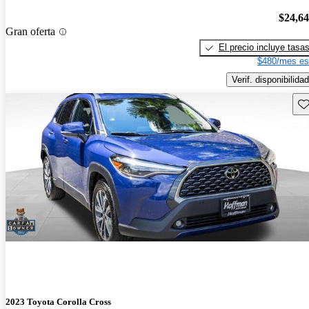
$24,6
Gran oferta
El precio incluye tasa
$480/mes es
Verif. disponibilidad
Gu
2023 Toyota Corolla Cross