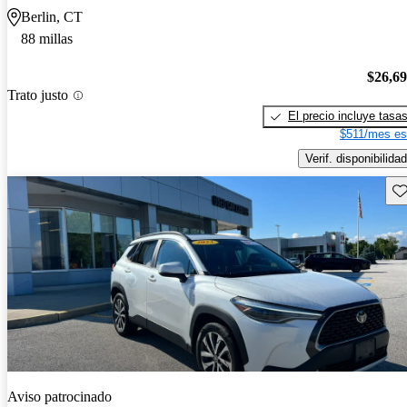
Berlin, CT
88 millas
$26,6
Trato justo
El precio incluye tasa
$511/mes es
Verif. disponibilidad
Gu
Aviso patrocinado