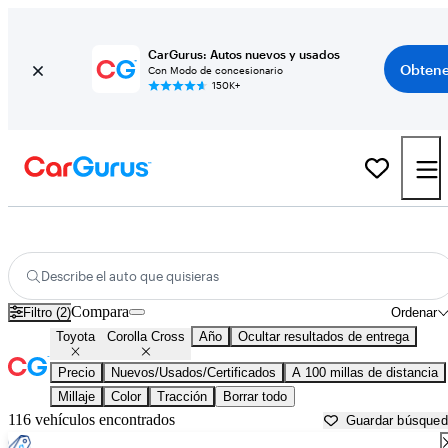
CarGurus: Autos nuevos y usados
Obtene
Con Modo de concesionario
150K+
Toyota Corolla Cross usados en venta cerca de
Albany, NY
Describe el auto que quisieras
Compara
Filtro (2)
Ordenar
Toyota
Corolla Cross
Año
Ocultar resultados de entrega
Precio
Nuevos/Usados/Certificados
A 100 millas de distancia
Millaje
Color
Tracción
Borrar todo
116 vehículos encontrados
Guardar búsque