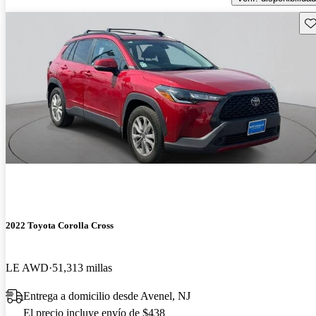
Gu
2022 Toyota Corolla Cross
LE AWD
51,313 millas
Entrega a domicilio desde Avenel, NJ
El precio incluye envío de $438