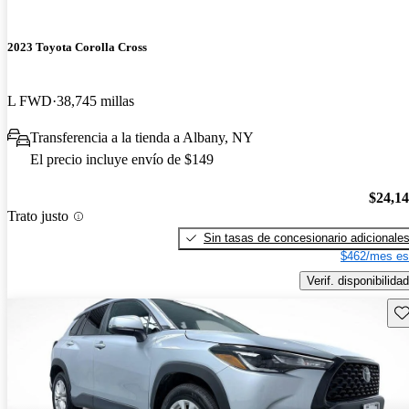
2023 Toyota Corolla Cross
L FWD
38,745 millas
Transferencia a la tienda a Albany, NY
El precio incluye envío de $149
$24,1
Trato justo
Sin tasas de concesionario adicionale
$462/mes es
Verif. disponibilidad
Gu