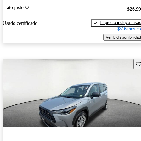
Trato justo
$26,9
El precio incluye tasa
Usado certificado
$516/mes es
Verif. disponibilidad
Gu