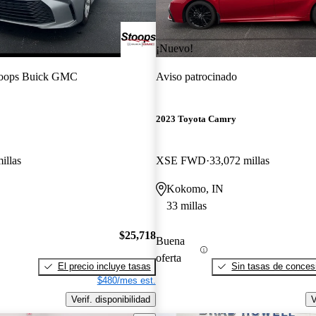
¡Nuevo!
oops Buick GMC
Aviso patrocinado
2023 Toyota Camry
illas
XSE FWD
33,072 millas
Kokomo, IN
33 millas
$25,718
Buena
oferta
El precio incluye tasas
Sin tasas de concesi
$480/mes est.
Verif. disponibilidad
V