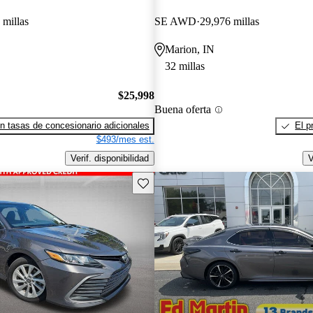
 millas
SE AWD
29,976 millas
Marion, IN
32 millas
$25,998
Buena oferta
n tasas de concesionario adicionales
El p
$493/mes est.
Verif. disponibilidad
V
Guarda este Aviso