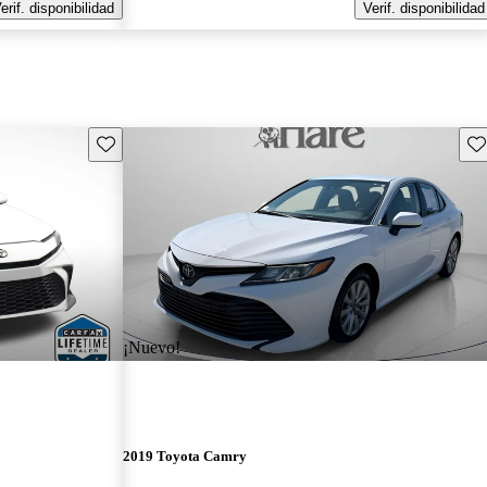
erif. disponibilidad
Verif. disponibilidad
Guarda este Aviso
Gu
¡Nuevo!
2019 Toyota Camry