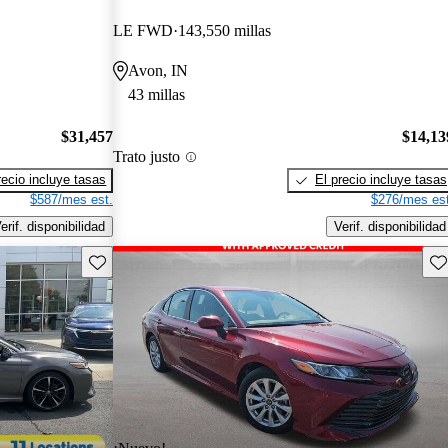
LE FWD
143,550 millas
Avon, IN
43 millas
$31,457
$14,13
Trato justo
recio incluye tasas
El precio incluye tasas
$587/mes est.
$276/mes est
erif. disponibilidad
Verif. disponibilidad
Guarda este Aviso
Gu