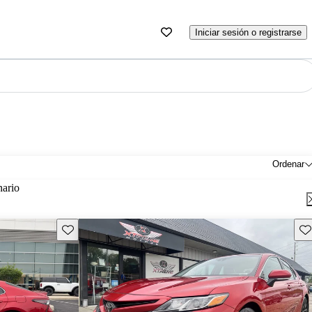
Iniciar sesión o registrarse
Ordenar
nario
Guarda este Aviso
Gu