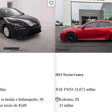
Guarda este Aviso
¡Nuevo!
2023 Toyota Camry
llas
XSE FWD
33,072 millas
 la tienda a Indianapolis, IN
Kokomo, IN
uye envío de $549
33 millas