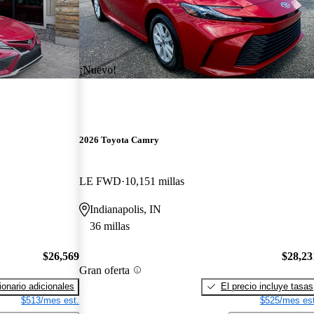
¡Nuevo!
2026 Toyota Camry
LE FWD
10,151 millas
Indianapolis, IN
36 millas
$26,569
$28,23
Gran oferta
onario adicionales
El precio incluye tasas
$513/mes est.
$525/mes est