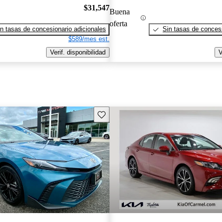
$31,547
Buena
oferta
n tasas de concesionario adicionales
Sin tasas de concesi
$589/mes est.
Verif. disponibilidad
V
Guarda este Aviso