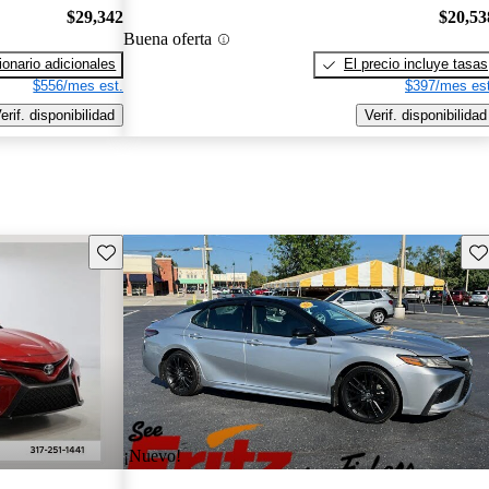
$29,342
$20,53
Buena oferta
onario adicionales
El precio incluye tasas
$556/mes est.
$397/mes est
erif. disponibilidad
Verif. disponibilidad
Guarda este Aviso
Gu
¡Nuevo!