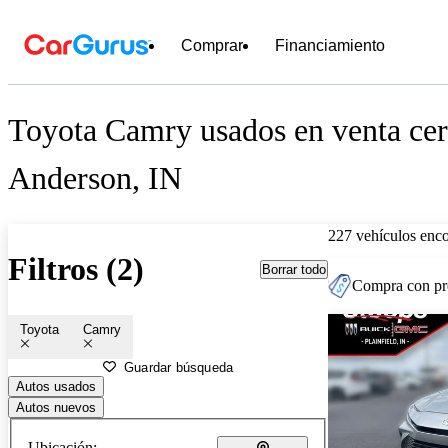
Comprar
Financiamiento
Toyota Camry usados en venta cer
Anderson, IN
227 vehículos enc
Filtros (2)
Borrar todo
Compra con pre
Toyota
Camry
Guardar búsqueda
Autos usados
Autos nuevos
Ubicación: