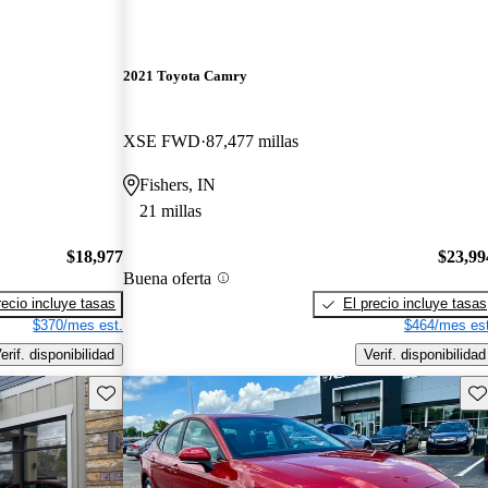
2021 Toyota Camry
XSE FWD
87,477 millas
Fishers, IN
21 millas
$18,977
$23,99
Buena oferta
recio incluye tasas
El precio incluye tasas
$370/mes est.
$464/mes est
erif. disponibilidad
Verif. disponibilidad
Guarda este Aviso
Gu