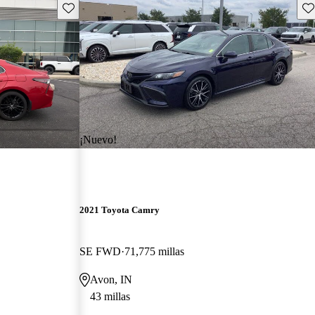
Guarda este Aviso
Gu
¡Nuevo!
2021 Toyota Camry
SE FWD
71,775 millas
Avon, IN
43 millas