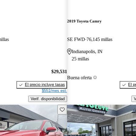
2019 Toyota Camry
illas
SE FWD
76,145 millas
Indianapolis, IN
25 millas
$29,531
Buena oferta
El precio incluye tasas
El p
$551/mes est.
Verif. disponibilidad
V
Guarda este Aviso