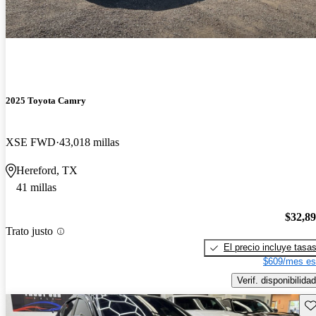
2025 Toyota Camry
XSE FWD
43,018 millas
Hereford, TX
41 millas
$32,8
Trato justo
El precio incluye tasa
$609/mes es
Verif. disponibilidad
Gu