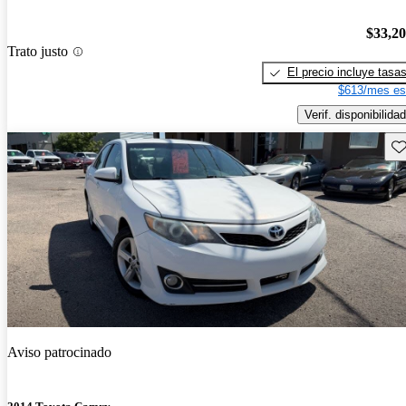
$33,2
Trato justo
El precio incluye tasa
$613/mes es
Verif. disponibilidad
Gu
Aviso patrocinado