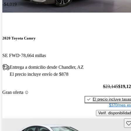
-$4,019
2020 Toyota Camry
SE FWD
78,664 millas
Entrega a domicilio desde Chandler, AZ
El precio incluye envío de $878
$23,145
$19,1
Gran oferta
El precio incluye tasa
$370/mes es
Verif. disponibilidad
Gu