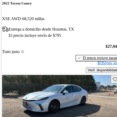
2022 Toyota Camry
XSE AWD
68,520 millas
Entrega a domicilio desde Houston, TX
El precio incluye envío de $795
$27,9
Trato justo
El precio incluye tasa
$535/mes es
Verif. disponibilidad
Gu