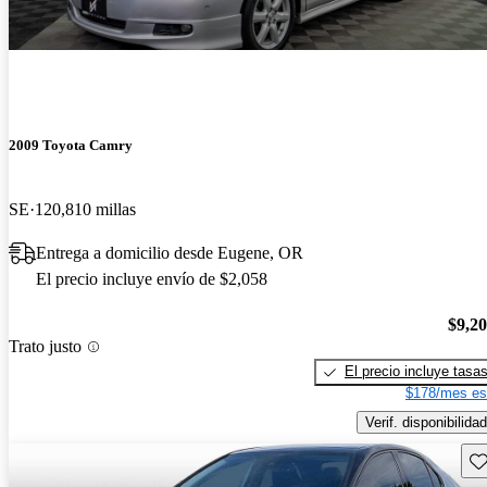
2009 Toyota Camry
SE
120,810 millas
Entrega a domicilio desde Eugene, OR
El precio incluye envío de $2,058
$9,2
Trato justo
El precio incluye tasa
$178/mes es
Verif. disponibilidad
Gu