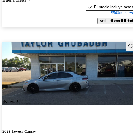
Buena oferta
El precio incluye tasa
$543/mes es
Verif. disponibilidad
Gu
¡Nuevo!
2023 Toyota Camry