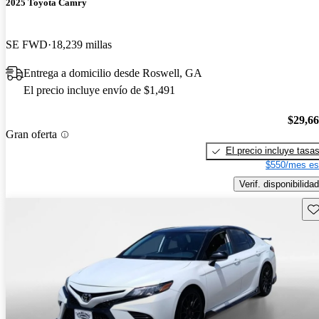
2025 Toyota Camry
SE FWD
18,239 millas
Entrega a domicilio desde Roswell, GA
El precio incluye envío de $1,491
$29,6
Gran oferta
El precio incluye tasa
$550/mes es
Verif. disponibilidad
Gu