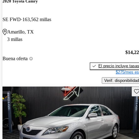
2020 Toyota Camry
SE FWD
163,562 millas
Amarillo, TX
3 millas
$14,2
Buena oferta
El precio incluye tasa
$275/mes es
Verif. disponibilidad
Gu