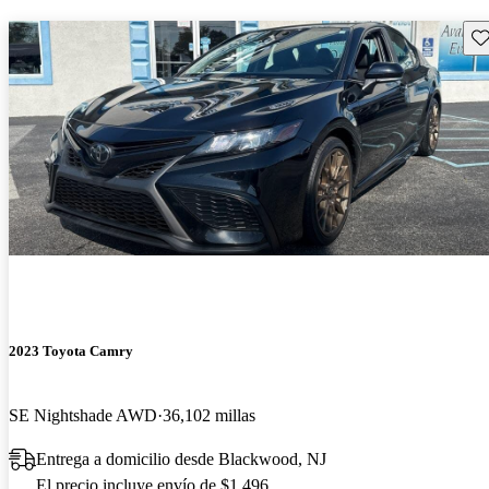
Gu
2023 Toyota Camry
SE Nightshade AWD
36,102 millas
Entrega a domicilio desde Blackwood, NJ
El precio incluye envío de $1,496