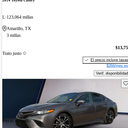
2014 Toyota Camry
L
123,064 millas
Amarillo, TX
3 millas
$13,7
Trato justo
El precio incluye tasa
$266/mes es
Verif. disponibilidad
Gu
Precio reducido