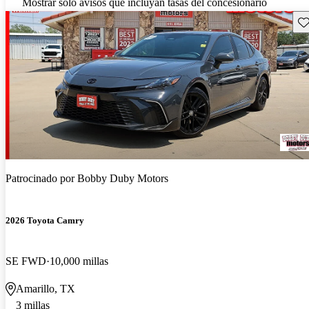
Mostrar solo avisos que incluyan tasas del concesionario
Gu
Patrocinado por
Bobby Duby Motors
2026 Toyota Camry
SE FWD
10,000 millas
Amarillo, TX
3 millas