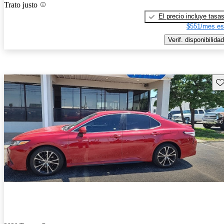
Trato justo
El precio incluye tasa
$551/mes es
Verif. disponibilidad
Gu