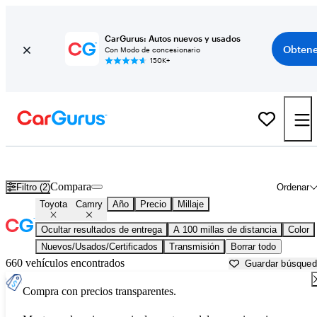
CarGurus: Autos nuevos y usados
Obtene
Con Modo de concesionario
150K+
Toyota Camry usados en venta cerca de
Amarillo, TX
Compara
Filtro (2)
Ordenar
Toyota
Camry
Año
Precio
Millaje
Ocultar resultados de entrega
A 100 millas de distancia
Color
Nuevos/Usados/Certificados
Transmisión
Borrar todo
660 vehículos encontrados
Guardar búsque
Compra con precios transparentes.