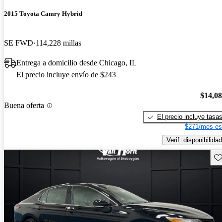
2015 Toyota Camry Hybrid
SE FWD
114,228 millas
Entrega a domicilio desde Chicago, IL
El precio incluye envío de $243
$14,0
Buena oferta
El precio incluye tasa
$271/mes es
Verif. disponibilidad
Gu