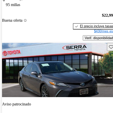
95 millas
$22,9
Buena oferta
El precio incluye tasa
$430/mes es
Verif. disponibilidad
Gu
Aviso patrocinado