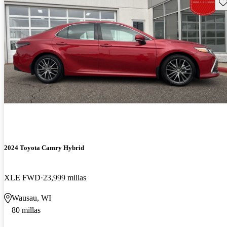
Gu
2024 Toyota Camry Hybrid
XLE FWD
23,999 millas
Wausau, WI
80 millas