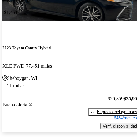
Precio reducido
-$1,451
2023 Toyota Camry Hybrid
XLE FWD
77,451 millas
Sheboygan, WI
51 millas
$26,859
$25,9
Buena oferta
El precio incluye tasa
$484/mes es
Verif. disponibilidad