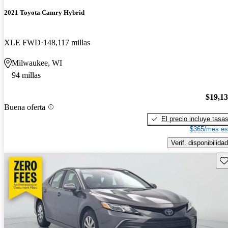
2021 Toyota Camry Hybrid
XLE FWD
148,117 millas
Milwaukee, WI
94 millas
$19,1
Buena oferta
El precio incluye tasa
$365/mes es
Verif. disponibilidad
Gu