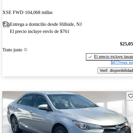
XSE FWD
104,068 millas
Entrega a domicilio desde Hillside, NJ
El precio incluye envío de $761
$25,0
Trato justo
El precio incluye tasa
$477/mes es
Verif. disponibilidad
Gu