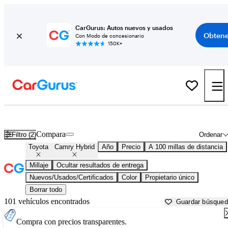
CarGurus: Autos nuevos y usados
Obtene
Con Modo de concesionario
150K+
Toyota Camry Hybrid usados en venta cerca de
Appleton, WI
Compara
Filtro (2)
Ordenar
Toyota
Camry Hybrid
Año
Precio
A 100 millas de distancia
Millaje
Ocultar resultados de entrega
Nuevos/Usados/Certificados
Color
Propietario único
Borrar todo
101 vehículos encontrados
Guardar búsque
Compra con precios transparentes.