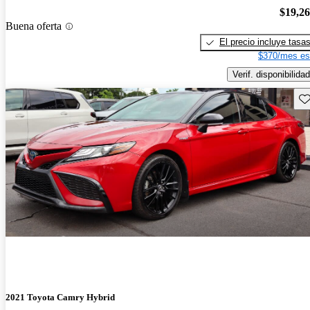
$19,2
Buena oferta
El precio incluye tasa
$370/mes es
Verif. disponibilidad
Gu
2021 Toyota Camry Hybrid