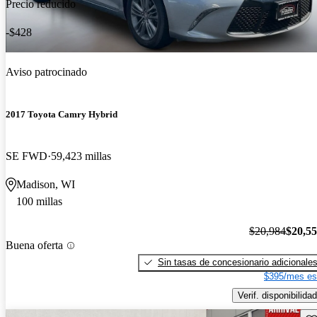
Precio reducido
-$428
Aviso patrocinado
2017 Toyota Camry Hybrid
SE FWD
59,423 millas
Madison, WI
100 millas
$20,984
$20,5
Buena oferta
Sin tasas de concesionario adicionale
$395/mes es
Verif. disponibilidad