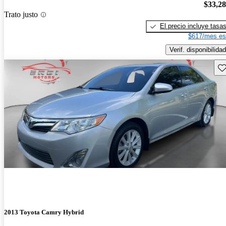
$33,2
Trato justo
El precio incluye tasa
$617/mes es
Verif. disponibilidad
Gu
2013 Toyota Camry Hybrid