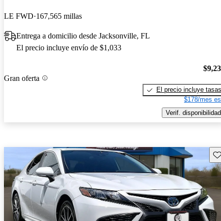
LE FWD
167,565 millas
Entrega a domicilio desde Jacksonville, FL
El precio incluye envío de $1,033
$9,2
Gran oferta
El precio incluye tasa
$178/mes es
Verif. disponibilidad
Gu