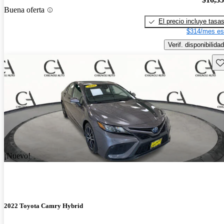
Buena oferta
El precio incluye tasa
$314/mes es
Verif. disponibilidad
Gu
¡Nuevo!
2022 Toyota Camry Hybrid