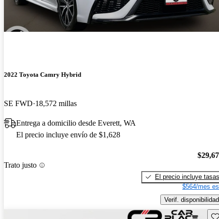
2022 Toyota Camry Hybrid
SE FWD
18,572 millas
Entrega a domicilio desde Everett, WA
El precio incluye envío de $1,628
$29,6
Trato justo
El precio incluye tasa
$564/mes es
Verif. disponibilidad
Gu