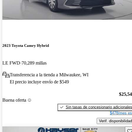
2023 Toyota Camry Hybrid
LE FWD
70,289 millas
Transferencia a la tienda a Milwaukee, WI
El precio incluye envío de $549
$25,5
Buena oferta
Sin tasas de concesionario adicionale
$478/mes es
Verif. disponibilidad
Gu