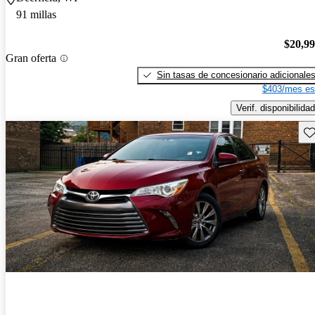
91 millas
$20,9
Gran oferta
Sin tasas de concesionario adicionale
$403/mes es
Verif. disponibilidad
Gu