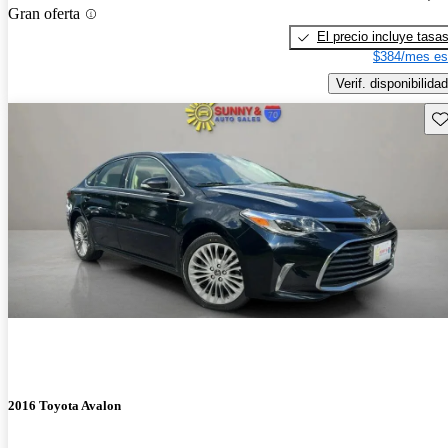
Gran oferta
El precio incluye tasa
$384/mes es
Verif. disponibilidad
Gu
2016 Toyota Avalon