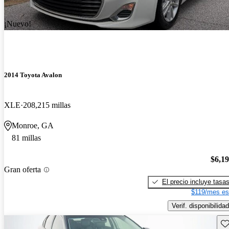
¡Nuevo!
2014 Toyota Avalon
XLE
208,215 millas
Monroe, GA
81 millas
$6,1
Gran oferta
El precio incluye tasa
$119/mes es
Verif. disponibilidad
Gu