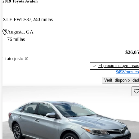
2019 Toyota Avalon
XLE FWD
87,240 millas
Augusta, GA
76 millas
$26,0
Trato justo
El precio incluye tasa
$498/mes es
Verif. disponibilidad
Gu