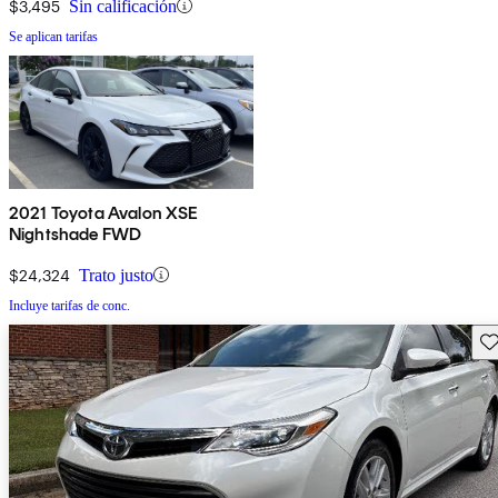
$3,495
Sin calificación
Se aplican tarifas
2021 Toyota Avalon XSE
Nightshade FWD
$24,324
Trato justo
Incluye tarifas de conc.
Gu