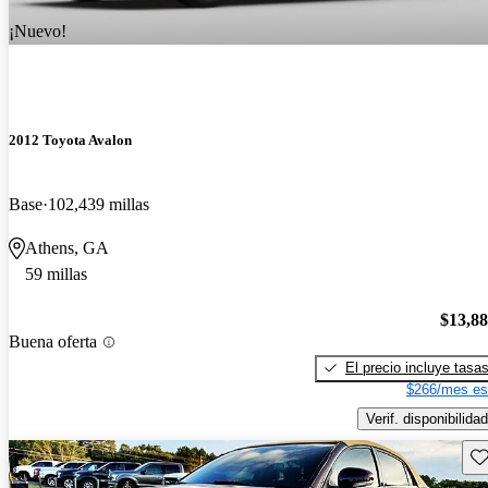
¡Nuevo!
2012 Toyota Avalon
Base
102,439 millas
Athens, GA
59 millas
$13,8
Buena oferta
El precio incluye tasa
$266/mes es
Verif. disponibilidad
Gu