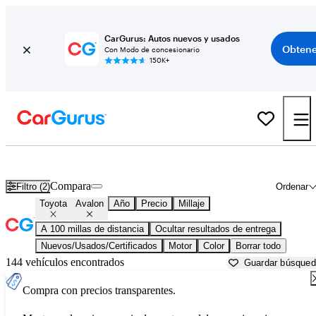
CarGurus: Autos nuevos y usados
Obtene
Con Modo de concesionario
150K+
Toyota Avalon usados en venta cerca de
Anderson, SC
Compara
Filtro (2)
Ordenar
Toyota
Avalon
Año
Precio
Millaje
A 100 millas de distancia
Ocultar resultados de entrega
Nuevos/Usados/Certificados
Motor
Color
Borrar todo
144 vehículos encontrados
Guardar búsque
Compra con precios transparentes.