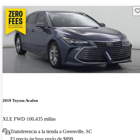
Gu
2019 Toyota Avalon
XLE FWD
100,435 millas
Transferencia a la tienda a Greenville, SC
El precio incluye envío de $899