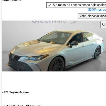
Sin tasas de concesionario adicionale
$340/mes es
Verif. disponibilidad
Gu
2020 Toyota Avalon