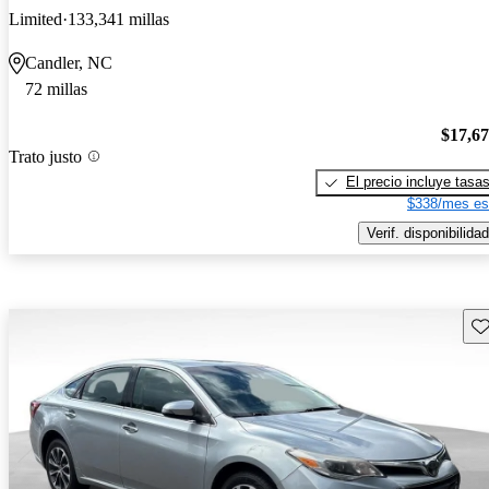
Limited
133,341 millas
Candler, NC
72 millas
$17,6
Trato justo
El precio incluye tasa
$338/mes es
Verif. disponibilidad
Gu