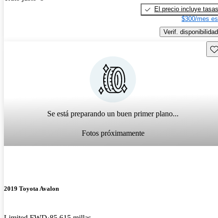
El precio incluye tasa
$300/mes es
Verif. disponibilidad
Gu
Se está preparando un buen primer plano...
Fotos próximamente
2019 Toyota Avalon
Limited FWD
85,615 millas