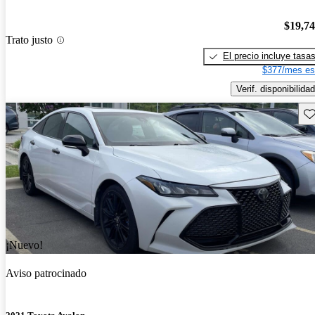
$19,7
Trato justo
El precio incluye tasa
$377/mes es
Verif. disponibilidad
Gu
¡Nuevo!
Aviso patrocinado