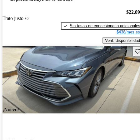
$22,8
Trato justo
Sin tasas de concesionario adicionale
$438/mes es
Verif. disponibilidad
Gu
¡Nuevo!