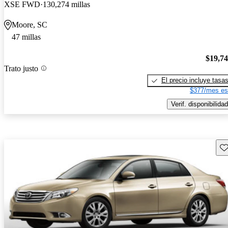
XSE FWD
130,274 millas
Moore, SC
47 millas
$19,7
Trato justo
El precio incluye tasa
$377/mes es
Verif. disponibilidad
Gu