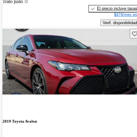
Trato justo
El precio incluye tasa
$474/mes es
Verif. disponibilidad
Gu
2019 Toyota Avalon