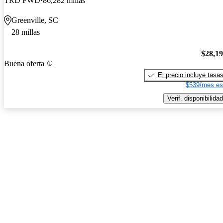
TRD FWD
86,282 millas
Greenville, SC
28 millas
$28,1
Buena oferta
El precio incluye tasa
$539/mes es
Verif. disponibilidad