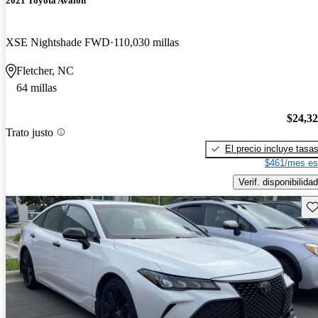
2021 Toyota Avalon
XSE Nightshade FWD
110,030 millas
Fletcher, NC
64 millas
$24,3
Trato justo
El precio incluye tasa
$461/mes es
Verif. disponibilidad
Gu