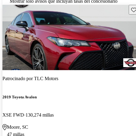
Mostrar solo avisos que incluyan tasas del concesionario
Gu
Patrocinado por
TLC Motors
2019 Toyota Avalon
XSE FWD
130,274 millas
Moore, SC
47 millas