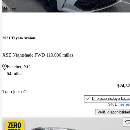
¡Nuevo!
2021 Toyota Avalon
XSE Nightshade FWD
110,030 millas
Fletcher, NC
64 millas
$24,3
Trato justo
El precio incluye tasa
$461/mes es
Verif. disponibilidad
Gu