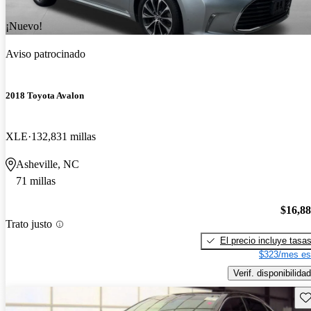
¡Nuevo!
Aviso patrocinado
2018 Toyota Avalon
XLE
132,831 millas
Asheville, NC
71 millas
$16,8
Trato justo
El precio incluye tasa
$323/mes es
Verif. disponibilidad
Gu