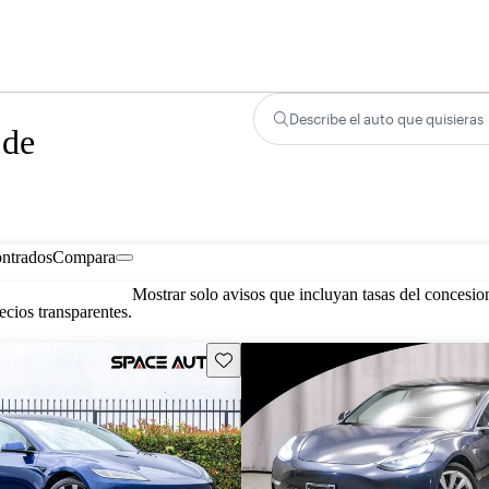
Describe el auto que quisieras
 de
ontrados
Compara
Mostrar solo avisos que incluyan tasas del concesio
cios transparentes.
Guarda este Aviso