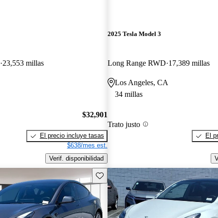
2025 Tesla Model 3
23,553 millas
Long Range RWD
17,389 millas
Los Angeles, CA
34 millas
$32,901
Trato justo
El precio incluye tasas
El p
$638/mes est.
Verif. disponibilidad
V
Guarda este Aviso