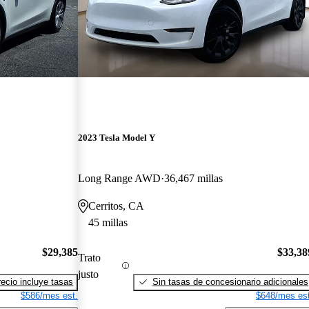
2023 Tesla Model Y
Long Range AWD
36,467 millas
Cerritos, CA
45 millas
$29,385
$33,38
Trato
justo
recio incluye tasas
Sin tasas de concesionario adicionales
$586/mes est.
$648/mes est