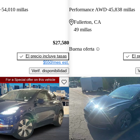
54,010 millas
Performance AWD
45,838 millas
Fullerton, CA
49 millas
$27,580
Buena oferta
El precio incluye tasas
El p
$550/mes est.
Verif. disponibilidad
V
Guarda este Aviso