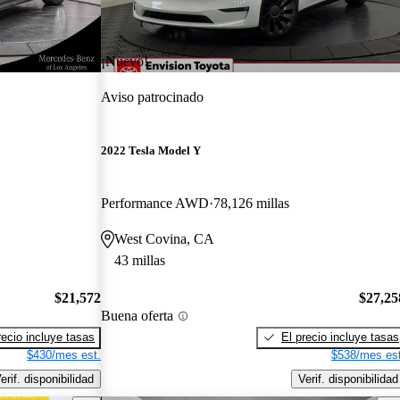
¡Nuevo!
Aviso patrocinado
2022 Tesla Model Y
Performance AWD
78,126 millas
West Covina, CA
43 millas
$21,572
$27,25
Buena oferta
recio incluye tasas
El precio incluye tasas
$430/mes est.
$538/mes est
erif. disponibilidad
Verif. disponibilidad