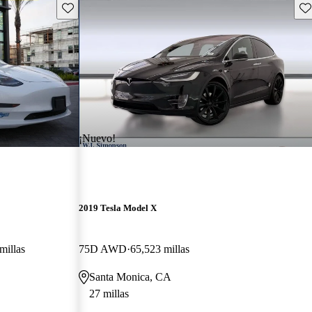
Guarda este Aviso
Gu
¡Nuevo!
2019 Tesla Model X
millas
75D AWD
65,523 millas
Santa Monica, CA
27 millas