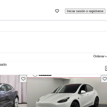
Iniciar sesión o registrarse
Ordenar
nario
Guarda este Aviso
Gu