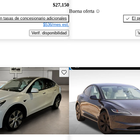
$27,150
Buena oferta
n tasas de concesionario adicionales
El p
$536/mes est.
Verif. disponibilidad
V
Guarda este Aviso