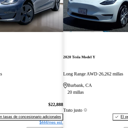
2020 Tesla Model Y
as
Long Range AWD
26,262 millas
Burbank, CA
20 millas
$22,888
Trato justo
n tasas de concesionario adicionales
El p
$444/mes est.