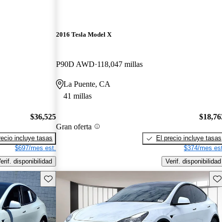
2016 Tesla Model X
P90D AWD
118,047 millas
La Puente, CA
41 millas
$36,525
$18,76
Gran oferta
recio incluye tasas
El precio incluye tasas
$697/mes est.
$374/mes est
erif. disponibilidad
Verif. disponibilidad
Guarda este Aviso
Gu