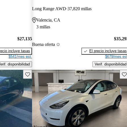
Long Range AWD
37,820 millas
Valencia, CA
3 millas
$27,135
$35,29
Buena oferta
recio incluye tasas
El precio incluye tasas
$541/mes est.
$679/mes est
erif. disponibilidad
Verif. disponibilidad
Guarda este Aviso
Gu