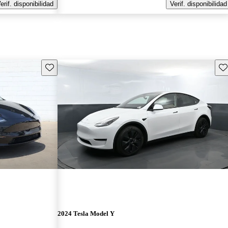
erif. disponibilidad
Verif. disponibilidad
Guarda este Aviso
Gu
2024 Tesla Model Y