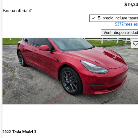
$19,2
Buena oferta
El precio incluye tasa
$377/mes es
Verif. disponibilidad
Gu
2022 Tesla Model 3