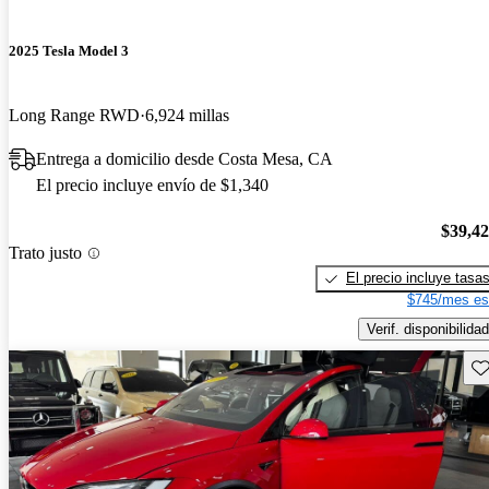
2025 Tesla Model 3
Long Range RWD
6,924 millas
Entrega a domicilio desde Costa Mesa, CA
El precio incluye envío de $1,340
$39,4
Trato justo
El precio incluye tasa
$745/mes es
Verif. disponibilidad
Gu