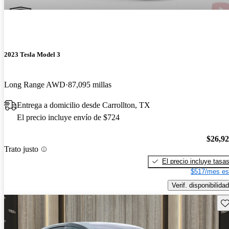
2023 Tesla Model 3
Long Range AWD
87,095 millas
Entrega a domicilio desde Carrollton, TX
El precio incluye envío de $724
$26,9
Trato justo
El precio incluye tasa
$517/mes es
Verif. disponibilidad
Gu