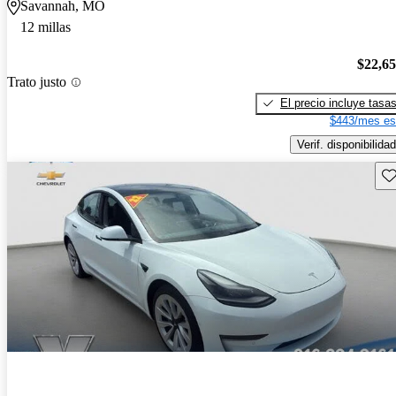
Savannah, MO
12 millas
$22,6
Trato justo
El precio incluye tasa
$443/mes es
Verif. disponibilidad
Gu