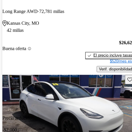
Long Range AWD
72,781 millas
Kansas City, MO
42 millas
$26,6
Buena oferta
El precio incluye tasa
$520/mes es
Verif. disponibilidad
Gu
Precio reducido
-$2,000