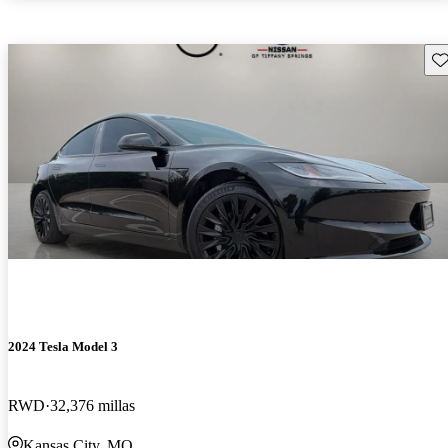
Gu
2024 Tesla Model 3
RWD
32,376 millas
Kansas City, MO