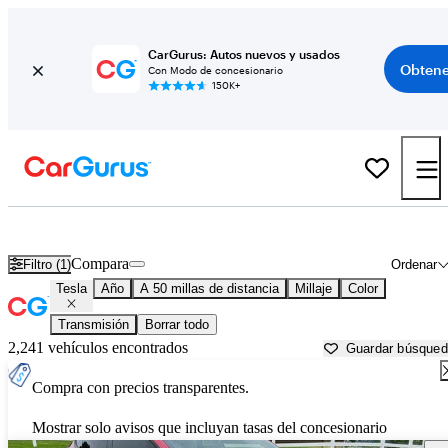
CarGurus: Autos nuevos y usados
Obtene
Con Modo de concesionario
150K+
Autos Tesla usados en venta cerca de
Saint Joseph, MO
Compara
Filtro (1)
Ordenar
Tesla
Año
A 50 millas de distancia
Millaje
Color
Transmisión
Borrar todo
2,241 vehículos encontrados
Guardar búsque
Compra con precios transparentes.
Mostrar solo avisos que incluyan tasas del concesionario