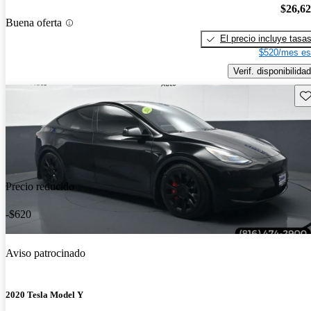
$26,6
Buena oferta
El precio incluye tasa
$520/mes es
Verif. disponibilidad
Gu
Precio reducido
-$620
Aviso patrocinado
2020 Tesla Model Y