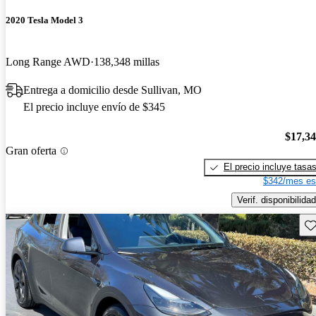
2020 Tesla Model 3
Long Range AWD
138,348 millas
Entrega a domicilio desde Sullivan, MO
El precio incluye envío de $345
$17,3
Gran oferta
El precio incluye tasa
$342/mes es
Verif. disponibilidad
Gu