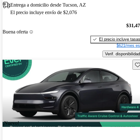
Entrega a domicilio desde Tucson, AZ
El precio incluye envío de $2,076
$31,4
Buena oferta
El precio incluye tasa
$621/mes es
Verif. disponibilidad
Gu
¡Nuevo!