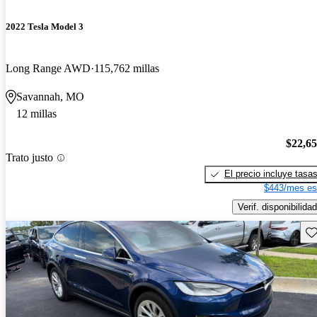
2022 Tesla Model 3
Long Range AWD
115,762 millas
Savannah, MO
12 millas
$22,6
Trato justo
El precio incluye tasa
$443/mes es
Verif. disponibilidad
Gu