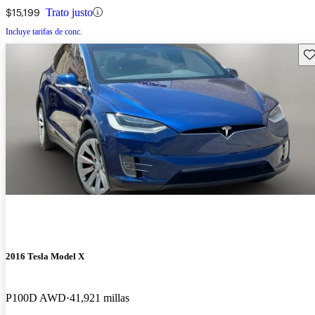
$15,199
Trato justo
Incluye tarifas de conc.
Gu
2016 Tesla Model X
P100D AWD
41,921 millas