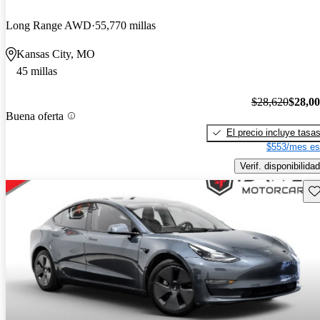
Long Range AWD
55,770 millas
Kansas City, MO
45 millas
$28,620
$28,0
Buena oferta
El precio incluye tasa
$553/mes es
Verif. disponibilidad
Gu