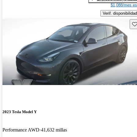
$1,088/mes es
Verif. disponibilidad
Gu
2023 Tesla Model Y
Performance AWD
41,632 millas