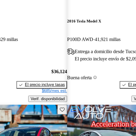
2016 Tesla Model X
829 millas
P100D AWD
41,921 millas
Entrega a domicilio desde Tucs
El precio incluye envío de $2,0
$36,124
Buena oferta
El precio incluye tasas
El p
$685/mes est.
Verif. disponibilidad
V
Guarda este Aviso