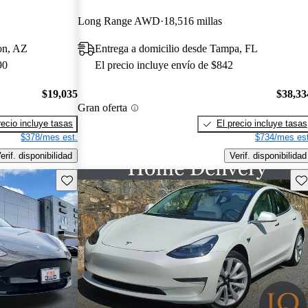
Long Range AWD
18,516 millas
on, AZ
Entrega a domicilio desde Tampa, FL
90
El precio incluye envío de $842
$19,035
$38,33
Gran oferta
recio incluye tasas
El precio incluye tasas
$378/mes est.
$734/mes est
erif. disponibilidad
Verif. disponibilidad
Guarda este Aviso
Gu