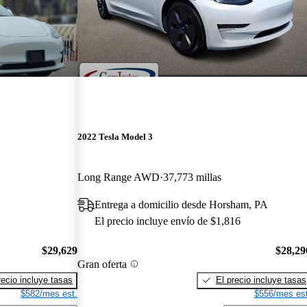
2022 Tesla Model 3
Long Range AWD
37,773 millas
Entrega a domicilio desde Horsham, PA
El precio incluye envío de $1,816
$29,629
$28,29
Gran oferta
recio incluye tasas
El precio incluye tasas
$582/mes est.
$556/mes est