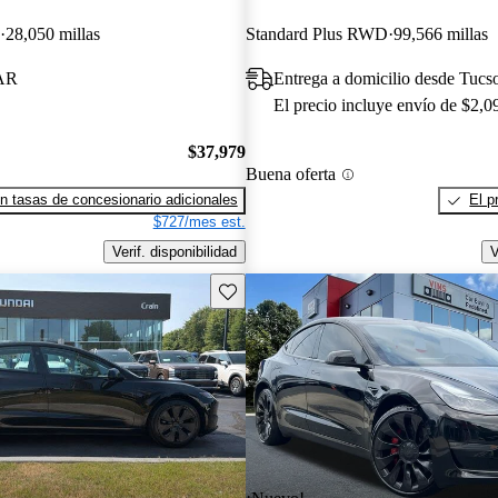
28,050 millas
Standard Plus RWD
99,566 millas
 AR
Entrega a domicilio desde Tucs
El precio incluye envío de $2,0
$37,979
Buena oferta
n tasas de concesionario adicionales
El p
$727/mes est.
Verif. disponibilidad
V
Guarda este Aviso