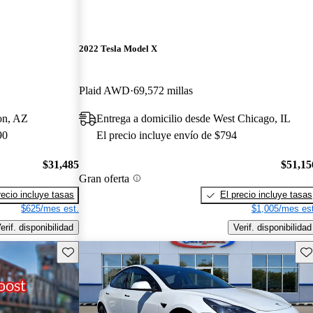
2022 Tesla Model X
Plaid AWD
69,572 millas
on, AZ
Entrega a domicilio desde West Chicago, IL
90
El precio incluye envío de $794
$31,485
$51,15
Gran oferta
recio incluye tasas
El precio incluye tasas
$625/mes est.
$1,005/mes est
erif. disponibilidad
Verif. disponibilidad
Guarda este Aviso
Gu