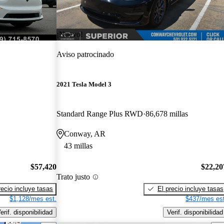
¡Nuevo!
Aviso patrocinado
2021 Tesla Model 3
Standard Range Plus RWD
86,678 millas
Conway, AR
43 millas
$57,420
$22,20
Trato justo
recio incluye tasas
El precio incluye tasas
$1,128/mes est.
$437/mes est
erif. disponibilidad
Verif. disponibilidad