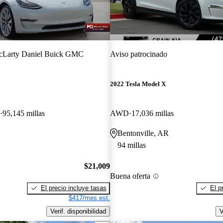
Larty Daniel Buick GMC
Aviso patrocinado
2022 Tesla Model X
95,145 millas
AWD
17,036 millas
Bentonville, AR
94 millas
$21,009
Buena oferta
El precio incluye tasas
El p
$417/mes est.
Verif. disponibilidad
V