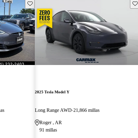
Guarda este Aviso
Gu
2025 Tesla Model Y
las
Long Range AWD
21,866 millas
Roger , AR
91 millas