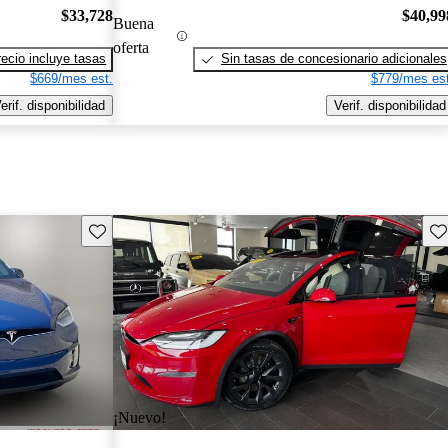
$33,728
$40,99
Buena
oferta
recio incluye tasas
Sin tasas de concesionario adicionales
$669/mes est.
$779/mes est
erif. disponibilidad
Verif. disponibilidad
Guarda este Aviso
Gu
¡Nuevo!