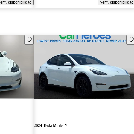
erif. disponibilidad
Verif. disponibilidad
Guarda este Aviso
Gu
2024 Tesla Model Y