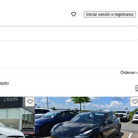
Iniciar sesión o registrarse
Ordenar
nario
Guarda este Aviso
Gu