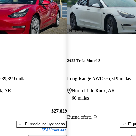
¡Nuevo!
2022 Tesla Model 3
39,399 millas
Long Range AWD
26,319 millas
ck, AR
North Little Rock, AR
60 millas
$27,629
Buena oferta
El precio incluye tasas
El p
$543/mes est.