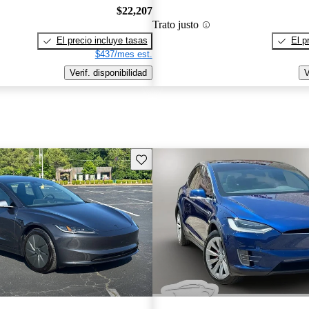
$22,207
Trato justo
El precio incluye tasas
El p
$437/mes est.
Verif. disponibilidad
V
Guarda este Aviso