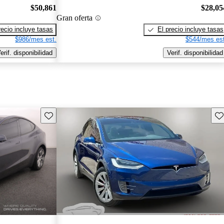
$50,861
$28,05
Gran oferta
recio incluye tasas
El precio incluye tasas
$986/mes est.
$544/mes est
erif. disponibilidad
Verif. disponibilidad
Guarda este Aviso
Gu