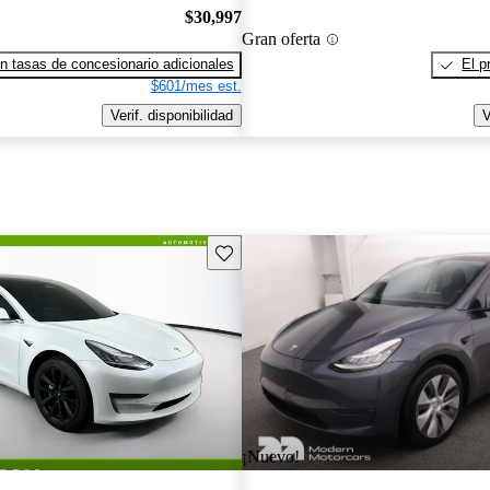
$30,997
Gran oferta
n tasas de concesionario adicionales
El p
$601/mes est.
Verif. disponibilidad
V
Guarda este Aviso
¡Nuevo!