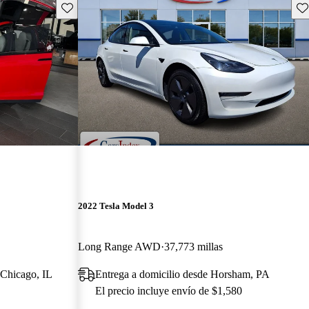
Guarda este Aviso
Gu
2022 Tesla Model 3
Long Range AWD
37,773 millas
 Chicago, IL
Entrega a domicilio desde Horsham, PA
El precio incluye envío de $1,580