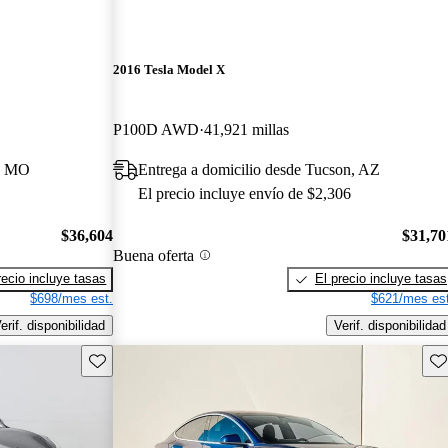
2016 Tesla Model X
P100D AWD
41,921 millas
a, MO
Entrega a domicilio desde Tucson, AZ
El precio incluye envío de $2,306
$36,604
$31,70
Buena oferta
recio incluye tasas
El precio incluye tasas
$698/mes est.
$621/mes est
erif. disponibilidad
Verif. disponibilidad
Guarda este Aviso
Gu