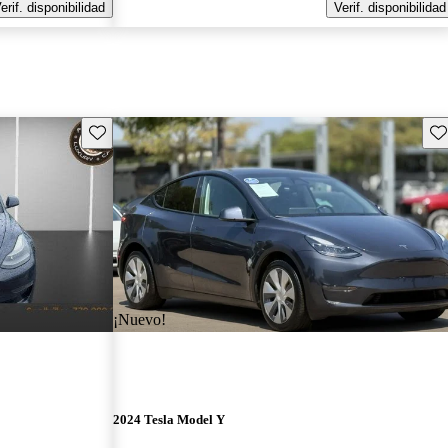
erif. disponibilidad
Verif. disponibilidad
Guarda este Aviso
Gu
¡Nuevo!
2024 Tesla Model Y