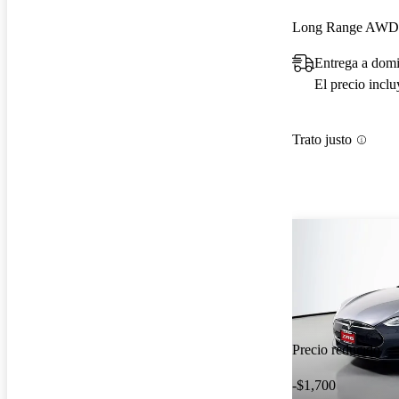
Long Range AWD
Entrega a domi
El precio incl
Trato justo
Precio reducido
-$1,700