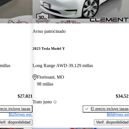
Aviso patrocinado
2023 Tesla Model Y
millas
Long Range AWD
39,129 millas
Florissant, MO
98 millas
$27,021
$34,52
Trato justo
recio incluye tasas
El precio incluye tasas
$525/mes est.
$658/mes est
erif. disponibilidad
Verif. disponibilidad