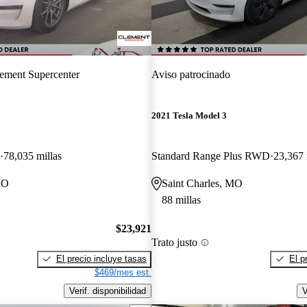
ement Supercenter
Aviso patrocinado
2021 Tesla Model 3
78,035 millas
Standard Range Plus RWD
23,367 
MO
Saint Charles, MO
88 millas
$23,921
Trato justo
El precio incluye tasas
El p
$469/mes est.
Verif. disponibilidad
V