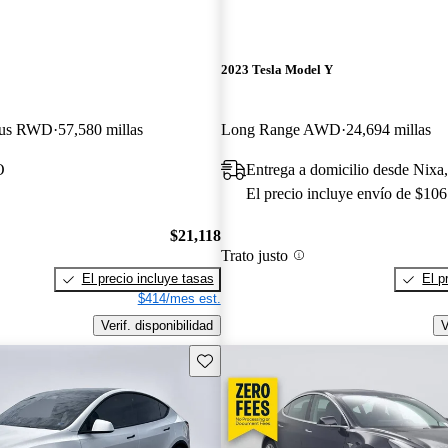
2023 Tesla Model Y
Plus RWD
57,580 millas
Long Range AWD
24,694 millas
O
Entrega a domicilio desde Nix
El precio incluye envío de $106
$21,118
Trato justo
El precio incluye tasas
El p
$414/mes est.
Verif. disponibilidad
V
Guarda este Aviso