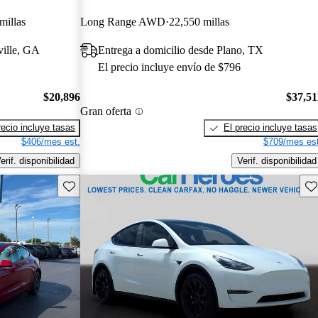
millas
Long Range AWD
22,550 millas
ville, GA
Entrega a domicilio desde Plano, TX
El precio incluye envío de $796
$20,896
$37,51
Gran oferta
recio incluye tasas
El precio incluye tasas
$406/mes est.
$709/mes est
erif. disponibilidad
Verif. disponibilidad
Guarda este Aviso
Gu