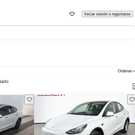
Iniciar sesión o registrarse
Ordenar
nario
Guarda este Aviso
Gu