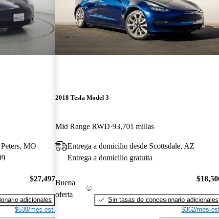
2018 Tesla Model 3
Mid Range RWD
93,701 millas
t Peters, MO
Entrega a domicilio desde Scottsdale, AZ
99
Entrega a domicilio gratuita
$27,497
$18,50
Buena
oferta
onario adicionales
Sin tasas de concesionario adicionales
$539/mes est.
$362/mes est