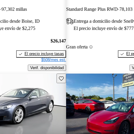
97,302 millas
Standard Range Plus RWD
78,103 
cilio desde Boise, ID
Entrega a domicilio desde Snell
uye envío de $2,275
El precio incluye envío de $777
$26,147
Gran oferta
El precio incluye tasas
El p
$508/mes est.
Verif. disponibilidad
V
Guarda este Aviso