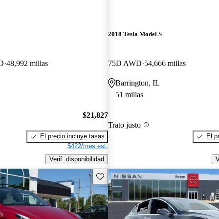
2018 Tesla Model S
WD
48,992 millas
75D AWD
54,666 millas
Barrington, IL
51 millas
$21,827
Trato justo
El precio incluye tasas
El p
$422/mes est.
Verif. disponibilidad
V
Guarda este Aviso