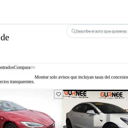
Describe el auto que quisieras
 de
ontrados
Compara
Mostrar solo avisos que incluyan tasas del concesio
cios transparentes.
Guarda este Aviso