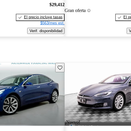
$29,412
Gran oferta
El precio incluye tasas
El p
$563/mes est.
Verif. disponibilidad
V
Guarda este Aviso
¡Nuevo!