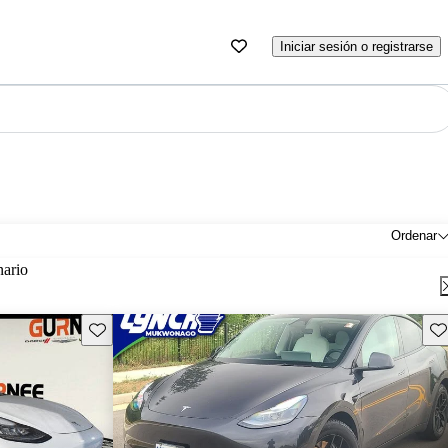
Iniciar sesión o registrarse
Ordenar
nario
Guarda este Aviso
Gu