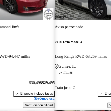
¡Nuevo!
amond Jim's
Aviso patrocinado
2018 Tesla Model 3
 AWD
94,447 millas
Long Range RWD
63,269 millas
Gurnee, IL
57 millas
$30,498
$29,495
Trato justo
El precio incluye tasas
El p
$570/mes est.
Verif. disponibilidad
V