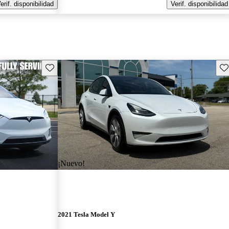
erif. disponibilidad
Verif. disponibilidad
Guarda este Aviso
Gu
¡Nuevo!
2021 Tesla Model Y