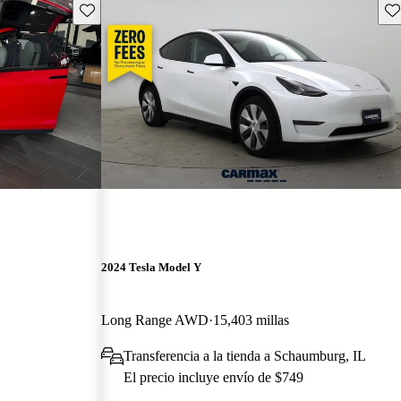
Guarda este Aviso
Gu
2024 Tesla Model Y
Long Range AWD
15,403 millas
Transferencia a la tienda a Schaumburg, IL
El precio incluye envío de $749