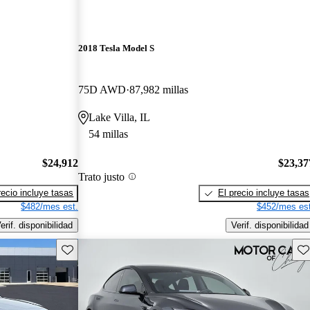
2018 Tesla Model S
75D AWD
87,982 millas
Lake Villa, IL
54 millas
$24,912
$23,37
Trato justo
recio incluye tasas
El precio incluye tasas
$482/mes est.
$452/mes est
erif. disponibilidad
Verif. disponibilidad
Guarda este Aviso
Gu