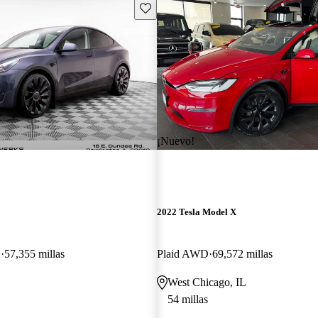
Guarda este Aviso
¡Nuevo!
2022 Tesla Model X
D
57,355 millas
Plaid AWD
69,572 millas
West Chicago, IL
54 millas