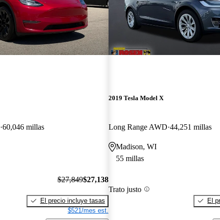
2019 Tesla Model X
60,046 millas
Long Range AWD
44,251 millas
Madison, WI
55 millas
$27,849
$27,138
Trato justo
El precio incluye tasas
El p
$521/mes est.