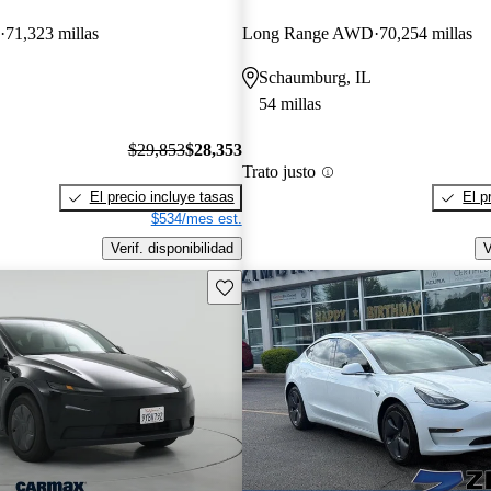
71,323 millas
Long Range AWD
70,254 millas
Schaumburg, IL
54 millas
$29,853
$28,353
Trato justo
El precio incluye tasas
El p
$534/mes est.
Verif. disponibilidad
V
Guarda este Aviso