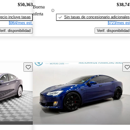
$50,363
$38,74
Buena
oferta
recio incluye tasas
Sin tasas de concesionario adicionales
$964/mes est.
$723/mes est
erif. disponibilidad
Verif. disponibilidad
Guarda este Aviso
Gu