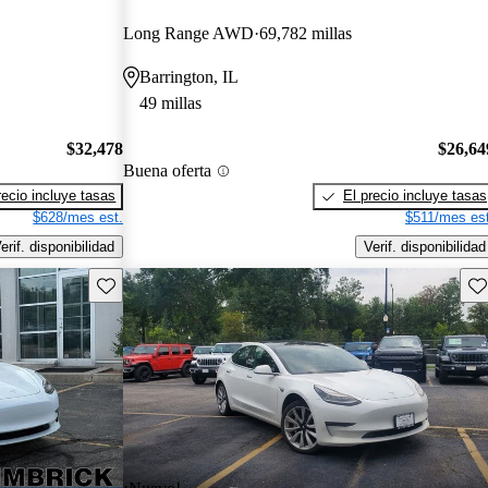
Long Range AWD
69,782 millas
Barrington, IL
49 millas
$32,478
$26,64
Buena oferta
recio incluye tasas
El precio incluye tasas
$628/mes est.
$511/mes est
erif. disponibilidad
Verif. disponibilidad
Guarda este Aviso
Gu