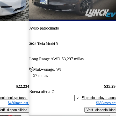
Aviso patrocinado
2024 Tesla Model Y
Long Range AWD
53,297 millas
Mukwonago, WI
57 millas
$22,234
$35,29
Buena oferta
recio incluye tasas
El precio incluye tasas
$430/mes est.
$659/mes est
erif. disponibilidad
Verif. disponibilidad