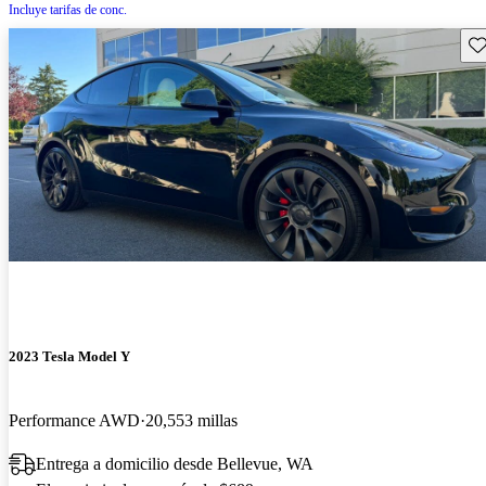
Incluye tarifas de conc.
Gu
2023 Tesla Model Y
Performance AWD
20,553 millas
Entrega a domicilio desde Bellevue, WA