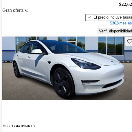
$22,6
Gran oferta
El precio incluye tasa
$362/mes es
Verif. disponibilidad
Gu
2022 Tesla Model 3