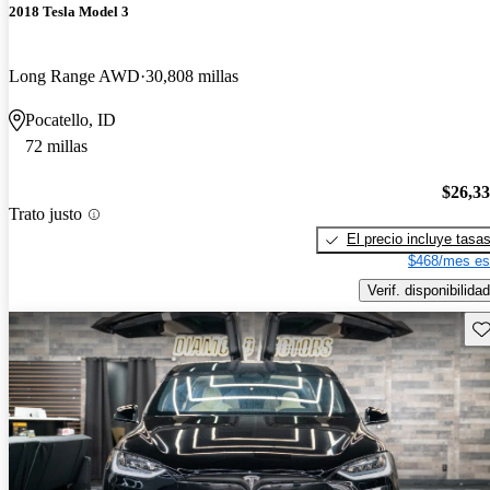
2018 Tesla Model 3
Long Range AWD
30,808 millas
Pocatello, ID
72 millas
$26,3
Trato justo
El precio incluye tasa
$468/mes es
Verif. disponibilidad
Gu