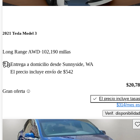
2021 Tesla Model 3
Long Range AWD
102,190 millas
Entrega a domicilio desde Sunnyside, WA
El precio incluye envío de $542
$20,7
Gran oferta
El precio incluye tasa
$314/mes es
Verif. disponibilidad
Gu