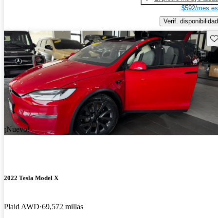
$592/mes es
Verif. disponibilidad
Gu
¡Nuevo!
2022 Tesla Model X
Plaid AWD
69,572 millas