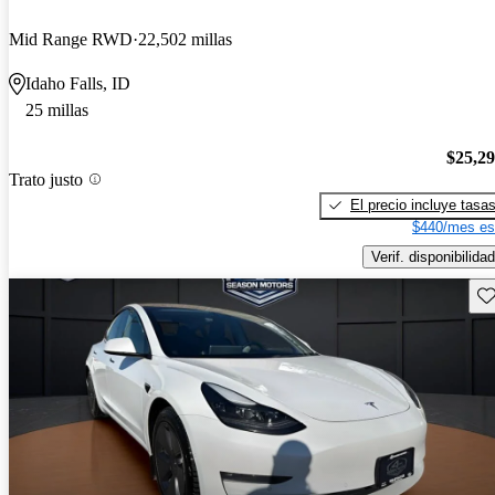
Mid Range RWD
22,502 millas
Idaho Falls, ID
25 millas
$25,2
Trato justo
El precio incluye tasa
$440/mes es
Verif. disponibilidad
Gu