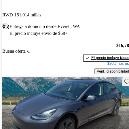
RWD
151,014 millas
Entrega a domicilio desde Everett, WA
El precio incluye envío de $587
$16,7
Buena oferta
El precio incluye tasa
$208/mes es
Verif. disponibilidad
Gu