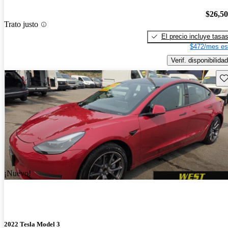
$26,5
Trato justo
El precio incluye tasa
$472/mes es
Verif. disponibilidad
Gu
¡Nuevo!
2022 Tesla Model 3