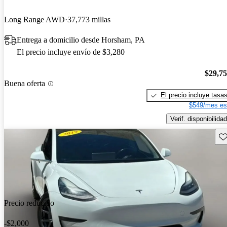
Long Range AWD
37,773 millas
Entrega a domicilio desde Horsham, PA
El precio incluye envío de $3,280
$29,7
Buena oferta
El precio incluye tasa
$549/mes es
Verif. disponibilidad
Gu
Precio reducido
-$2,000