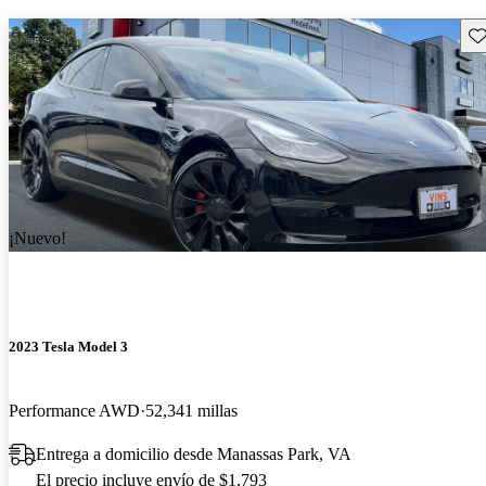
Gu
¡Nuevo!
2023 Tesla Model 3
Performance AWD
52,341 millas
Entrega a domicilio desde Manassas Park, VA
El precio incluye envío de $1,793