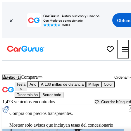
CarGurus: Autos nuevos y usados
Obtene
Con Modo de concesionario
150K+
Autos Tesla usados en venta cerca de
Rexburg, ID
Compara
Filtro (1)
Ordenar
Tesla
Año
A 100 millas de distancia
Millaje
Color
Transmisión
Borrar todo
1,473 vehículos encontrados
Guardar búsque
Compra con precios transparentes.
Mostrar solo avisos que incluyan tasas del concesionario