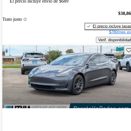
El precio incluye envío de $689
$38,8
Trato justo
El precio incluye tasa
$780/mes es
Verif. disponibilidad
Gu