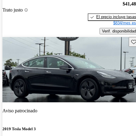
$41,4
Trato justo
El precio incluye tasa
$834/mes es
Verif. disponibilidad
Gu
Aviso patrocinado
2019 Tesla Model 3