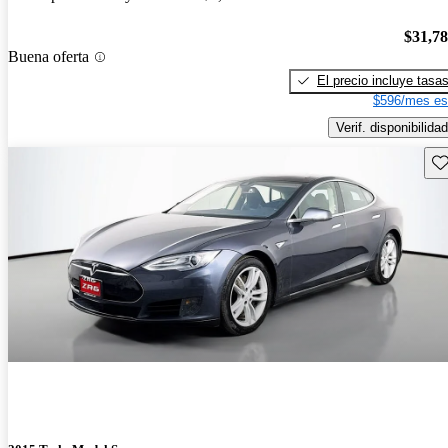
$31,7
Buena oferta
El precio incluye tasa
$596/mes es
Verif. disponibilidad
Gu