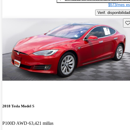
$573/mes es
Verif. disponibilidad
Gu
2018 Tesla Model S
P100D AWD
63,421 millas