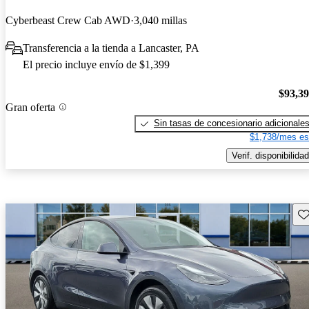
Cyberbeast Crew Cab AWD
3,040 millas
Transferencia a la tienda a Lancaster, PA
El precio incluye envío de $1,399
$93,3
Gran oferta
Sin tasas de concesionario adicionale
$1,738/mes es
Verif. disponibilidad
Gu