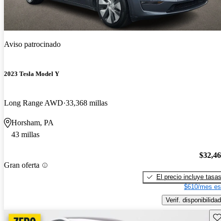
Aviso patrocinado
2023 Tesla Model Y
Long Range AWD
33,368 millas
Horsham, PA
43 millas
$32,4
Gran oferta
El precio incluye tasa
$610/mes es
Verif. disponibilidad
Gu