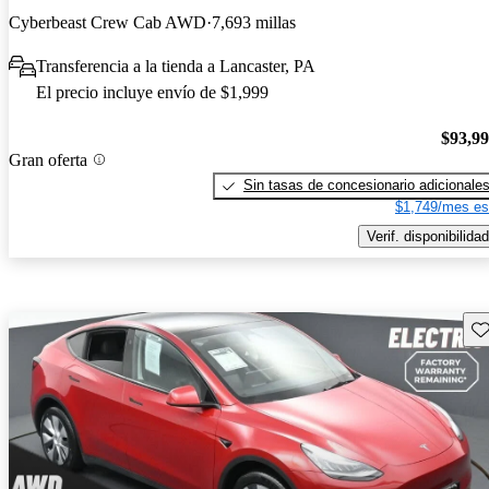
Cyberbeast Crew Cab AWD
7,693 millas
Transferencia a la tienda a Lancaster, PA
El precio incluye envío de $1,999
$93,9
Gran oferta
Sin tasas de concesionario adicionale
$1,749/mes es
Verif. disponibilidad
Gu