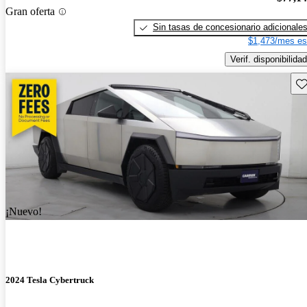
Gran oferta
Sin tasas de concesionario adicionale
$1,473/mes es
Verif. disponibilidad
Gu
¡Nuevo!
2024 Tesla Cybertruck