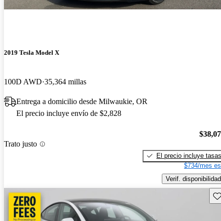
2019 Tesla Model X
100D AWD
35,364 millas
Entrega a domicilio desde Milwaukie, OR
El precio incluye envío de $2,828
$38,0
Trato justo
El precio incluye tasa
$734/mes es
Verif. disponibilidad
Gu