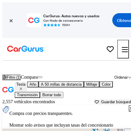
CarGurus: Autos nuevos y usados
Obtene
Con Modo de concesionario
150K+
Autos Tesla usados en venta cerca de
Reading, PA
Compara
Filtro (1)
Ordenar
Tesla
Año
A 50 millas de distancia
Millaje
Color
Transmisión
Borrar todo
2,557 vehículos encontrados
Guardar búsque
Compra con precios transparentes.
Mostrar solo avisos que incluyan tasas del concesionario