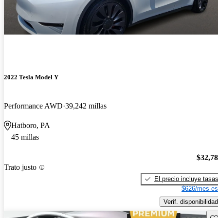
2022 Tesla Model Y
Performance AWD
39,242 millas
Hatboro, PA
45 millas
$32,7
Trato justo
El precio incluye tasa
$626/mes es
Verif. disponibilidad
Gu