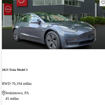
Gu
2023 Tesla Model 3
RWD
76,194 millas
Jenkintown, PA
45 millas