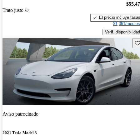
$55,4
Trato justo
El precio incluye tasa
$1,061/mes es
Verif. disponibilidad
Gu
Aviso patrocinado
2021 Tesla Model 3