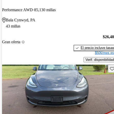
Performance AWD
85,130 millas
Bala Cynwyd, PA
43 millas
$26,4
Gran oferta
El precio incluye tasa
$506/mes es
Verif. disponibilidad
Gu