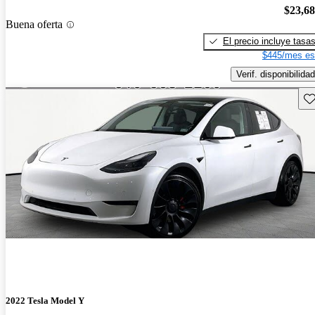
$23,6
Buena oferta
El precio incluye tasa
$445/mes es
Verif. disponibilidad
Gu
2022 Tesla Model Y