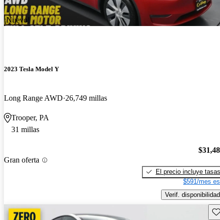
¡Nuevo!
2023 Tesla Model Y
Long Range AWD
26,749 millas
Trooper, PA
31 millas
$31,4
Gran oferta
El precio incluye tasa
$591/mes es
Verif. disponibilidad
Gu