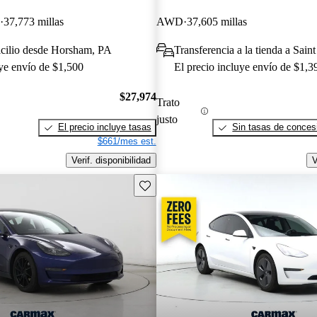
37,773 millas
AWD
37,605 millas
icilio desde Horsham, PA
Transferencia a la tienda a Sain
uye envío de $1,500
El precio incluye envío de $1,3
$27,974
Trato
justo
El precio incluye tasas
Sin tasas de concesi
$661/mes est.
Verif. disponibilidad
V
Guarda este Aviso