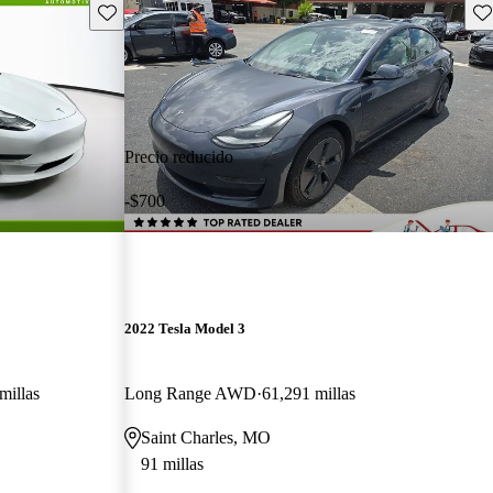
Guarda este Aviso
Gu
Precio reducido
-$700
2022 Tesla Model 3
millas
Long Range AWD
61,291 millas
Saint Charles, MO
91 millas