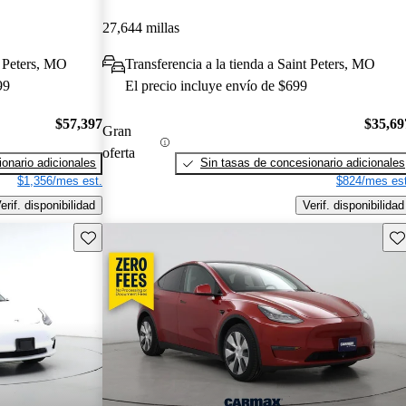
27,644 millas
t Peters, MO
Transferencia a la tienda a Saint Peters, MO
99
El precio incluye envío de $699
$57,397
$35,69
Gran
oferta
onario adicionales
Sin tasas de concesionario adicionales
$1,356/mes est.
$824/mes est
erif. disponibilidad
Verif. disponibilidad
Guarda este Aviso
Gu