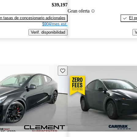
$39,197
Gran oferta
n tasas de concesionario adicionales
El p
$904/mes est.
Verif. disponibilidad
V
Guarda este Aviso