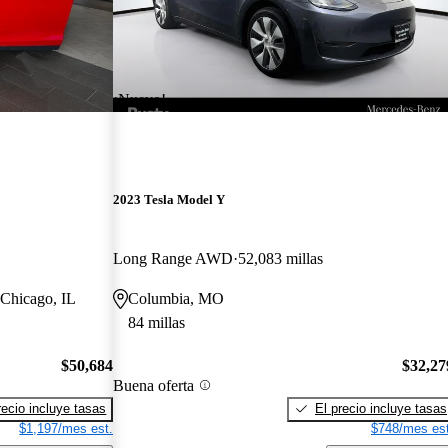
¡Nuevo!
2023 Tesla Model Y
Long Range AWD
52,083 millas
 Chicago, IL
Columbia, MO
84 millas
$50,684
$32,27
Buena oferta
recio incluye tasas
El precio incluye tasas
$1,197/mes est.
$748/mes est