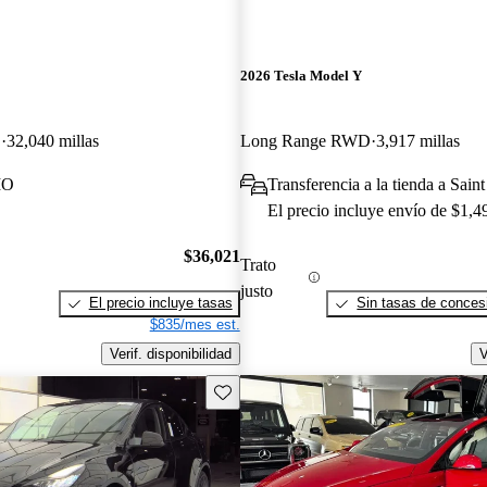
2026 Tesla Model Y
D
32,040 millas
Long Range RWD
3,917 millas
MO
Transferencia a la tienda a Sain
El precio incluye envío de $1,4
$36,021
Trato
justo
El precio incluye tasas
Sin tasas de concesi
$835/mes est.
Verif. disponibilidad
V
Guarda este Aviso