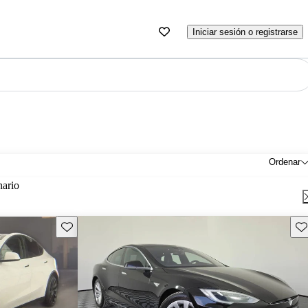
Iniciar sesión o registrarse
Ordenar
nario
Guarda este Aviso
Gu