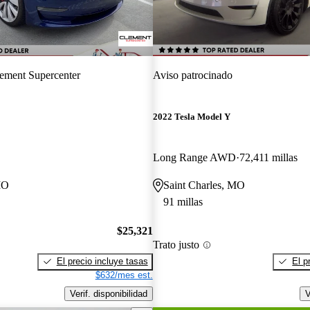
ement Supercenter
Aviso patrocinado
2022 Tesla Model Y
Long Range AWD
72,411 millas
MO
Saint Charles, MO
91 millas
$25,321
Trato justo
El precio incluye tasas
El p
$632/mes est.
Verif. disponibilidad
V