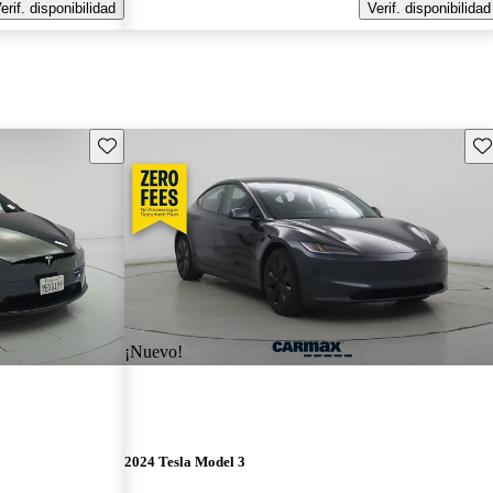
erif. disponibilidad
Verif. disponibilidad
Guarda este Aviso
Gu
¡Nuevo!
2024 Tesla Model 3