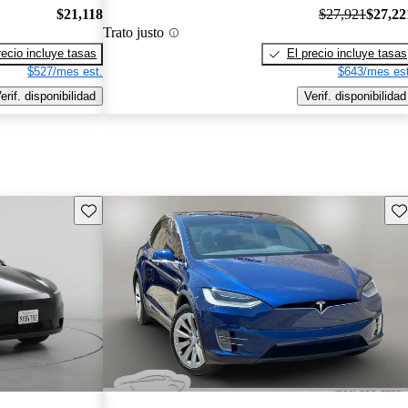
$21,118
$27,921
$27,22
Trato justo
recio incluye tasas
El precio incluye tasas
$527/mes est.
$643/mes est
erif. disponibilidad
Verif. disponibilidad
Guarda este Aviso
Gu