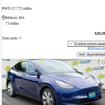
RWD
27,772 millas
Milford, MA
73 millas
$28,5
Trato justo
El precio incluye tasa
$516/mes es
Verif. disponibilidad
Gu