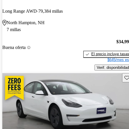
Long Range AWD
79,384 millas
North Hampton, NH
7 millas
$34,9
Buena oferta
El precio incluye tasa
$645/mes es
Verif. disponibilidad
Gu