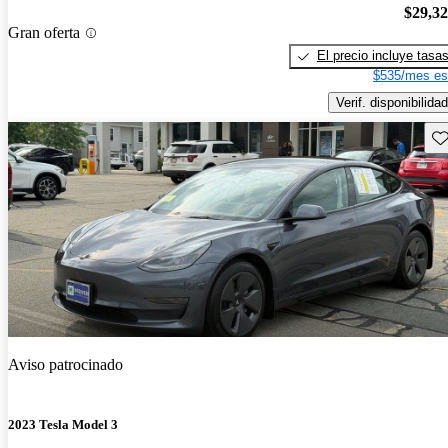
$29,3
Gran oferta
El precio incluye tasa
$535/mes es
Verif. disponibilidad
Gu
Aviso patrocinado
2023 Tesla Model 3