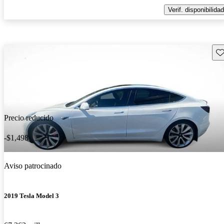
Verif. disponibilidad
Gu
Precio reducido
-$1,498
Aviso patrocinado
2019 Tesla Model 3