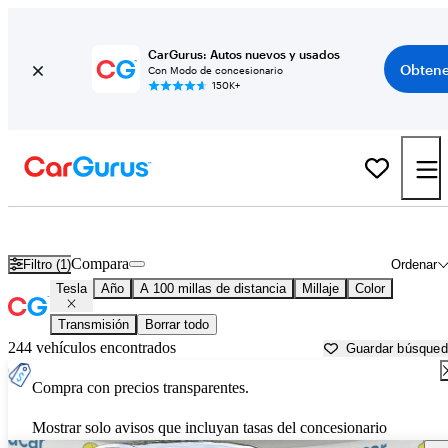
CarGurus: Autos nuevos y usados
Obtene
Con Modo de concesionario
150K+
Autos Tesla usados en venta cerca de
Portsmouth, NH
Compara
Filtro (1)
Ordenar
Tesla
Año
A 100 millas de distancia
Millaje
Color
Transmisión
Borrar todo
244 vehículos encontrados
Guardar búsque
Compra con precios transparentes.
Mostrar solo avisos que incluyan tasas del concesionario