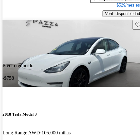
$529/mes es
Verif. disponibilidad
Gu
Precio reducido
-$758
2018 Tesla Model 3
Long Range AWD
105,000 millas