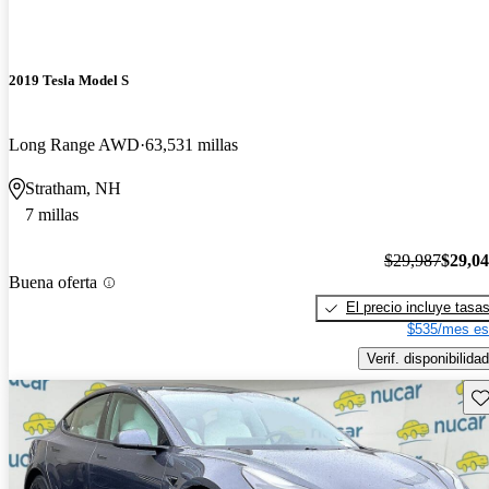
2019 Tesla Model S
Long Range AWD
63,531 millas
Stratham, NH
7 millas
$29,987
$29,0
Buena oferta
El precio incluye tasa
$535/mes es
Verif. disponibilidad
Gu