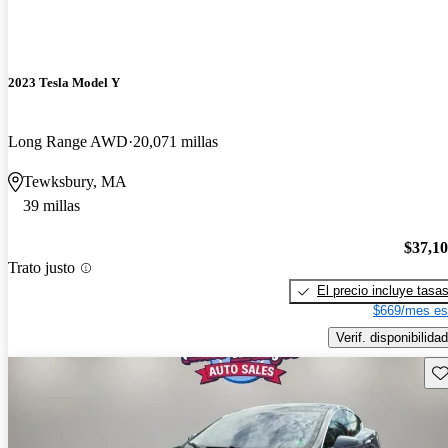
2023 Tesla Model Y
Long Range AWD
20,071 millas
Tewksbury, MA
39 millas
$37,1
Trato justo
El precio incluye tasa
$669/mes es
Verif. disponibilidad
Gu