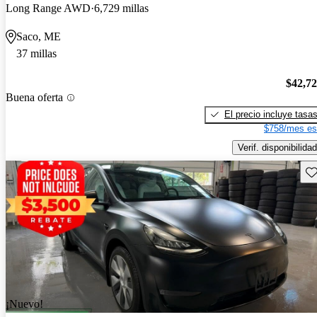
Long Range AWD
6,729 millas
Saco, ME
37 millas
$42,7
Buena oferta
El precio incluye tasa
$758/mes es
Verif. disponibilidad
Gu
¡Nuevo!