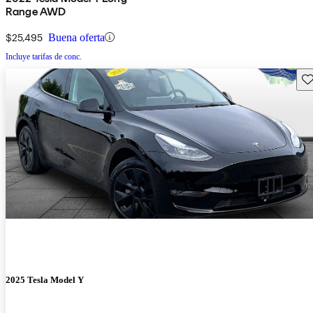
Range AWD
$25,495
Buena oferta
Incluye tarifas de conc.
Gu
2025 Tesla Model Y