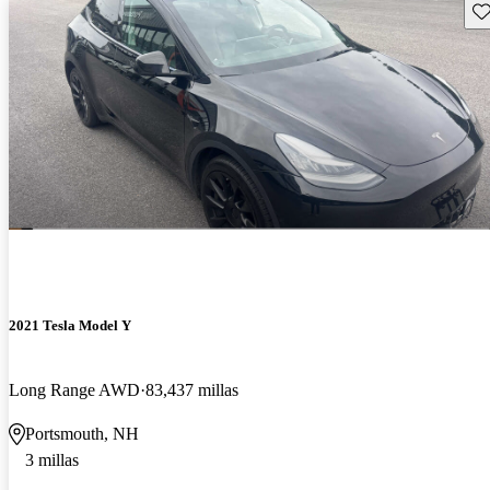
Gu
2021 Tesla Model Y
Long Range AWD
83,437 millas
Portsmouth, NH
3 millas