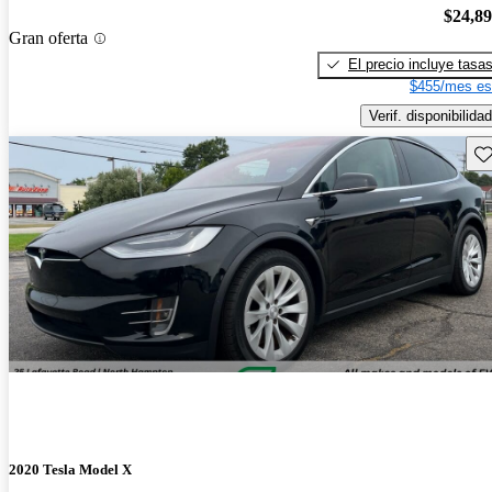
$24,8
Gran oferta
El precio incluye tasa
$455/mes es
Verif. disponibilidad
Gu
2020 Tesla Model X