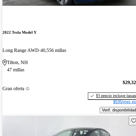
2022 Tesla Model Y
Long Range AWD
40,556 millas
Tilton, NH
47 millas
$29,3
Gran oferta
El precio incluye tasa
$535/mes es
Verif. disponibilidad
Gu