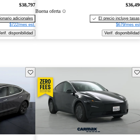
$38,797
$36,49
Buena oferta
onario adicionales
El precio incluye tasas
$722/mes est.
$679/mes est
erif. disponibilidad
Verif. disponibilidad
Guarda este Aviso
Gu