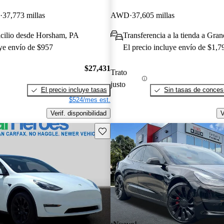
37,773 millas
AWD
37,605 millas
icilio desde Horsham, PA
Transferencia a la tienda a Gra
uye envío de $957
El precio incluye envío de $1,7
$27,431
Trato
justo
El precio incluye tasas
Sin tasas de concesi
$524/mes est.
Verif. disponibilidad
V
Guarda este Aviso