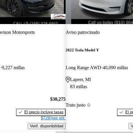
vison Motorsports
Aviso patrocinado
2022 Tesla Model Y
D
9,227 millas
Long Range AWD
40,090 millas
Lapeer, MI
83 millas
$38,275
Trato justo
El precio incluye tasas
El p
$719/mes est.
Verif. disponibilidad
V