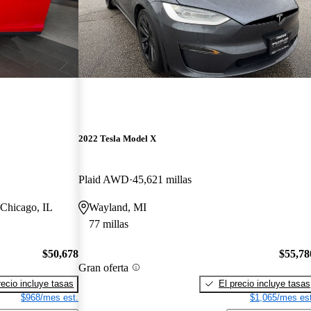
2022 Tesla Model X
Plaid AWD
45,621 millas
 Chicago, IL
Wayland, MI
77 millas
$50,678
$55,78
Gran oferta
recio incluye tasas
El precio incluye tasas
$968/mes est.
$1,065/mes est