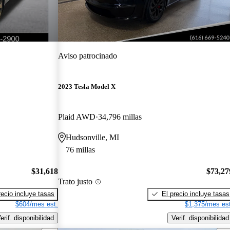
Aviso patrocinado
2023 Tesla Model X
Plaid AWD
34,796 millas
Hudsonville, MI
76 millas
$31,618
$73,27
Trato justo
recio incluye tasas
El precio incluye tasas
$604/mes est.
$1,375/mes est
erif. disponibilidad
Verif. disponibilidad