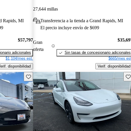
27,644 millas
nd Rapids, MI
Transferencia a la tienda a Grand Rapids, MI
99
El precio incluye envío de $699
$57,797
$35,69
Gran
oferta
onario adicionales
Sin tasas de concesionario adicionales
$1,104/mes est.
$665/mes est
erif. disponibilidad
Verif. disponibilidad
Guarda este Aviso
Gu