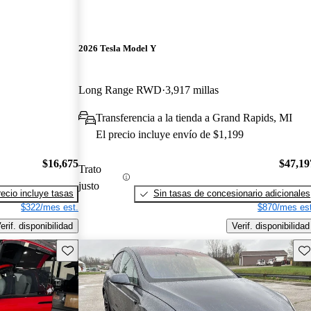
2026 Tesla Model Y
Long Range RWD
3,917 millas
Transferencia a la tienda a Grand Rapids, MI
El precio incluye envío de $1,199
$16,675
$47,19
Trato
justo
recio incluye tasas
Sin tasas de concesionario adicionales
$322/mes est.
$870/mes est
erif. disponibilidad
Verif. disponibilidad
Guarda este Aviso
Gu