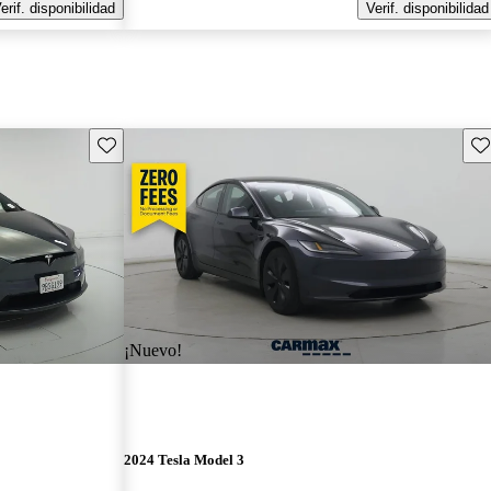
erif. disponibilidad
Verif. disponibilidad
Guarda este Aviso
Gu
¡Nuevo!
2024 Tesla Model 3