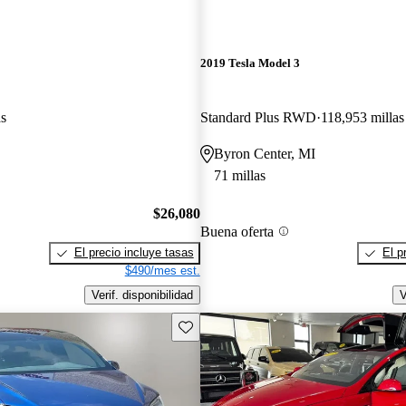
2019 Tesla Model 3
as
Standard Plus RWD
118,953 millas
Byron Center, MI
71 millas
$26,080
Buena oferta
El precio incluye tasas
El p
$490/mes est.
Verif. disponibilidad
V
Guarda este Aviso