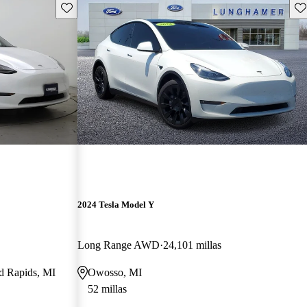
Guarda este Aviso
Gu
2024 Tesla Model Y
Long Range AWD
24,101 millas
nd Rapids, MI
Owosso, MI
52 millas