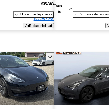
$35,383
Trato
justo
El precio incluye tasas
Sin tasas de concesi
$659/mes est.
Verif. disponibilidad
V
Guarda este Aviso