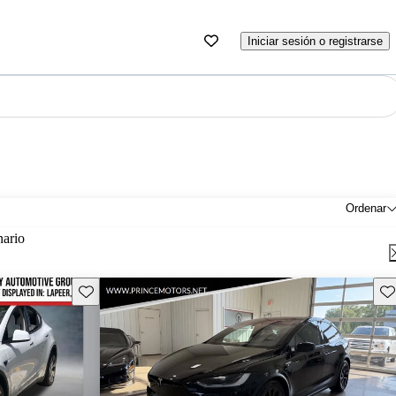
Iniciar sesión o registrarse
Ordenar
nario
Guarda este Aviso
Gu