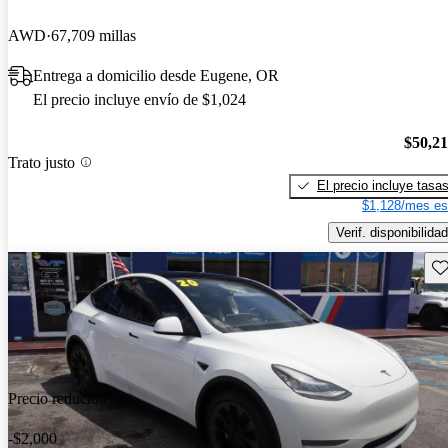
AWD
67,709 millas
Entrega a domicilio desde Eugene, OR
El precio incluye envío de $1,024
$50,2
Trato justo
El precio incluye tasa
$1,128/mes es
Verif. disponibilidad
Gu
Precio reducido
-$2,000