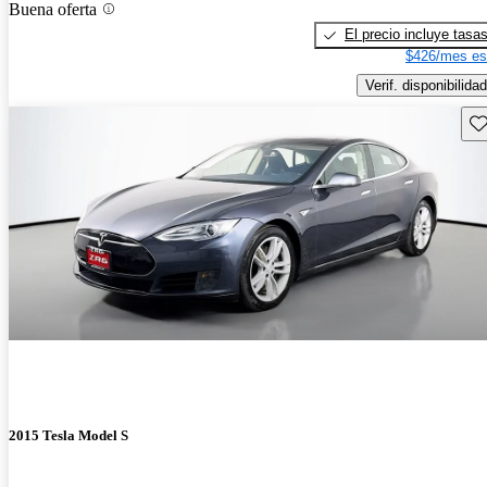
Buena oferta
El precio incluye tasa
$426/mes es
Verif. disponibilidad
Gu
2015 Tesla Model S