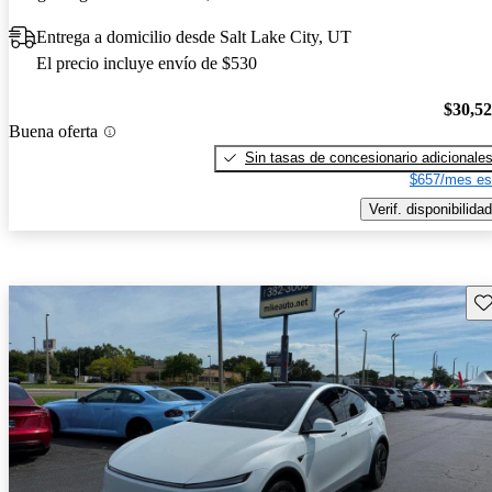
Entrega a domicilio desde Salt Lake City, UT
El precio incluye envío de $530
$30,5
Buena oferta
Sin tasas de concesionario adicionale
$657/mes es
Verif. disponibilidad
Gu