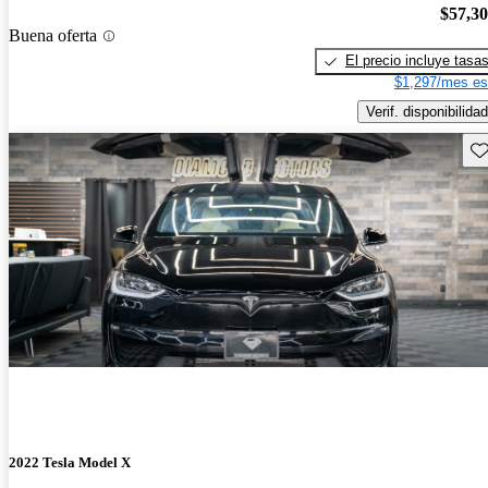
$57,3
Buena oferta
El precio incluye tasa
$1,297/mes es
Verif. disponibilidad
Gu
2022 Tesla Model X