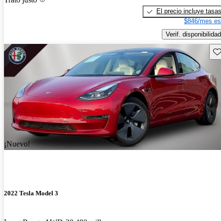
El precio incluye tasa
$846/mes es
Verif. disponibilidad
Gu
¡Nuevo!
2022 Tesla Model 3