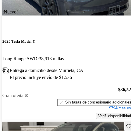
¡Nuevo!
2025 Tesla Model Y
Long Range AWD
38,913 millas
Entrega a domicilio desde Murrieta, CA
El precio incluye envío de $1,536
$36,5
Gran oferta
Sin tasas de concesionario adicionale
$794/mes es
Verif. disponibilidad
Gu