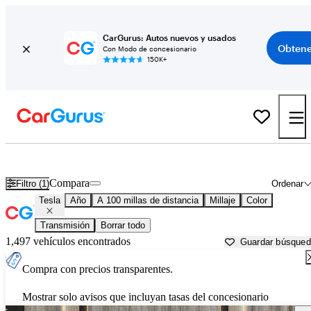
CarGurus: Autos nuevos y usados
Obtene
Con Modo de concesionario
150K+
Autos Tesla usados en venta cerca de
Kalispell, MT
Compara
Filtro (1)
Ordenar
Tesla
Año
A 100 millas de distancia
Millaje
Color
Transmisión
Borrar todo
1,497 vehículos encontrados
Guardar búsque
Compra con precios transparentes.
Mostrar solo avisos que incluyan tasas del concesionario