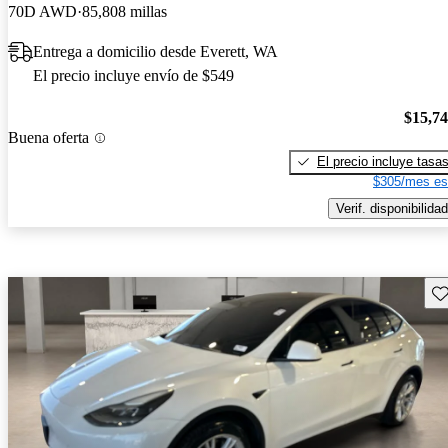
70D AWD
85,808 millas
Entrega a domicilio desde Everett, WA
El precio incluye envío de $549
$15,7
Buena oferta
El precio incluye tasa
$305/mes es
Verif. disponibilidad
Gu