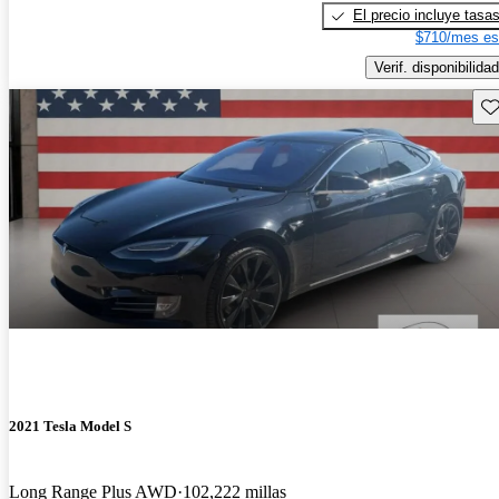
El precio incluye tasa
$710/mes es
Verif. disponibilidad
Gu
2021 Tesla Model S
Long Range Plus AWD
102,222 millas