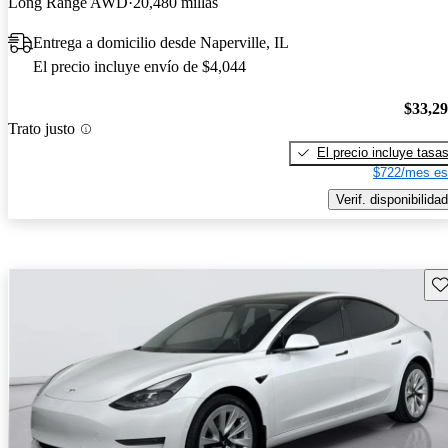
Long Range AWD
20,480 millas
Entrega a domicilio desde Naperville, IL
El precio incluye envío de $4,044
$33,2
Trato justo
El precio incluye tasa
$722/mes es
Verif. disponibilidad
Gu