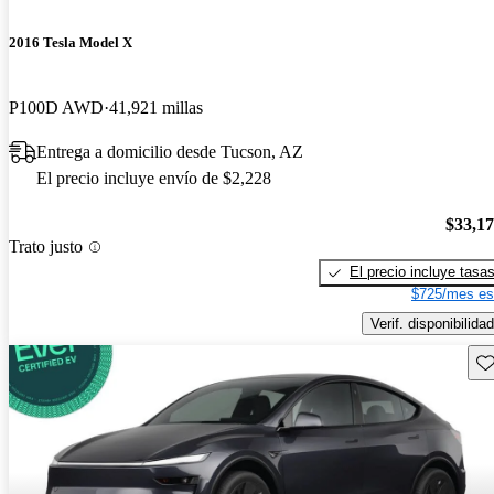
2016 Tesla Model X
P100D AWD
41,921 millas
Entrega a domicilio desde Tucson, AZ
El precio incluye envío de $2,228
$33,1
Trato justo
El precio incluye tasa
$725/mes es
Verif. disponibilidad
Gu