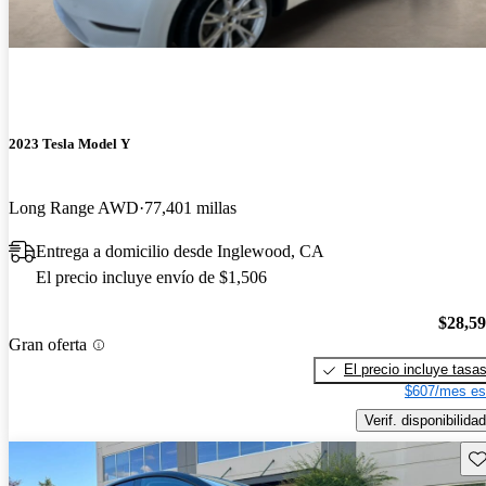
2023 Tesla Model Y
Long Range AWD
77,401 millas
Entrega a domicilio desde Inglewood, CA
El precio incluye envío de $1,506
$28,5
Gran oferta
El precio incluye tasa
$607/mes es
Verif. disponibilidad
Gu