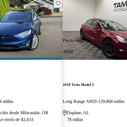
Guarda este Aviso
Precio reducido
-$500
2018 Tesla Model 3
4 millas
Long Range AWD
129,868 millas
icilio desde Milwaukie, OR
Daphne, AL
uye envío de $2,633
78 millas