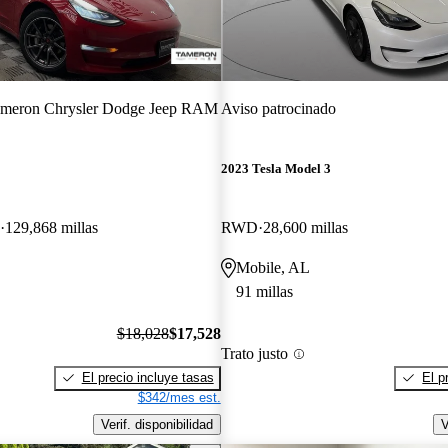
meron Chrysler Dodge Jeep RAM
Aviso patrocinado
2023 Tesla Model 3
129,868 millas
RWD
28,600 millas
Mobile, AL
91 millas
$18,028
$17,528
Trato justo
El precio incluye tasas
El p
$342/mes est.
Verif. disponibilidad
V