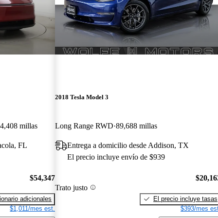
2018 Tesla Model 3
4,408 millas
Long Range RWD
89,688 millas
acola, FL
Entrega a domicilio desde Addison, TX
El precio incluye envío de $939
$54,347
$20,16
Trato justo
onario adicionales
El precio incluye tasas
$1,011/mes est.
$393/mes est