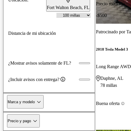
Precio reducido
Fort Walton Beach, FL
-$500
Patrocinado por
Ta
Distancia de mi ubicación
2018 Tesla Model 3
¿Mostrar avisos solamente de FL?
Long Range AWD
Daphne, AL
¿Incluir avisos con entrega?
78 millas
Marca y modelo
Buena oferta
Precio y pago