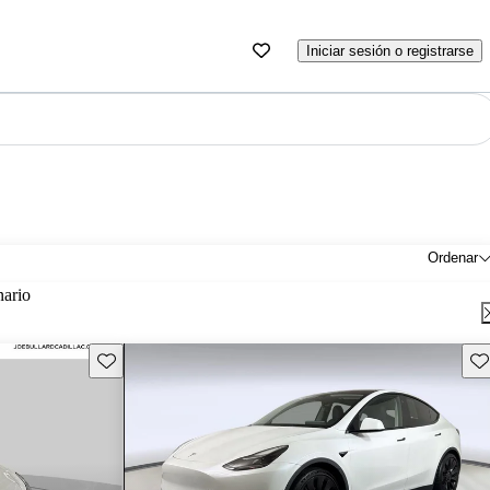
Iniciar sesión o registrarse
Ordenar
nario
Guarda este Aviso
Gu