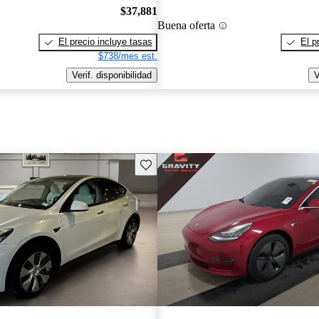
$37,881
Buena oferta
El precio incluye tasas
El p
$738/mes est.
Verif. disponibilidad
V
Guarda este Aviso