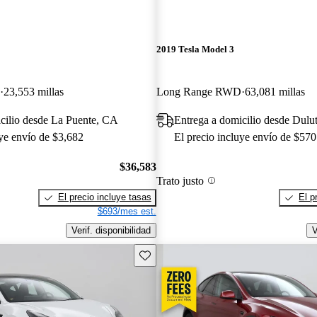
2019 Tesla Model 3
23,553 millas
Long Range RWD
63,081 millas
cilio desde La Puente, CA
Entrega a domicilio desde Dul
uye envío de $3,682
El precio incluye envío de $570
$36,583
Trato justo
El precio incluye tasas
El p
$693/mes est.
Verif. disponibilidad
V
Guarda este Aviso