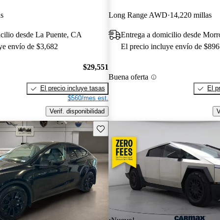
as
Long Range AWD
14,220 millas
cilio desde La Puente, CA
Entrega a domicilio desde Mor
uye envío de $3,682
El precio incluye envío de $896
$29,551
Buena oferta
El precio incluye tasas
El p
$560/mes est.
Verif. disponibilidad
V
Guarda este Aviso