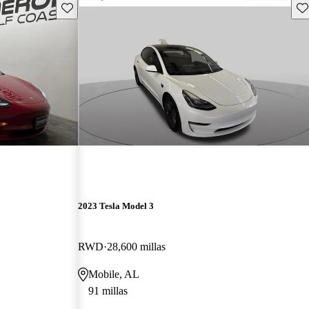
Guarda este Aviso
Gu
2023 Tesla Model 3
RWD
28,600 millas
Mobile, AL
91 millas