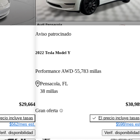
Aviso patrocinado
2022 Tesla Model Y
Performance AWD
55,783 millas
Pensacola, FL
38 millas
$29,664
$30,98
Gran oferta
recio incluye tasas
El precio incluye tasas
$562/mes est.
$598/mes est
erif. disponibilidad
Verif. disponibilidad