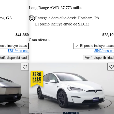
Long Range AWD
37,773 millas
row, GA
Entrega a domicilio desde Horsham, PA
El precio incluye envío de $1,633
$41,860
$28,10
Gran oferta
recio incluye tasas
El precio incluye tasas
$781/mes est.
$542/mes est
erif. disponibilidad
Verif. disponibilidad
Guarda este Aviso
Gu