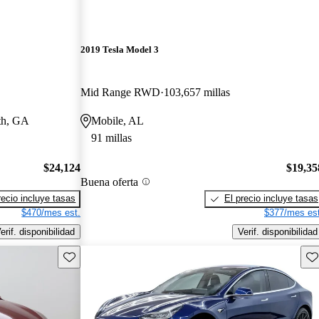
2019 Tesla Model 3
Mid Range RWD
103,657 millas
uth, GA
Mobile, AL
91 millas
$24,124
$19,35
Buena oferta
recio incluye tasas
El precio incluye tasas
$470/mes est.
$377/mes est
erif. disponibilidad
Verif. disponibilidad
Guarda este Aviso
Gu