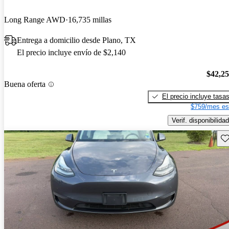
Long Range AWD
16,735 millas
Entrega a domicilio desde Plano, TX
El precio incluye envío de $2,140
$42,2
Buena oferta
El precio incluye tasa
$759/mes es
Verif. disponibilidad
Gu