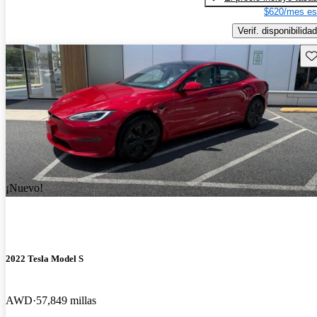
$620/mes es
Verif. disponibilidad
Gu
¡Nuevo!
2022 Tesla Model S
AWD
57,849 millas