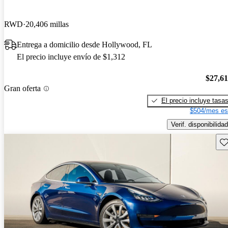
RWD
20,406 millas
Entrega a domicilio desde Hollywood, FL
El precio incluye envío de $1,312
$27,6
Gran oferta
El precio incluye tasa
$504/mes es
Verif. disponibilidad
Gu