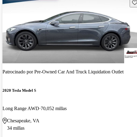
Gu
Patrocinado por
Pre-Owned Car And Truck Liquidation Outlet
2020 Tesla Model S
Long Range AWD
70,052 millas
Chesapeake, VA
34 millas