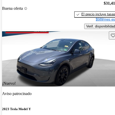
$31,4
Buena oferta
El precio incluye tasa
$589/mes es
Verif. disponibilidad
Gu
¡Nuevo!
Aviso patrocinado
2023 Tesla Model Y