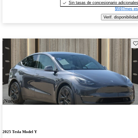
Sin tasas de concesionario adicionale
$597/mes es
Verif. disponibilidad
Gu
¡Nuevo!
2025 Tesla Model Y