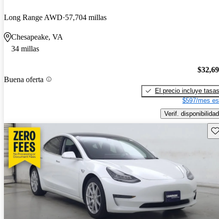
Long Range AWD
57,704 millas
Chesapeake, VA
34 millas
$32,6
Buena oferta
El precio incluye tasa
$597/mes es
Verif. disponibilidad
Gu