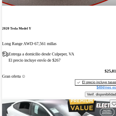
2020 Tesla Model Y
Long Range AWD
67,561 millas
Entrega a domicilio desde Culpeper, VA
El precio incluye envío de $267
$25,8
Gran oferta
El precio incluye tasa
$484/mes es
Verif. disponibilidad
Gu