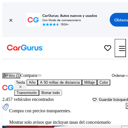
CarGurus: Autos nuevos y usados
Obtene
Con Modo de concesionario
150K+
Autos Tesla usados en venta cerca de
Elizabeth City, NC
Compara
Filtro (1)
Ordenar
Tesla
Año
A 50 millas de distancia
Millaje
Color
Transmisión
Borrar todo
2,457 vehículos encontrados
Guardar búsque
Compra con precios transparentes.
Mostrar solo avisos que incluyan tasas del concesionario