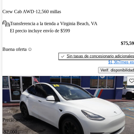
Crew Cab AWD
12,560 millas
Transferencia a la tienda a Virginia Beach, VA
El precio incluye envío de $599
$75,5
Buena oferta
Sin tasas de concesionario adicionale
$1,367/mes es
Verif. disponibilidad
Gu
Precio reducido
-$2,000