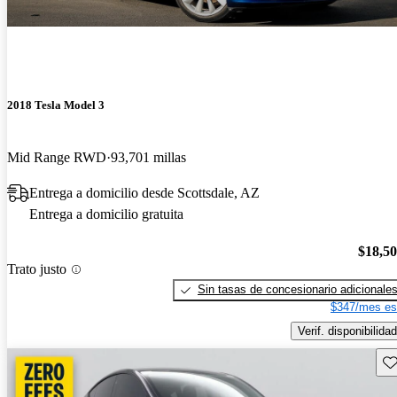
2018 Tesla Model 3
Mid Range RWD
93,701 millas
Entrega a domicilio desde Scottsdale, AZ
Entrega a domicilio gratuita
$18,5
Trato justo
Sin tasas de concesionario adicionale
$347/mes es
Verif. disponibilidad
Gu