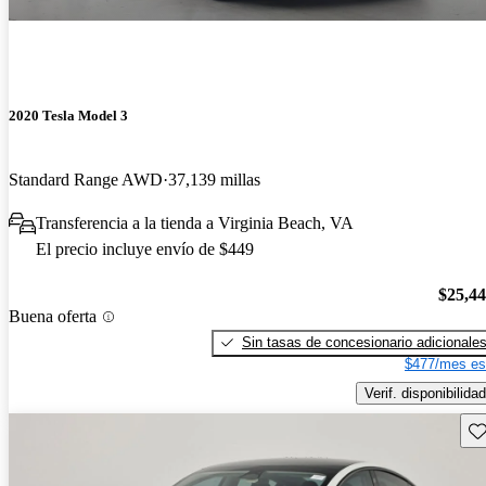
2020 Tesla Model 3
Standard Range AWD
37,139 millas
Transferencia a la tienda a Virginia Beach, VA
El precio incluye envío de $449
$25,4
Buena oferta
Sin tasas de concesionario adicionale
$477/mes es
Verif. disponibilidad
Gu