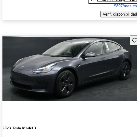
$897/mes es
Verif. disponibilidad
Gu
2023 Tesla Model 3