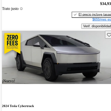
$34,9
Trato justo
El precio incluye tasa
$655/mes es
Verif. disponibilidad
Gu
¡Nuevo!
2024 Tesla Cybertruck