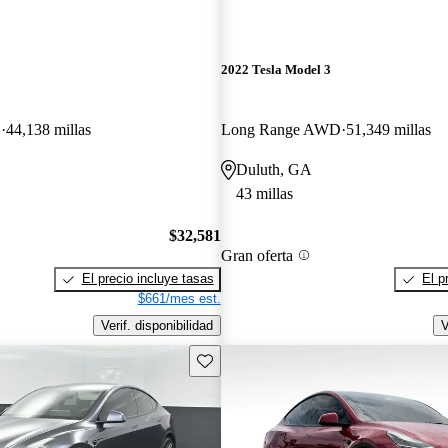
2022 Tesla Model 3
D
44,138 millas
Long Range AWD
51,349 millas
Duluth, GA
43 millas
$32,581
Gran oferta
El precio incluye tasas
El p
$661/mes est.
Verif. disponibilidad
V
Guarda este Aviso