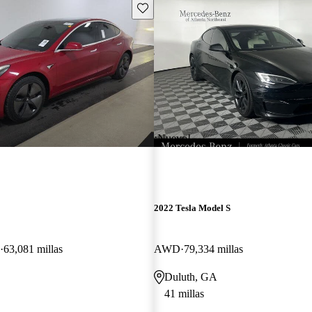
Guarda este Aviso
¡Nuevo!
2022 Tesla Model S
63,081 millas
AWD
79,334 millas
Duluth, GA
41 millas