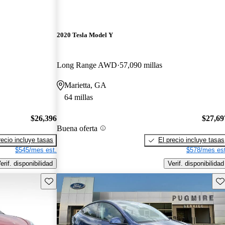
2020 Tesla Model Y
Long Range AWD
57,090 millas
Marietta, GA
64 millas
$26,396
$27,69
Buena oferta
recio incluye tasas
El precio incluye tasas
$545/mes est.
$578/mes est
erif. disponibilidad
Verif. disponibilidad
Guarda este Aviso
Gu