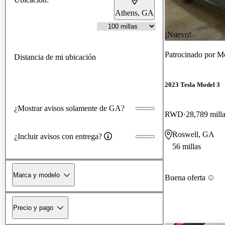
Athens, GA
¡Nuevo!
Patrocinado por
Mo
Distancia de mi ubicación
2023 Tesla Model 3
¿Mostrar avisos solamente de GA?
RWD
28,789 mill
Roswell, GA
¿Incluir avisos con entrega?
56 millas
Marca y modelo
Buena oferta
Precio y pago