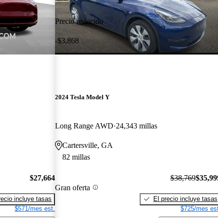
Precio reducido
-$3,868
2024 Tesla Model Y
Long Range AWD
24,343 millas
Cartersville, GA
82 millas
$27,664
$38,769
$35,99
Gran oferta
recio incluye tasas
El precio incluye tasas
$571/mes est.
$725/mes est