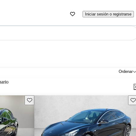
Iniciar sesión o registrarse
Ordenar
nario
Guarda este Aviso
Gu