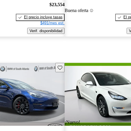
$23,554
Buena oferta
El precio incluye tasas
El p
$491/mes est.
Verif. disponibilidad
V
Guarda este Aviso
¡Nuevo!