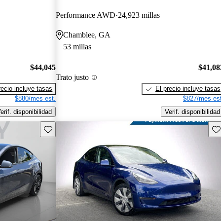
Performance AWD
24,923 millas
Chamblee, GA
53 millas
$44,045
$41,08
Trato justo
recio incluye tasas
El precio incluye tasas
$880/mes est.
$827/mes est
erif. disponibilidad
Verif. disponibilidad
Guarda este Aviso
Gu