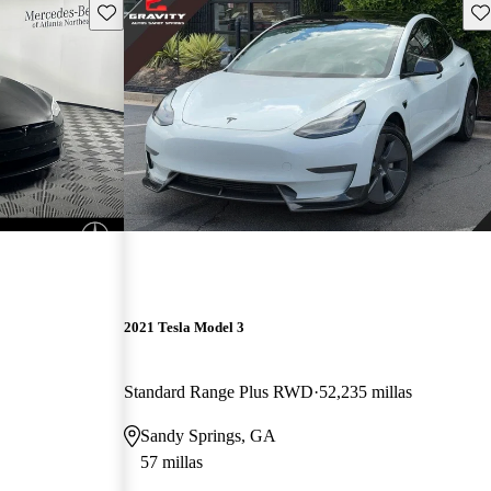
Guarda este Aviso
Gu
2021 Tesla Model 3
Standard Range Plus RWD
52,235 millas
Sandy Springs, GA
57 millas