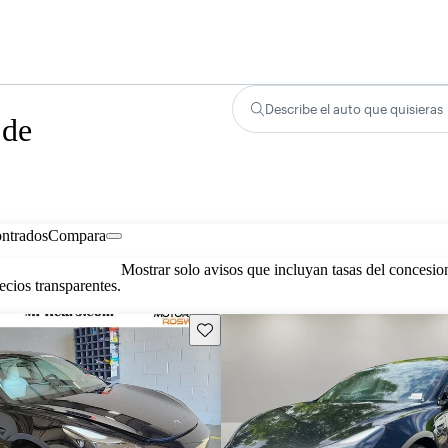
Describe el auto que quisieras
 de
ontrados
Compara
Mostrar solo avisos que incluyan tasas del concesio
cios transparentes.
Guarda este Aviso