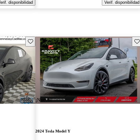
erif. disponibilidad
Verif. disponibilidad
Guarda este Aviso
Gu
¡Nuevo!
2024 Tesla Model Y