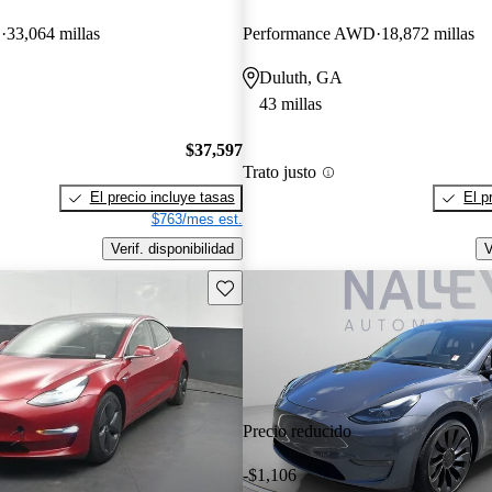
D
33,064 millas
Performance AWD
18,872 millas
Duluth, GA
43 millas
$37,597
Trato justo
El precio incluye tasas
El p
$763/mes est.
Verif. disponibilidad
V
Guarda este Aviso
Precio reducido
-$1,106