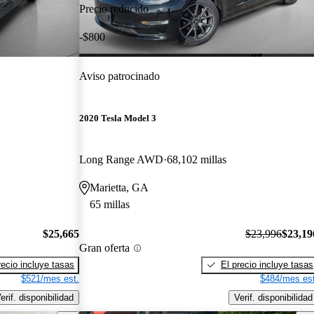
Precio reducido
-$800
Aviso patrocinado
2020 Tesla Model 3
Long Range AWD
68,102 millas
Marietta, GA
65 millas
$25,665
$23,996
$23,19
Gran oferta
recio incluye tasas
El precio incluye tasas
$521/mes est.
$484/mes est
erif. disponibilidad
Verif. disponibilidad