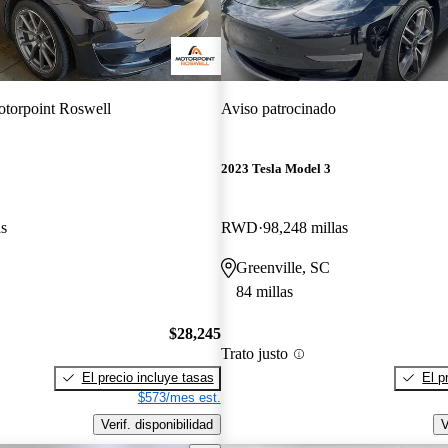
torpoint Roswell
Aviso patrocinado
2023 Tesla Model 3
as
RWD
98,248 millas
Greenville, SC
84 millas
$28,245
Trato justo
El precio incluye tasas
El p
$573/mes est.
Verif. disponibilidad
V