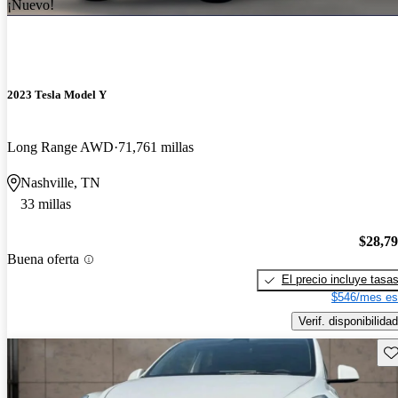
¡Nuevo!
2023 Tesla Model Y
Long Range AWD
71,761 millas
Nashville, TN
33 millas
$28,7
Buena oferta
El precio incluye tasa
$546/mes es
Verif. disponibilidad
Gu