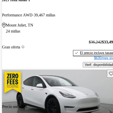
2023 Tesla Model Y
Performance AWD
39,467 millas
Mount Juliet, TN
24 millas
$36,242
$33,4
Gran oferta
El precio incluye tasa
$635/mes es
Verif. disponibilidad
Gu
Precio reducido