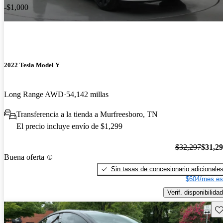
-$1,000
2022 Tesla Model Y
Long Range AWD
54,142 millas
Transferencia a la tienda a Murfreesboro, TN
El precio incluye envío de $1,299
$32,297
$31,2
Buena oferta
Sin tasas de concesionario adicionale
$604/mes es
Verif. disponibilidad
Gu