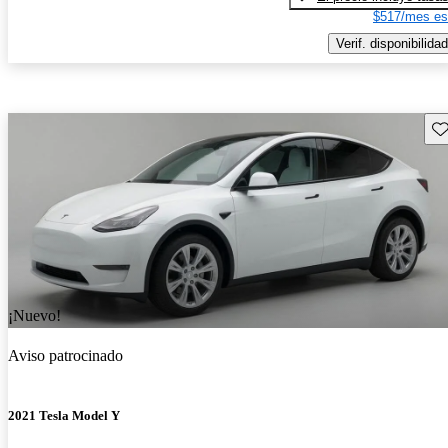
$517/mes es
Verif. disponibilidad
Gu
¡Nuevo!
Aviso patrocinado
2021 Tesla Model Y