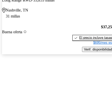
Long Range RWD
33,853 millas
Nashville, TN
31 millas
$37,2
Buena oferta
El precio incluye tasa
$695/mes es
Verif. disponibilidad