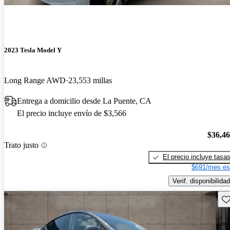
2023 Tesla Model Y
Long Range AWD
23,553 millas
Entrega a domicilio desde La Puente, CA
El precio incluye envío de $3,566
$36,4
Trato justo
El precio incluye tasa
$691/mes es
Verif. disponibilidad
Gu