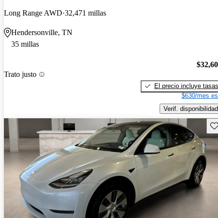
Long Range AWD
32,471 millas
Hendersonville, TN
35 millas
$32,6
Trato justo
El precio incluye tasa
$630/mes es
Verif. disponibilidad
Gu