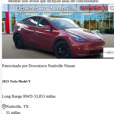
Mostrar solo avisos que incluyan tasas del concesionario
Gu
Patrocinado por
Downtown Nashville Nissan
2025 Tesla Model Y
Long Range RWD
33,853 millas
Nashville, TN
31 millas