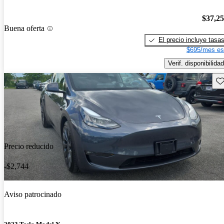
$37,2
Buena oferta
El precio incluye tasa
$695/mes es
Verif. disponibilidad
Gu
Precio reducido
-$2,744
Aviso patrocinado