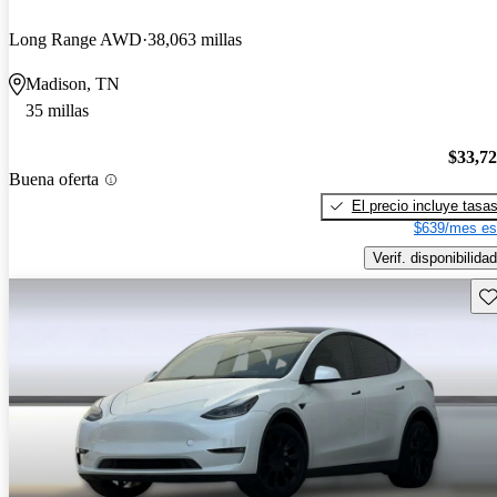
Long Range AWD
38,063 millas
Madison, TN
35 millas
$33,7
Buena oferta
El precio incluye tasa
$639/mes es
Verif. disponibilidad
Gu