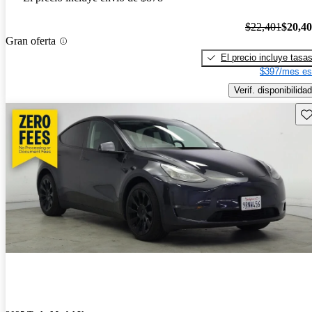
$22,401
$20,4
Gran oferta
El precio incluye tasa
$397/mes es
Verif. disponibilidad
Gu