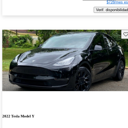
$728/mes es
Verif. disponibilidad
Gu
2022 Tesla Model Y