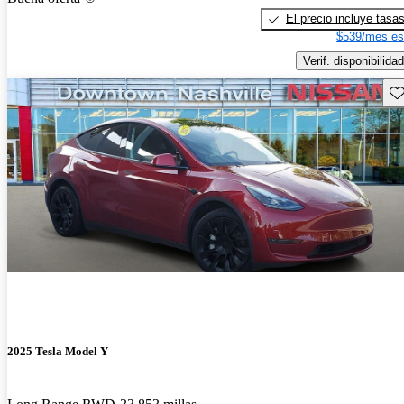
El precio incluye tasa
$539/mes es
Verif. disponibilidad
Gu
2025 Tesla Model Y