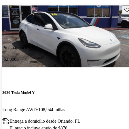
Gu
Precio reducido
-$2,000
2020 Tesla Model Y
Long Range AWD
108,944 millas
Entrega a domicilio desde Orlando, FL
El precio incluye envío de $878