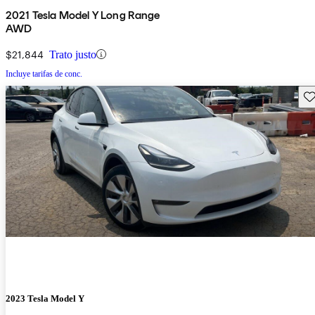
2021 Tesla Model Y Long Range
AWD
$21,844
Trato justo
Incluye tarifas de conc.
Gu
2023 Tesla Model Y