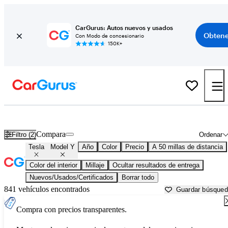
CarGurus: Autos nuevos y usados
Obtene
Con Modo de concesionario
150K+
Tesla Model Y usados en venta cerca de
Murfreesboro, TN
Compara
Filtro (2)
Ordenar
Tesla
Model Y
Año
Color
Precio
A 50 millas de distancia
Color del interior
Millaje
Ocultar resultados de entrega
Nuevos/Usados/Certificados
Borrar todo
841 vehículos encontrados
Guardar búsque
Compra con precios transparentes.