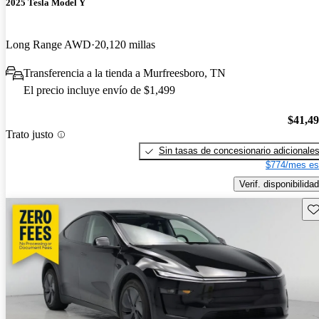
2025 Tesla Model Y
Long Range AWD
20,120 millas
Transferencia a la tienda a Murfreesboro, TN
El precio incluye envío de $1,499
$41,4
Trato justo
Sin tasas de concesionario adicionale
$774/mes es
Verif. disponibilidad
Gu