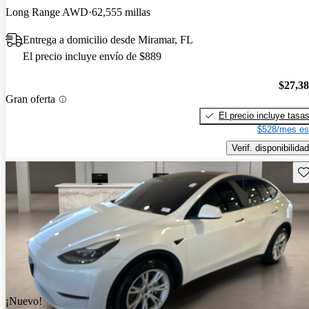
Long Range AWD
62,555 millas
Entrega a domicilio desde Miramar, FL
El precio incluye envío de $889
$27,3
Gran oferta
El precio incluye tasa
$528/mes es
Verif. disponibilidad
Gu
¡Nuevo!